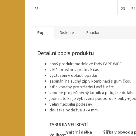
23
23
24
Popis
Diskuze
Značka
Detailní popis produktu
nový produkt modelové řady FARE WIDE
větší prostor v prstové části
vyztužení v oblasti opatku
zapínání na suchý zip v kombinaci s gumičkou
střih vhodný pro střední i vyšší nárt
vhodné pro průměrný kotník a patu, lze dotáhnou
jedna stélka je vybavena podporou klenby + jedn
velmi flexibilní podešev
tloušťka podešve 3 - 4 mm
TABULKA VELIKOSTÍ
Vnitřní délka
Šířka v obvodu 
Velikost