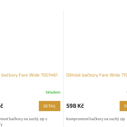
 bačkory Fare Wide 7001461
Dětské bačkory Fare Wide 71
Skladem
Kč
598 Kč
DETAIL
D
isní bačkory na suchý zip s
Kompromisní bačkory na suchý zip
ry