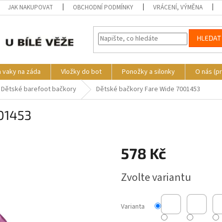
JAK NAKUPOVAT
OBCHODNÍ PODMÍNKY
VRÁCENÍ, VÝMĚNA
HLEDAT
a vaky na záda
Vložky do bot
Ponožky a silonky
O nás (p
Dětské barefoot bačkory
Dětské bačkory Fare Wide 7001453
01453
578 Kč
Měrná
Zvolte variantu
cena:
Varianta