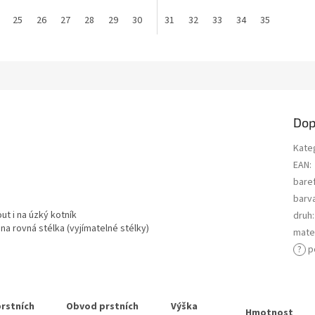
25
26
27
28
29
30
31
32
33
34
35
Dop
Kate
EAN
:
bare
barv
t i na úzký kotník
druh
:
a rovná stélka (vyjímatelné stélky)
mater
?
p
prstních
Obvod prstních
Výška
Hmotnost