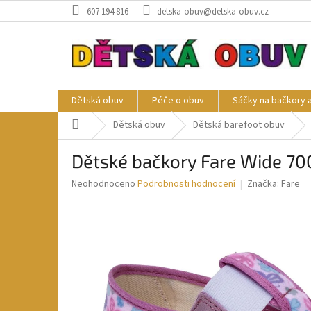
Přejít
607 194 816
detska-obuv@detska-obuv.cz
na
obsah
Dětská obuv
Péče o obuv
Sáčky na bačkory 
Domů
Dětská obuv
Dětská barefoot obuv
Dětské bačkory Fare Wide 70
Průměrné
Neohodnoceno
Podrobnosti hodnocení
Značka:
Fare
hodnocení
produktu
je
0,0
z
5
hvězdiček.