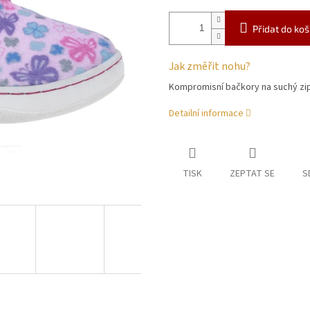
Přidat do koš
Jak změřit nohu?
Kompromisní bačkory na suchý zi
Detailní informace
TISK
ZEPTAT SE
S