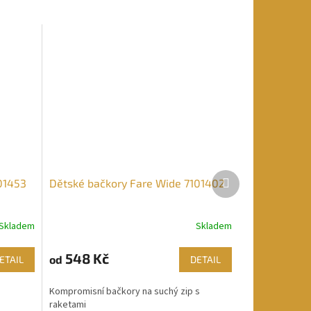
Další
01453
Dětské bačkory Fare Wide 7101402
produkt
Skladem
Skladem
548 Kč
od
ETAIL
DETAIL
Kompromisní bačkory na suchý zip s
raketami