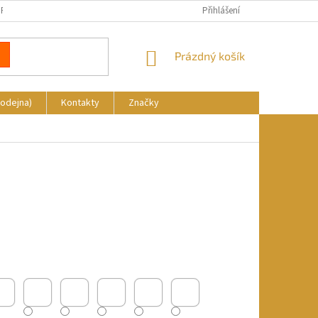
REKLAMACE
DOPRAVA A PLATBA
KDE NÁS NAJDETE
Přihlášení
NÁKUPNÍ
Prázdný košík
KOŠÍK
rodejna)
Kontakty
Značky