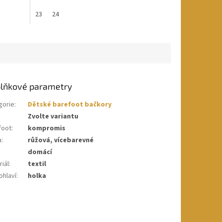
23
24
lňkové parametry
gorie
:
Dětské barefoot bačkory
Zvolte variantu
foot
:
kompromis
a
:
růžová, vícebarevné
domácí
iál
:
textil
ohlaví
:
holka