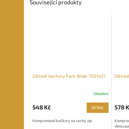
Související produkty
Dětské bačkory Fare Wide 7001451
Dětské
Skladem
548 Kč
578 
DETAIL
Kompromisní bačkory na suchý zip
Komprom
dinosau