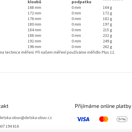
kloubů
podpatku
168 mm
0 mm
164 g
172 mm
0 mm
172 g
176 mm
0 mm
182 g
180 mm
0 mm
197 g
184 mm
0 mm
215 g
188 mm
0 mm
232 g
192 mm
0 mm
249 g
196 mm
0 mm
262 g
 na technice měření. Při našem měření používáme měřidlo Plus 12.
takt
Přijímáme online platby
detska-obuv
@
detska-obuv.cz
607 194 816