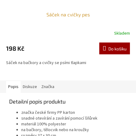
Sáček na cvičky pes
Skladem
198 Kč
Do košíku
Sáček na bačkory a cvičky se psími tlapkami
Popis
Diskuze
Značka
Detailní popis produktu
značka české firmy PP karton
snadné otevírání a zavírání pomocí šňůrek
materiál 100% polyester
na bačkory, tělocvik nebo na kroužky
rozměry 37 x 30 cm