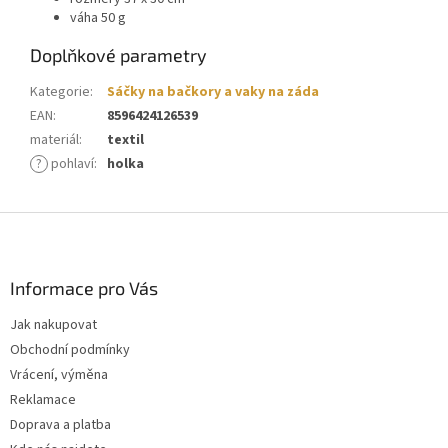
váha 50 g
Doplňkové parametry
Kategorie
:
Sáčky na bačkory a vaky na záda
EAN
:
8596424126539
materiál
:
textil
?
pohlaví
:
holka
Z
á
p
a
Informace pro Vás
t
Jak nakupovat
í
Obchodní podmínky
Vrácení, výměna
Reklamace
Doprava a platba