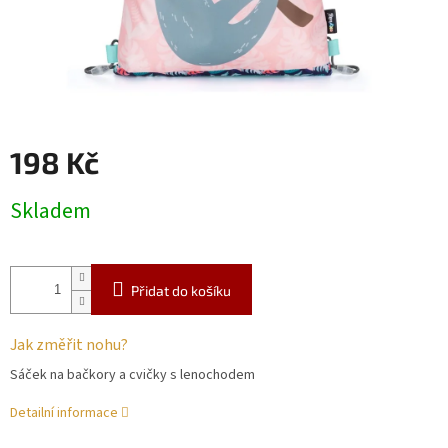
198 Kč
Měrná
Skladem
cena:
Přidat do košíku
Jak změřit nohu?
Sáček na bačkory a cvičky s lenochodem
Detailní informace