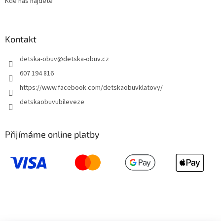
Kde nás najdete
Kontakt
detska-obuv
@
detska-obuv.cz
607 194 816
https://www.facebook.com/detskaobuvklatovy/
detskaobuvubileveze
Přijímáme online platby