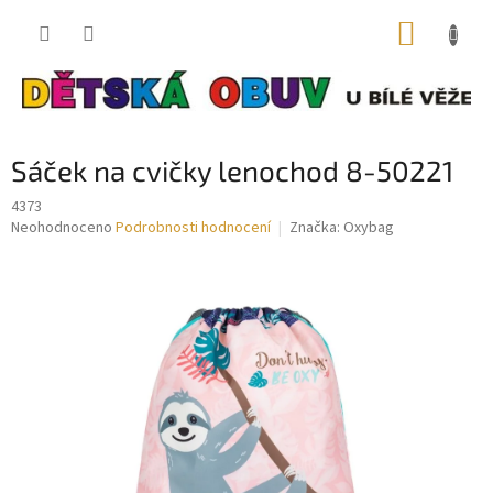
Přejít
NÁKUP
na
obsah
KOŠÍK
Sáček na cvičky lenochod 8-50221
4373
Průměrné
Neohodnoceno
Podrobnosti hodnocení
Značka:
Oxybag
hodnocení
produktu
je
0,0
z
5
hvězdiček.