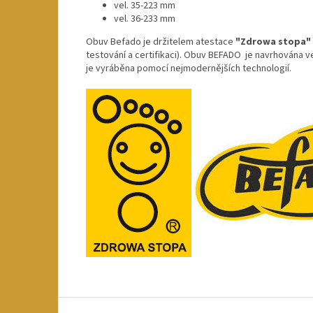
vel. 35-223 mm
vel. 36-233 mm
Obuv Befado je držitelem atestace
"Zdrowa stopa"
testování a certifikaci). Obuv BEFADO je navrhována v
je vyráběna pomocí nejmodernějších technologií.
Z