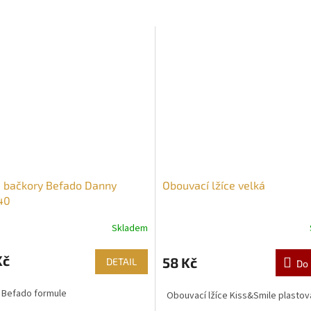
 bačkory Befado Danny
Obouvací lžíce velká
40
Skladem
Kč
58 Kč
DETAIL
Do 
 Befado formule
Obouvací lžíce Kiss&Smile plastov