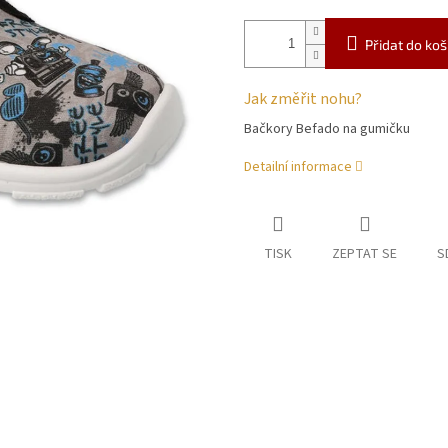
Přidat do koš
Jak změřit nohu?
Bačkory Befado na gumičku
Detailní informace
TISK
ZEPTAT SE
S