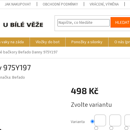
JAK NAKUPOVAT
OBCHODNÍ PODMÍNKY
VRÁCENÍ, VÝMĚNA
HLEDAT
a vaky na záda
Vložky do bot
Ponožky a silonky
O nás (p
é bačkory Befado Danny 975Y197
y 975Y197
Značka:
Befado
498 Kč
Měrná
Zvolte variantu
cena:
Varianta