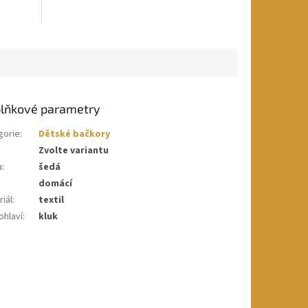
lňkové parametry
gorie
:
Dětské bačkory
Zvolte variantu
a
:
šedá
domácí
iál
:
textil
ohlaví
:
kluk