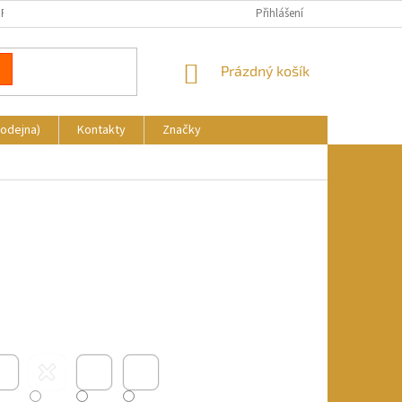
REKLAMACE
DOPRAVA A PLATBA
KDE NÁS NAJDETE
Přihlášení
NÁKUPNÍ
Prázdný košík
KOŠÍK
rodejna)
Kontakty
Značky