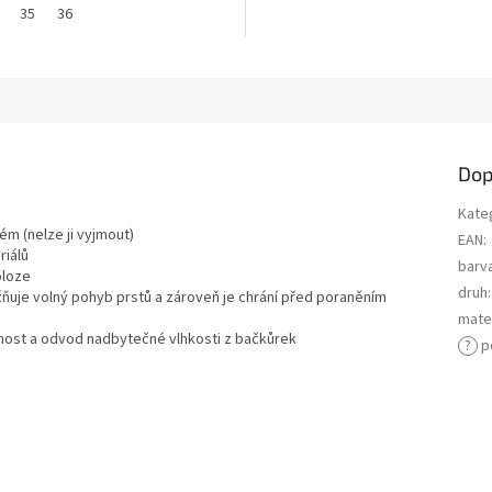
35
36
Dop
Kate
m (nelze ji vyjmout)
EAN
:
riálů
barv
oloze
druh
:
uje volný pohyb prstů a zároveň je chrání před poraněním
mater
nost a odvod nadbytečné vlhkosti z bačkůrek
?
p