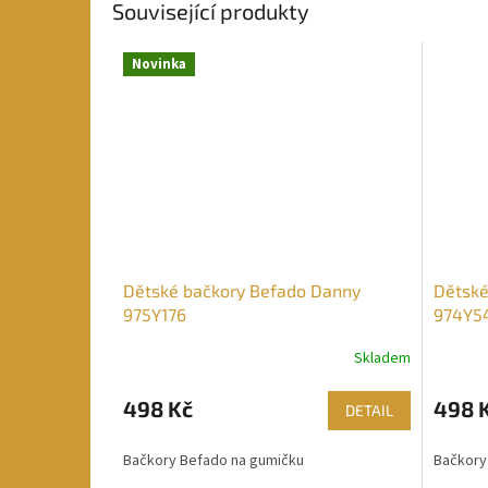
Související produkty
Novinka
Dětské bačkory Befado Danny
Dětské
975Y176
974Y5
Skladem
498 Kč
498 
DETAIL
Bačkory Befado na gumičku
Bačkory