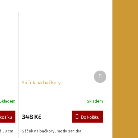
Další
produkt
Sáček na bačkory
Skladem
Skladem
348 Kč
košíku
Do košíku
á 30 cm
Sáček na bačkory, motiv sanitka