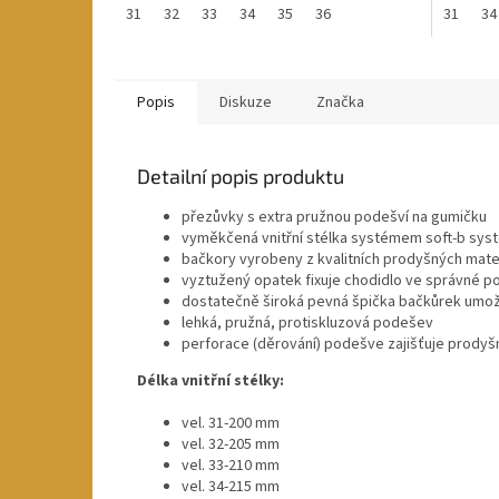
31
32
33
34
35
36
31
34
Popis
Diskuze
Značka
Detailní popis produktu
přezůvky s extra pružnou podešví na gumičku
vyměkčená vnitřní stélka systémem soft-b systé
bačkory vyrobeny z kvalitních prodyšných mate
vyztužený opatek fixuje chodidlo ve správné p
dostatečně široká pevná špička bačkůrek umožň
lehká, pružná, protiskluzová podešev
perforace (děrování) podešve zajišťuje prodyš
Délka vnitřní stélky:
vel. 31-200 mm
vel. 32-205 mm
vel. 33-210 mm
vel. 34-215 mm