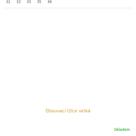
31
32
33
35
36
Obouvací lžíce velká
Skladem