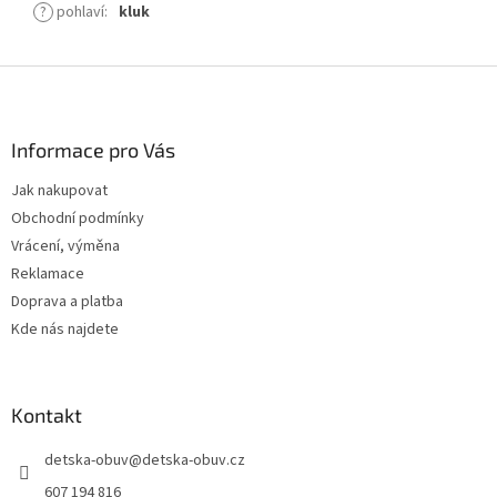
?
pohlaví
:
kluk
Z
á
p
a
Informace pro Vás
t
Jak nakupovat
í
Obchodní podmínky
Vrácení, výměna
Reklamace
Doprava a platba
Kde nás najdete
Kontakt
detska-obuv
@
detska-obuv.cz
607 194 816