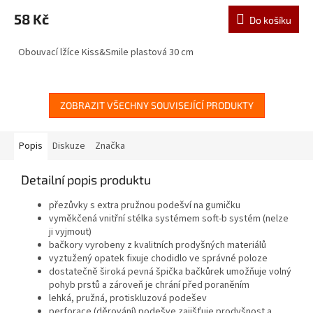
58 Kč
Do košíku
Obouvací lžíce Kiss&Smile plastová 30 cm
ZOBRAZIT VŠECHNY SOUVISEJÍCÍ PRODUKTY
Popis
Diskuze
Značka
Detailní popis produktu
přezůvky s extra pružnou podešví na gumičku
vyměkčená vnitřní stélka systémem soft-b systém (nelze
ji vyjmout)
bačkory vyrobeny z kvalitních prodyšných materiálů
vyztužený opatek fixuje chodidlo ve správné poloze
dostatečně široká pevná špička bačkůrek umožňuje volný
pohyb prstů a zároveň je chrání před poraněním
lehká, pružná, protiskluzová podešev
perforace (děrování) podešve zajišťuje prodyšnost a