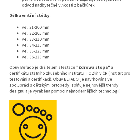
odvod nadbytečné vlhkosti z bačkůrek
Délka vnitřní stélky:
vel. 31-200 mm
vel. 32-205 mm
vel. 33-210 mm
vel. 34-215 mm
vel. 35-223 mm
vel. 36-233 mm
Obuv Befado je držitelem atestace
"Zdrowa stopa"
a
certifikátu státního zkušebního institutu ITC Zlín v ČR (institut pro
testování a certifikaci). Obuv BEFADO je navrhována ve
spolupráci s dětskými ortopedy, splňuje nejnovější trendy
designu a je vyráběna pomocí nejmodernějších technologií.