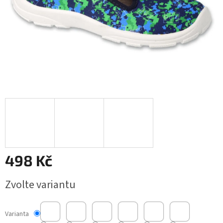
498 Kč
Měrná
Zvolte variantu
cena:
Varianta