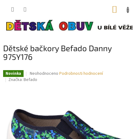
Přejít
NÁKUP
na
obsah
KOŠÍK
Dětské bačkory Befado Danny
975Y176
Průměrné
Neohodnoceno
Podrobnosti hodnocení
Novinka
hodnocení
Značka:
Befado
produktu
je
0,0
z
5
hvězdiček.