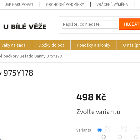
JAK NAKUPOVAT
OBCHODNÍ PODMÍNKY
VRÁCENÍ, VÝMĚNA
HLEDAT
a vaky na záda
Vložky do bot
Ponožky a silonky
O nás (p
é bačkory Befado Danny 975Y178
y 975Y178
o
498 Kč
Měrná
Zvolte variantu
cena:
Varianta