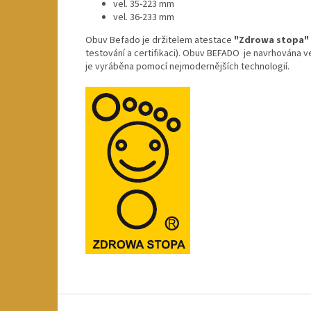
vel. 35-223 mm
vel. 36-233 mm
Obuv Befado je držitelem atestace
"Zdrowa stopa"
testování a certifikaci). Obuv BEFADO je navrhována v
je vyráběna pomocí nejmodernějších technologií.
Z