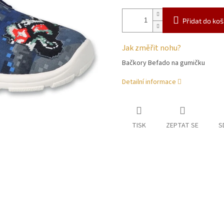
Přidat do koš
Jak změřit nohu?
Bačkory Befado na gumičku
Detailní informace
TISK
ZEPTAT SE
S