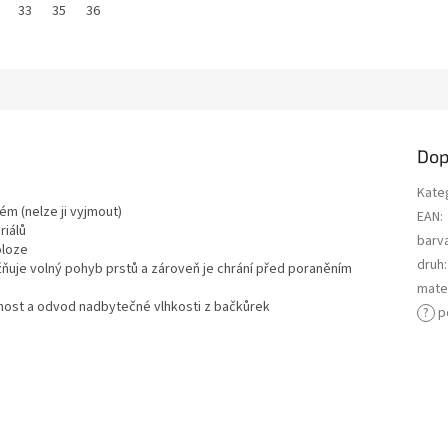
33
35
36
Dop
Kate
m (nelze ji vyjmout)
EAN
:
riálů
barv
oloze
druh
:
uje volný pohyb prstů a zároveň je chrání před poraněním
mater
nost a odvod nadbytečné vlhkosti z bačkůrek
?
p