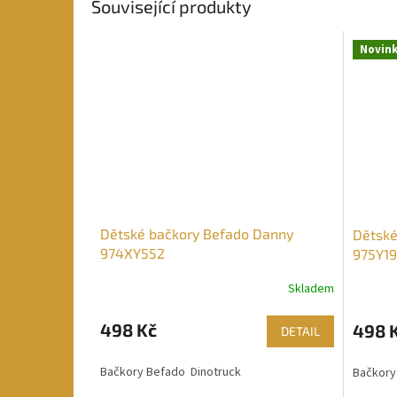
Související produkty
Novin
Dětské bačkory Befado Danny
Dětské
974XY552
975Y19
Skladem
498 Kč
498 
DETAIL
Bačkory Befado Dinotruck
Bačkory