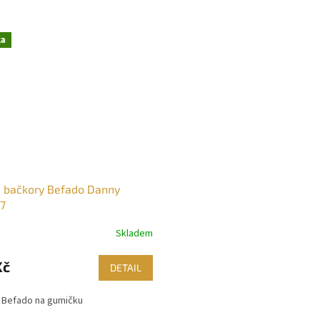
ka
 bačkory Befado Danny
7
Skladem
Kč
DETAIL
 Befado na gumičku