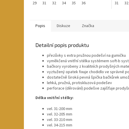
29
31
32
34
35
36
31
32
Popis
Diskuze
Značka
Detailní popis produktu
přezůvky s extra pružnou podešví na gumičku
vyměkčená vnitřní stélka systémem soft-b systé
bačkory vyrobeny z kvalitních prodyšných mate
vyztužený opatek fixuje chodidlo ve správné p
dostatečně široká pevná špička bačkůrek umožň
lehká, pružná, protiskluzová podešev
perforace (děrování) podešve zajišťuje prodyš
Délka vnitřní stélky:
vel. 31-200 mm
vel. 32-205 mm
vel. 33-210 mm
vel. 34-215 mm