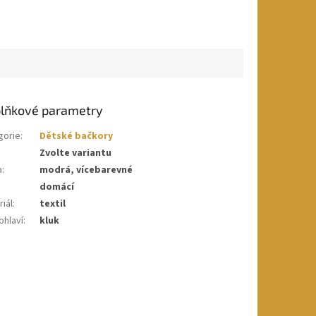
lňkové parametry
gorie
:
Dětské bačkory
Zvolte variantu
a
:
modrá, vícebarevné
domácí
iál
:
textil
ohlaví
:
kluk