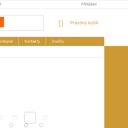
REKLAMACE
DOPRAVA A PLATBA
KDE NÁS NAJDETE
Přihlášení
NÁKUPNÍ
Prázdný košík
KOŠÍK
rodejna)
Kontakty
Značky