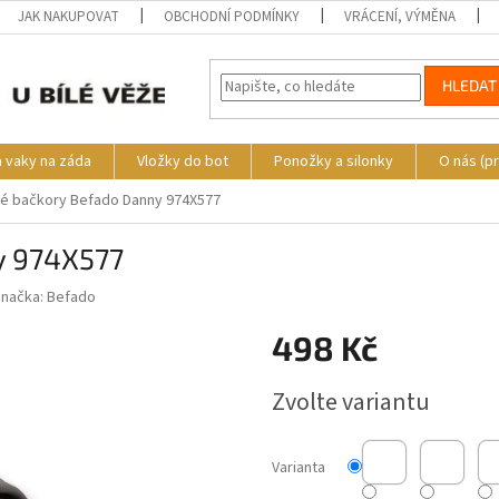
JAK NAKUPOVAT
OBCHODNÍ PODMÍNKY
VRÁCENÍ, VÝMĚNA
HLEDAT
a vaky na záda
Vložky do bot
Ponožky a silonky
O nás (p
é bačkory Befado Danny 974X577
y 974X577
Značka:
Befado
498 Kč
Měrná
Zvolte variantu
cena:
Varianta