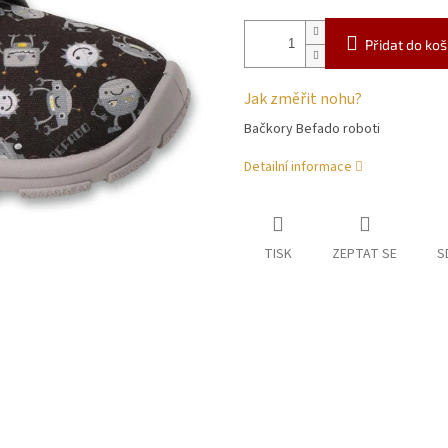
Přidat do koš
Jak změřit nohu?
Bačkory Befado roboti
Detailní informace
TISK
ZEPTAT SE
S