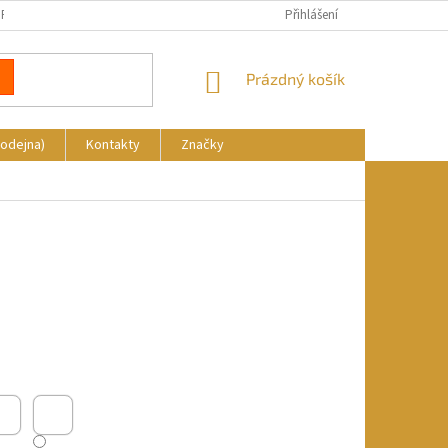
REKLAMACE
DOPRAVA A PLATBA
KDE NÁS NAJDETE
Přihlášení
NÁKUPNÍ
Prázdný košík
KOŠÍK
rodejna)
Kontakty
Značky