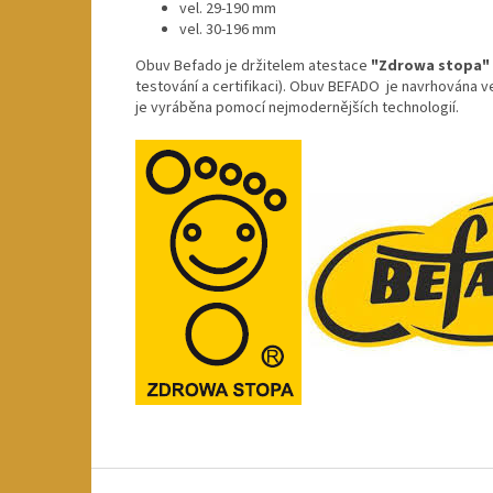
vel. 29-190 mm
vel. 30-196 mm
Obuv Befado je držitelem atestace
"Zdrowa stopa"
testování a certifikaci). Obuv BEFADO je navrhována v
je vyráběna pomocí nejmodernějších technologií.
Z