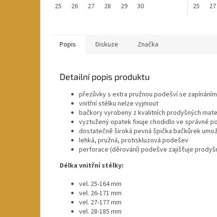
25
26
27
28
29
30
25
27
Popis
Diskuze
Značka
Detailní popis produktu
přezůvky s extra pružnou podešví se zapínáním
vnitřní stélku nelze vyjmout
bačkory vyrobeny z kvalitních prodyšných mate
vyztužený opatek fixuje chodidlo ve správné p
dostatečně široká pevná špička bačkůrek umožň
lehká, pružná, protiskluzová podešev
perforace (děrování) podešve zajišťuje prodyš
Délka vnitřní stélky:
vel. 25-164 mm
vel. 26-171 mm
vel. 27-177 mm
vel. 28-185 mm