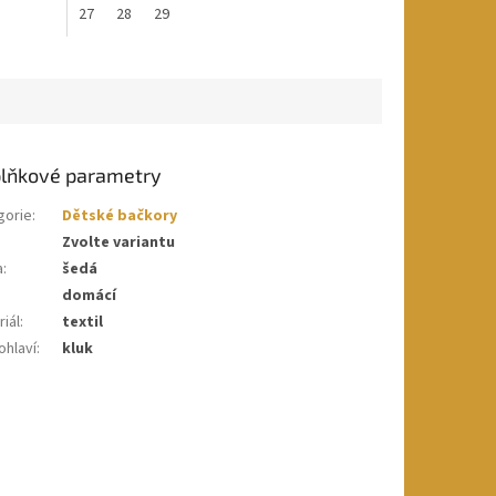
27
28
29
lňkové parametry
gorie
:
Dětské bačkory
Zvolte variantu
a
:
šedá
domácí
iál
:
textil
ohlaví
:
kluk