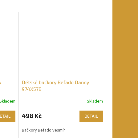
y
Dětské bačkory Befado Danny
974X578
Skladem
Skladem
498 Kč
ETAIL
DETAIL
Bačkory Befado vesmír