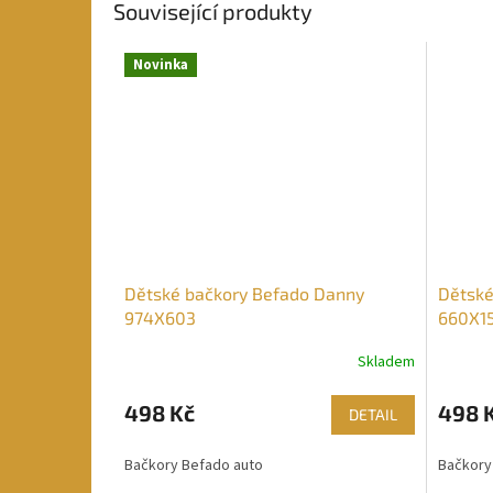
Související produkty
Novinka
Dětské bačkory Befado Danny
Dětské
974X603
660X1
Skladem
498 Kč
498 
DETAIL
Bačkory Befado auto
Bačkory