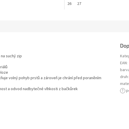
26
27
Dop
 na suchý zip
Kate
EAN
:
riálů
barv
oloze
druh
:
uje volný pohyb prstů a zároveň je chrání před poraněním
mater
nost a odvod nadbytečné vlhkosti z bačkůrek
?
p