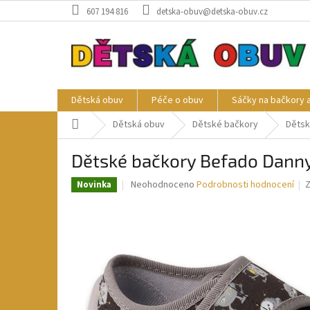
Přejít
607 194 816
detska-obuv@detska-obuv.cz
na
obsah
Dětská obuv
Péče o obuv
Sáčky na bačkory 
Domů
Dětská obuv
Dětské bačkory
Dětsk
Dětské bačkory Befado Dann
Průměrné
Neohodnoceno
Podrobnosti hodnocení
Novinka
hodnocení
produktu
je
0,0
z
5
hvězdiček.