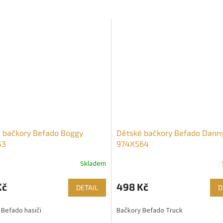
 bačkory Befado Boggy
Dětské bačkory Befado Dann
53
974X564
Skladem
Kč
498 Kč
DETAIL
D
 Befado hasiči
Bačkory Befado Truck