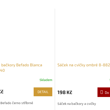
 bačkory Befado Blanca
Sáček na cvičky ombré 8-88
240
Skladem
Kč
198 Kč
DETAIL
Do 
 Befado černo stříbrné
Sáček na bačkory a cvičky