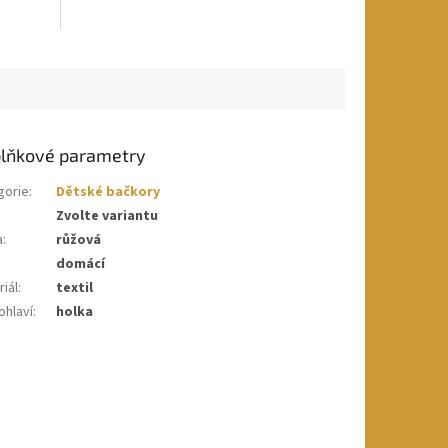
lňkové parametry
gorie
:
Dětské bačkory
Zvolte variantu
a
:
růžová
domácí
iál
:
textil
ohlaví
:
holka