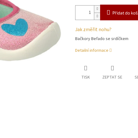
Přidat do koš
Jak změřit nohu?
Bačkory Befado se srdíčkem
Detailní informace
TISK
ZEPTAT SE
S