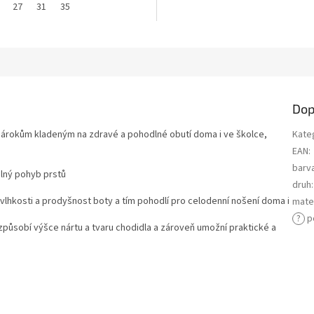
27
31
35
Dop
 nárokům kladeným na zdravé a pohodlné obutí doma i ve školce,
Kate
EAN
:
barv
olný pohyb prstů
druh
:
lhkosti a prodyšnost boty a tím pohodlí pro celodenní nošení doma i
mater
?
p
izpůsobí výšce nártu a tvaru chodidla a zároveň umožní praktické a