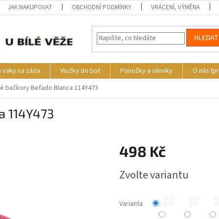
JAK NAKUPOVAT
OBCHODNÍ PODMÍNKY
VRÁCENÍ, VÝMĚNA
HLEDAT
a vaky na záda
Vložky do bot
Ponožky a silonky
O nás (p
é bačkory Befado Blanca 114Y473
a 114Y473
o
498 Kč
Měrná
Zvolte variantu
cena:
Varianta