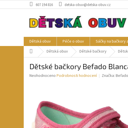
Přejít
607 194 816
detska-obuv@detska-obuv.cz
na
obsah
Dětská obuv
Péče o obuv
Sáčky na bačkory 
Domů
Dětská obuv
Dětské bačkory
Dětsk
Dětské bačkory Befado Blanc
Průměrné
Neohodnoceno
Podrobnosti hodnocení
Značka:
Befad
hodnocení
produktu
je
0,0
z
5
hvězdiček.