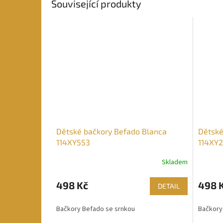
Související produkty
Dětské bačkory Befado Blanca
Dětské
114XY553
114XY
Skladem
498 Kč
498 
DETAIL
Bačkory Befado se srnkou
Bačkory