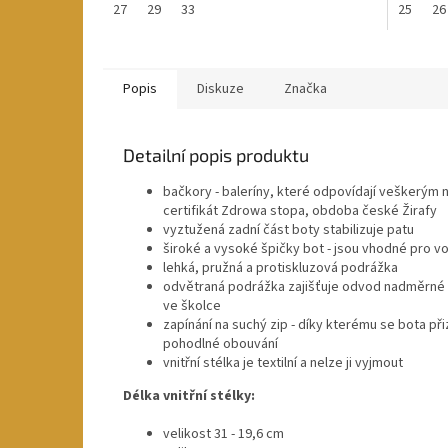
27
29
33
25
26
Popis
Diskuze
Značka
Detailní popis produktu
bačkory - baleríny, které odpovídají veškerým
certifikát Zdrowa stopa, obdoba české Žirafy
vyztužená zadní část boty stabilizuje patu
široké a vysoké špičky bot - jsou vhodné pro v
lehká, pružná a protiskluzová podrážka
odvětraná podrážka zajišťuje odvod nadměrné v
ve školce
zapínání na suchý zip - díky kterému se bota př
pohodlné obouvání
vnitřní stélka je textilní a nelze ji vyjmout
Délka vnitřní stélky:
velikost 31 - 19,6 cm