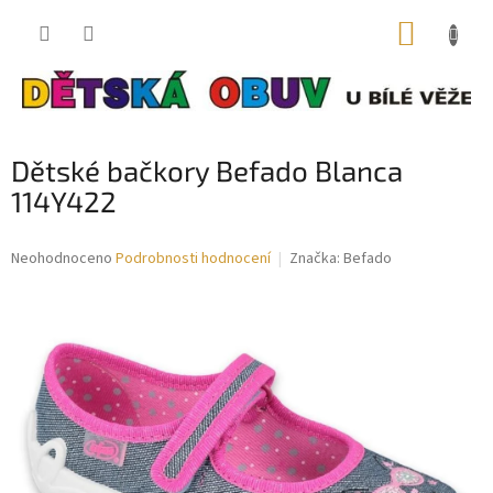
Přejít
NÁKUP
na
obsah
KOŠÍK
Dětské bačkory Befado Blanca
114Y422
Průměrné
Neohodnoceno
Podrobnosti hodnocení
Značka:
Befado
hodnocení
produktu
je
0,0
z
5
hvězdiček.