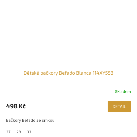
Dětské bačkory Befado Blanca 114XY553
Skladem
498 Kč
DETAIL
Bačkory Befado se srnkou
27
29
33