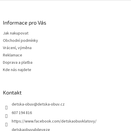
Z
á
p
a
Informace pro Vás
t
Jak nakupovat
í
Obchodní podmínky
Vrácení, výměna
Reklamace
Doprava a platba
Kde nás najdete
Kontakt
detska-obuv
@
detska-obuv.cz
607 194 816
https://www.facebook.com/detskaobuvklatovy/
detskaobuvubileveze