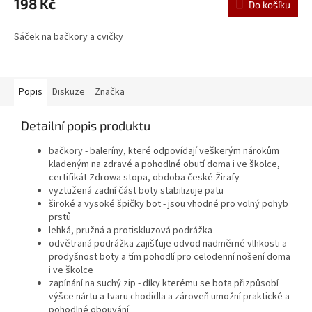
198 Kč
Do košíku
Sáček na bačkory a cvičky
Popis
Diskuze
Značka
Detailní popis produktu
bačkory - baleríny, které odpovídají veškerým nárokům
kladeným na zdravé a pohodlné obutí doma i ve školce,
certifikát Zdrowa stopa, obdoba české Žirafy
vyztužená zadní část boty stabilizuje patu
široké a vysoké špičky bot - jsou vhodné pro volný pohyb
prstů
lehká, pružná a protiskluzová podrážka
odvětraná podrážka zajišťuje odvod nadměrné vlhkosti a
prodyšnost boty a tím pohodlí pro celodenní nošení doma
i ve školce
zapínání na suchý zip - díky kterému se bota přizpůsobí
výšce nártu a tvaru chodidla a zároveň umožní praktické a
pohodlné obouvání