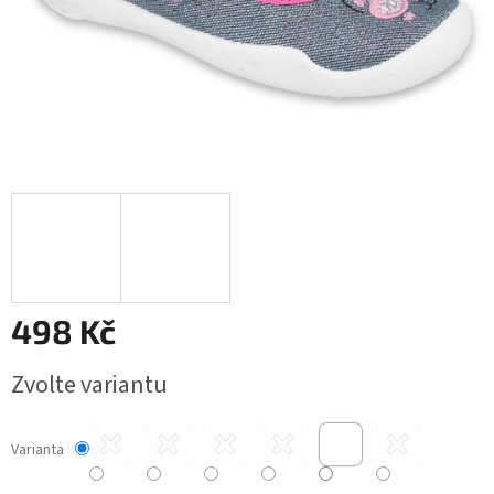
498 Kč
Měrná
Zvolte variantu
cena:
Varianta