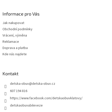
á
p
a
Informace pro Vás
t
Jak nakupovat
í
Obchodní podmínky
Vrácení, výměna
Reklamace
Doprava a platba
Kde nás najdete
Kontakt
detska-obuv
@
detska-obuv.cz
607 194 816
https://www.facebook.com/detskaobuvklatovy/
detskaobuvubileveze