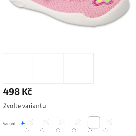
498 Kč
Měrná
Zvolte variantu
cena:
Varianta