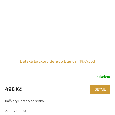
Dětské bačkory Befado Blanca 114XY553
Skladem
498 Kč
DETAIL
Bačkory Befado se srnkou
27
29
33