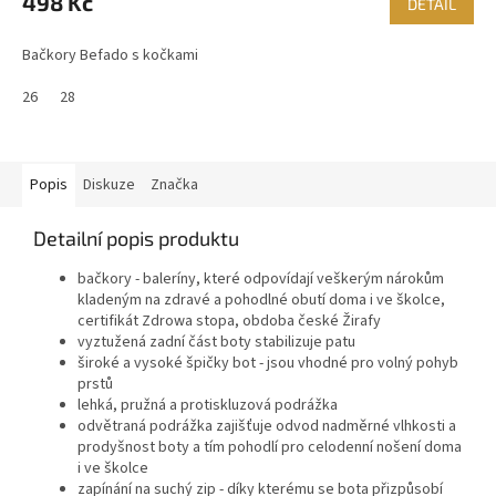
498 Kč
DETAIL
Bačkory Befado s kočkami
26
28
Popis
Diskuze
Značka
Detailní popis produktu
bačkory - baleríny, které odpovídají veškerým nárokům
kladeným na zdravé a pohodlné obutí doma i ve školce,
certifikát Zdrowa stopa, obdoba české Žirafy
vyztužená zadní část boty stabilizuje patu
široké a vysoké špičky bot - jsou vhodné pro volný pohyb
prstů
lehká, pružná a protiskluzová podrážka
odvětraná podrážka zajišťuje odvod nadměrné vlhkosti a
prodyšnost boty a tím pohodlí pro celodenní nošení doma
i ve školce
zapínání na suchý zip - díky kterému se bota přizpůsobí