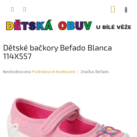
Přejít
NÁKUP
na
obsah
KOŠÍK
Dětské bačkory Befado Blanca
114X557
Průměrné
Neohodnoceno
Podrobnosti hodnocení
Značka:
Befado
hodnocení
produktu
je
0,0
z
5
hvězdiček.