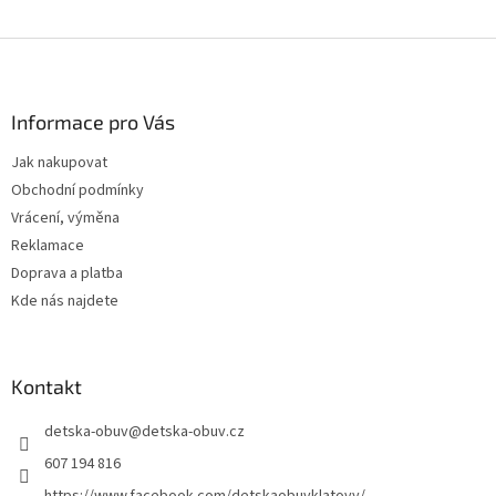
Z
á
p
a
Informace pro Vás
t
Jak nakupovat
í
Obchodní podmínky
Vrácení, výměna
Reklamace
Doprava a platba
Kde nás najdete
Kontakt
detska-obuv
@
detska-obuv.cz
607 194 816