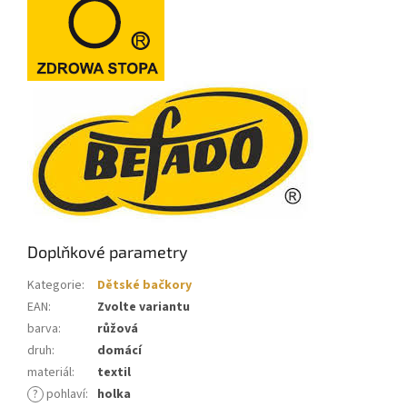
Doplňkové parametry
Kategorie
:
Dětské bačkory
EAN
:
Zvolte variantu
barva
:
růžová
druh
:
domácí
materiál
:
textil
?
pohlaví
:
holka