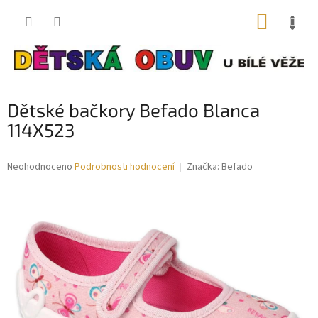
Přejít
NÁKUP
na
obsah
KOŠÍK
Dětské bačkory Befado Blanca
114X523
Průměrné
Neohodnoceno
Podrobnosti hodnocení
Značka:
Befado
hodnocení
produktu
je
0,0
z
5
hvězdiček.