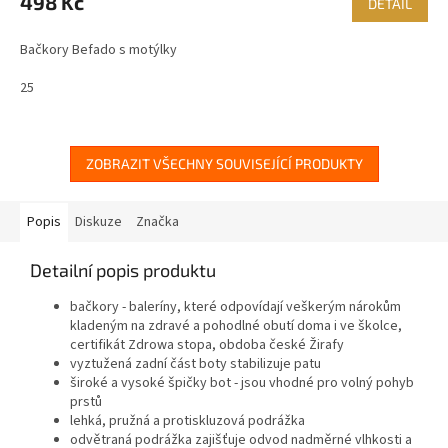
498 Kč
DETAIL
Bačkory Befado s motýlky
25
ZOBRAZIT VŠECHNY SOUVISEJÍCÍ PRODUKTY
Popis
Diskuze
Značka
Detailní popis produktu
bačkory - baleríny, které odpovídají veškerým nárokům
kladeným na zdravé a pohodlné obutí doma i ve školce,
certifikát Zdrowa stopa, obdoba české Žirafy
vyztužená zadní část boty stabilizuje patu
široké a vysoké špičky bot - jsou vhodné pro volný pohyb
prstů
lehká, pružná a protiskluzová podrážka
odvětraná podrážka zajišťuje odvod nadměrné vlhkosti a