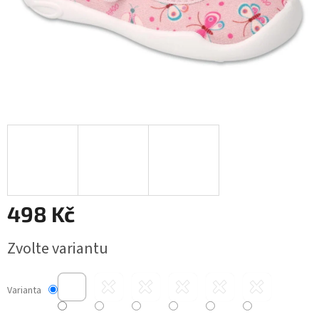
498 Kč
Měrná
Zvolte variantu
cena:
Varianta