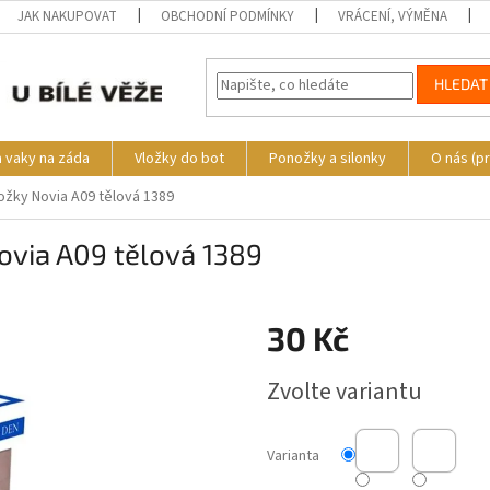
JAK NAKUPOVAT
OBCHODNÍ PODMÍNKY
VRÁCENÍ, VÝMĚNA
HLEDAT
a vaky na záda
Vložky do bot
Ponožky a silonky
O nás (p
žky Novia A09 tělová 1389
via A09 tělová 1389
30 Kč
Měrná
Zvolte variantu
cena:
Varianta