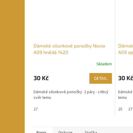
Dámské silonkové ponožky Novia
Dámské
A09 hnědá 1420
A09 op
Skladem
30 Kč
30 K
DETAIL
Dámské silonkové ponožky 2 páry - citlivý
Dámské s
svěr lemu
lemu
27
25
27
Popis
Diskuze
Značka