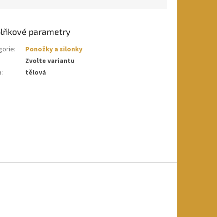
lňkové parametry
gorie
:
Ponožky a silonky
Zvolte variantu
a
:
tělová