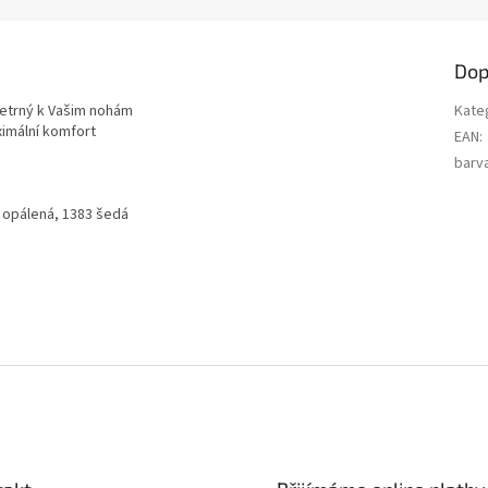
Dop
šetrný k Vašim nohám
Kate
ximální komfort
EAN
:
barv
0 opálená, 1383 šedá