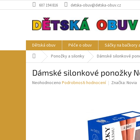
Přejít
607 194 816
detska-obuv@detska-obuv.cz
na
obsah
Dětská obuv
Péče o obuv
Sáčky na bačkory 
Domů
Ponožky a silonky
Dámské silonkové pono
Dámské silonkové ponožky No
Průměrné
Neohodnoceno
Podrobnosti hodnocení
Značka:
Novia
hodnocení
produktu
je
0,0
z
5
hvězdiček.