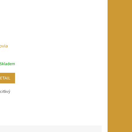
ovia
Skladem
ETAIL
itlivý