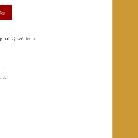
íku
y
- citlivý svěr lemu
DÍLET