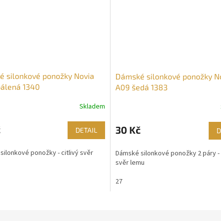
 silonkové ponožky Novia
Dámské silonkové ponožky N
álená 1340
A09 šedá 1383
Skladem
č
30 Kč
DETAIL
D
ilonkové ponožky - citlivý svěr
Dámské silonkové ponožky 2 páry - c
svěr lemu
27