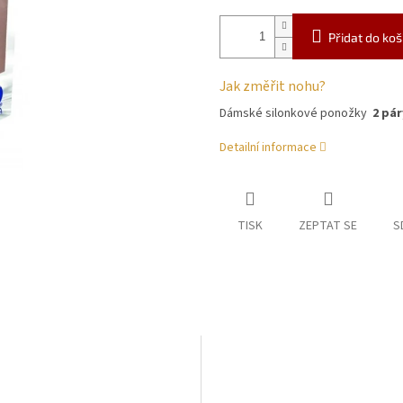
Přidat do koš
Jak změřit nohu?
Dámské silonkové ponožky
2 pár
Detailní informace
TISK
ZEPTAT SE
S