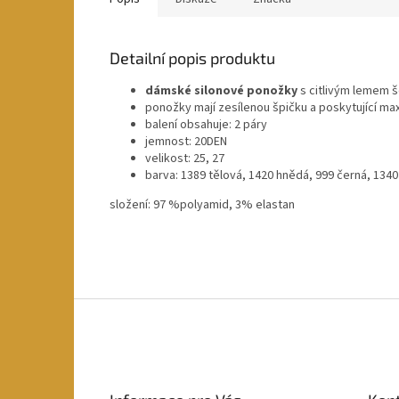
Detailní popis produktu
dámské silonové ponožky
s citlivým lemem 
ponožky mají zesílenou špičku a poskytující ma
balení obsahuje: 2 páry
jemnost: 20DEN
velikost: 25, 27
barva: 1389 tělová, 1420 hnědá, 999 černá, 134
složení: 97 %polyamid, 3% elastan
Z
á
p
a
t