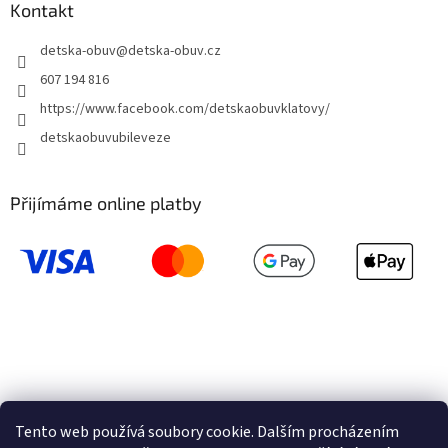
Kontakt
detska-obuv
@
detska-obuv.cz
607 194 816
https://www.facebook.com/detskaobuvklatovy/
detskaobuvubileveze
Přijímáme online platby
Tento web používá soubory cookie. Dalším procházením