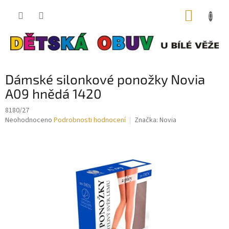
Přejít
NÁKUP
na
obsah
KOŠÍK
Dámské silonkové ponožky Novia
A09 hnědá 1420
8180/27
Průměrné
Neohodnoceno
Podrobnosti hodnocení
Značka:
Novia
hodnocení
produktu
je
0,0
z
5
hvězdiček.