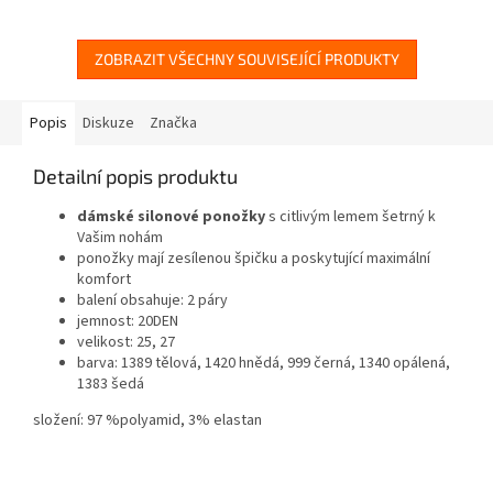
ZOBRAZIT VŠECHNY SOUVISEJÍCÍ PRODUKTY
Popis
Diskuze
Značka
Detailní popis produktu
dámské silonové ponožky
s citlivým lemem šetrný k
Vašim nohám
ponožky mají zesílenou špičku a poskytující maximální
komfort
balení obsahuje: 2 páry
jemnost: 20DEN
velikost: 25, 27
barva: 1389 tělová, 1420 hnědá, 999 černá, 1340 opálená,
1383 šedá
složení: 97 %polyamid, 3% elastan