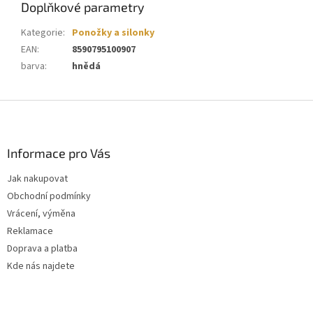
Doplňkové parametry
Kategorie
:
Ponožky a silonky
EAN
:
8590795100907
barva
:
hnědá
Z
á
p
a
Informace pro Vás
t
Jak nakupovat
í
Obchodní podmínky
Vrácení, výměna
Reklamace
Doprava a platba
Kde nás najdete