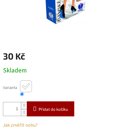
30 Kč
Měrná
Skladem
cena:
Varianta
Přidat do košíku
Jak změřit nohu?