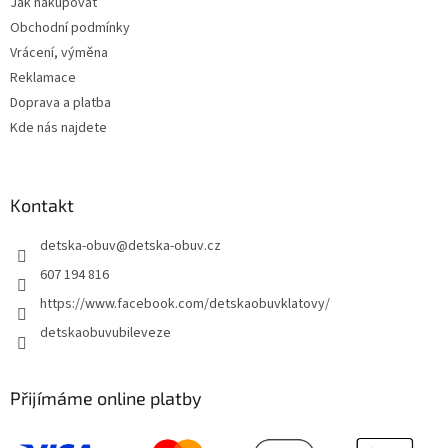
Jak nakupovat
í
Obchodní podmínky
Vrácení, výměna
Reklamace
Doprava a platba
Kde nás najdete
Kontakt
detska-obuv
@
detska-obuv.cz
607 194 816
https://www.facebook.com/detskaobuvklatovy/
detskaobuvubileveze
Přijímáme online platby