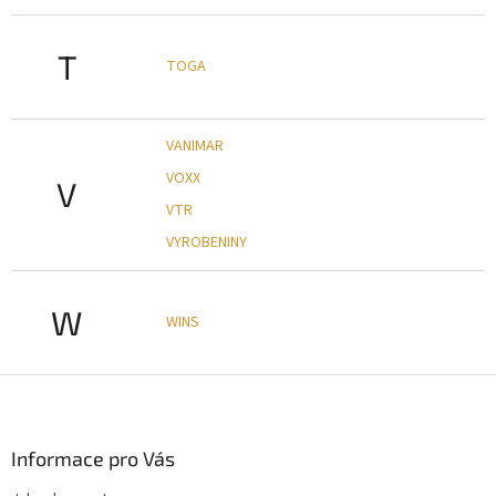
T
TOGA
VANIMAR
VOXX
V
VTR
VYROBENINY
W
WINS
Z
á
p
a
Informace pro Vás
t