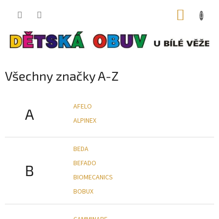
Přejít
NÁKUP
na
obsah
KOŠÍK
Všechny značky A-Z
AFELO
A
ALPINEX
BEDA
BEFADO
B
BIOMECANICS
BOBUX