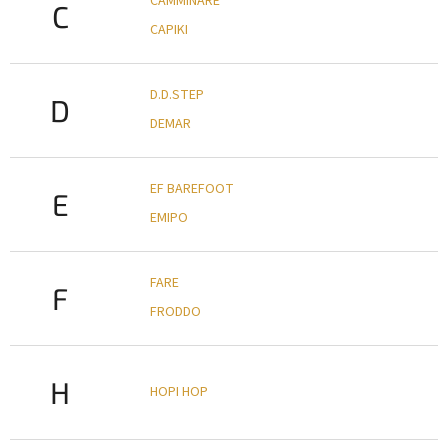
CAMMINARE
C
CAPIKI
D.D.STEP
D
DEMAR
EF BAREFOOT
E
EMIPO
FARE
F
FRODDO
H
HOPI HOP