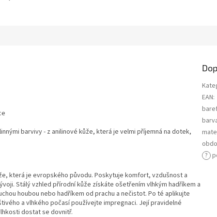
Dop
Kate
EAN
:
bare
lce
barv
nnými barvivy - z anilinové kůže, která je velmi příjemná na dotek,
mater
obdo
?
p
ůže, která je evropského původu. Poskytuje komfort, vzdušnost a
i. Stálý vzhled přírodní kůže získáte ošetřením vlhkým hadříkem a
uchou houbou nebo hadříkem od prachu a nečistot. Po té aplikujte
tivého a vlhkého počasí používejte impregnaci. Její pravidelné
vlhkosti dostat se dovnitř.