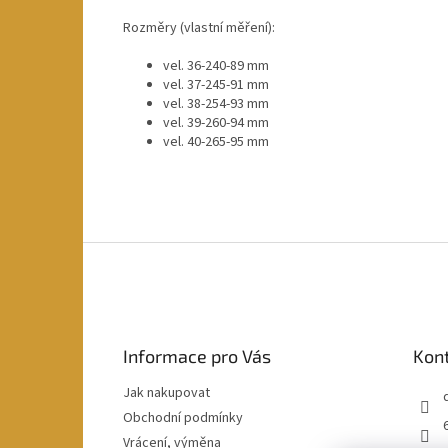
Rozměry (vlastní měření):
vel. 36-240-89 mm
vel. 37-245-91 mm
vel. 38-254-93 mm
vel. 39-260-94 mm
vel. 40-265-95 mm
Z
á
p
a
t
Informace pro Vás
Kon
í
Jak nakupovat
Obchodní podmínky
Vrácení, výměna