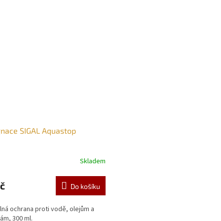
M
A
nace SIGAL Aquastop
Skladem
č
Do košíku
lná ochrana proti vodě, olejům a
ám, 300 ml.