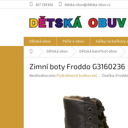
Přejít
607 194 816
detska-obuv@detska-obuv.cz
na
obsah
Dětská obuv
Péče o obuv
Sáčky na bačkory 
Domů
Dětská obuv
Dětská barefoot obuv
Zimní boty Froddo G3160236
Průměrné
Neohodnoceno
Podrobnosti hodnocení
Značka:
Frodd
hodnocení
produktu
je
0,0
z
5
hvězdiček.