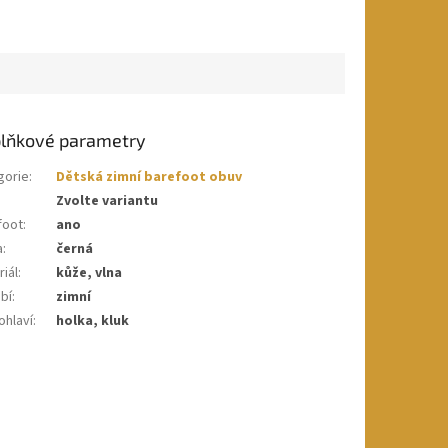
lňkové parametry
gorie
:
Dětská zimní barefoot obuv
Zvolte variantu
foot
:
ano
a
:
černá
iál
:
kůže, vlna
bí
:
zimní
ohlaví
:
holka, kluk