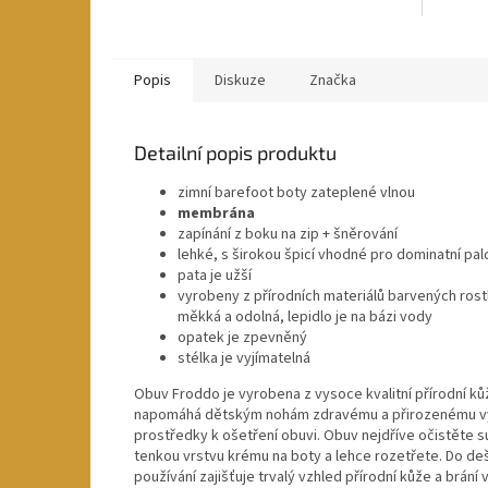
Popis
Diskuze
Značka
Detailní popis produktu
zimní barefoot boty zateplené vlnou
membrána
zapínání z boku na zip + šněrování
lehké, s širokou špicí vhodné pro dominatní pa
pata je užší
vyrobeny z přírodních materiálů barvených rostli
měkká a odolná, lepidlo je na bázi vody
opatek je zpevněný
stélka je vyjímatelná
Obuv Froddo je vyrobena z vysoce kvalitní přírodní k
napomáhá dětským nohám zdravému a přirozenému vývoj
prostředky k ošetření obuvi. Obuv nejdříve očistěte s
tenkou vrstvu krému na boty a lehce rozetřete. Do deš
používání zajišťuje trvalý vzhled přírodní kůže a brání 