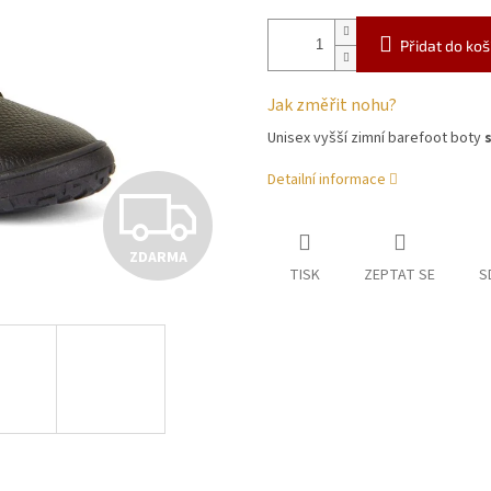
Přidat do koš
Jak změřit nohu?
Unisex vyšší zimní barefoot boty
Detailní informace
Z
ZDARMA
D
TISK
ZEPTAT SE
S
A
R