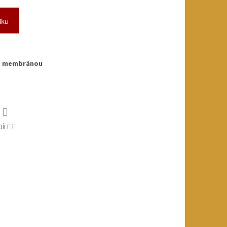
íku
s membránou
DÍLET