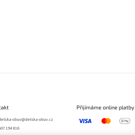
takt
Přijímáme online platby
detska-obuv
@
detska-obuv.cz
607 194 816