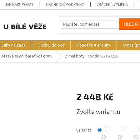
JAK NAKUPOVAT
OBCHODNÍ PODMÍNKY
VRÁCENÍ, VÝMĚNA
HLEDAT
a vaky na záda
Vložky do bot
Ponožky a silonky
O nás (p
Dětská zimní barefoot obuv
Zimní boty Froddo G3160236
o
2 448 Kč
Měrná
Zvolte variantu
cena:
Varianta