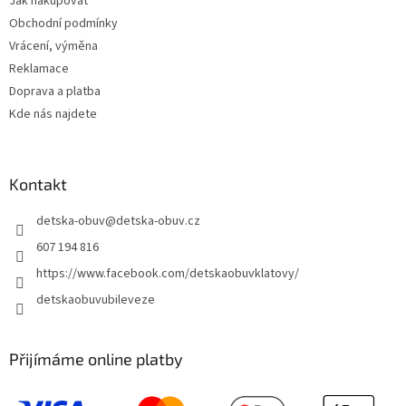
Jak nakupovat
í
Obchodní podmínky
Vrácení, výměna
Reklamace
Doprava a platba
Kde nás najdete
Kontakt
detska-obuv
@
detska-obuv.cz
607 194 816
https://www.facebook.com/detskaobuvklatovy/
detskaobuvubileveze
Přijímáme online platby