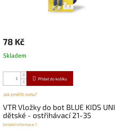
78 Kč
Měrná
Skladem
cena:
Přidat do košíku
Jak změřit nohu?
VTR Vložky do bot BLUE KIDS UNI
dětské - ostřihávací 21-35
Detailní informace