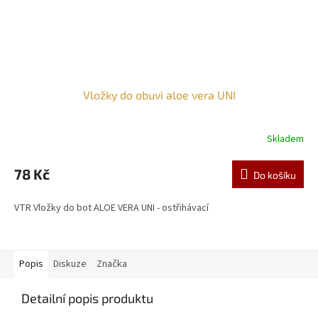
Vložky do obuvi aloe vera UNI
Skladem
Průměrné
hodnocení
produktu
78 Kč
Do košíku
je
3,0
VTR Vložky do bot ALOE VERA UNI - ostřihávací
z
5
hvězdiček.
Popis
Diskuze
Značka
Detailní popis produktu