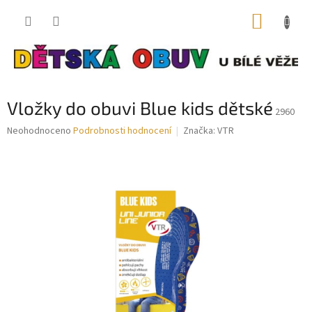
Přejít
NÁKUP
na
obsah
KOŠÍK
Vložky do obuvi Blue kids dětské
2960
Průměrné
Neohodnoceno
Podrobnosti hodnocení
Značka:
VTR
hodnocení
produktu
je
0,0
z
5
hvězdiček.