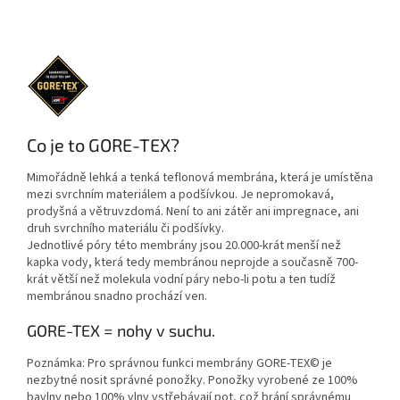
Co je to GORE-TEX?
Mimořádně lehká a tenká teflonová membrána, která je umístěna
mezi svrchním materiálem a podšívkou. Je nepromokavá,
prodyšná a větruvzdomá. Není to ani zátěr ani impregnace, ani
druh svrchního materiálu či podšívky.
Jednotlivé póry této membrány jsou 20.000-krát menší než
kapka vody, která tedy membránou neprojde a současně 700-
krát větší než molekula vodní páry nebo-li potu a ten tudíž
membránou snadno prochází ven.
GORE-TEX = nohy v suchu.
Poznámka: Pro správnou funkci membrány GORE-TEX© je
nezbytné nosit správné ponožky. Ponožky vyrobené ze 100%
bavlny nebo 100% vlny vstřebávají pot, což brání správnému