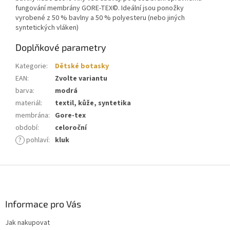
fungování membrány GORE-TEX©. Ideální jsou ponožky
vyrobené z 50 % bavlny a 50 % polyesteru (nebo jiných
syntetických vláken)
Doplňkové parametry
Kategorie
:
Dětské botasky
EAN
:
Zvolte variantu
barva
:
modrá
materiál
:
textil, kůže, syntetika
membrána
:
Gore-tex
období
:
celoroční
?
pohlaví
:
kluk
Z
á
p
a
Informace pro Vás
t
Jak nakupovat
í