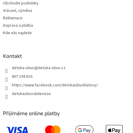
Obchodní podmínky
Vrácení, výměna
Reklamace
Doprava a platba
Kde nás najdete
Kontakt
detska-obuv
@
detska-obuv.cz
607 194 816
https://www.facebook.com/detskaobuvklatovy/
detskaobuvubileveze
Přijímáme online platby