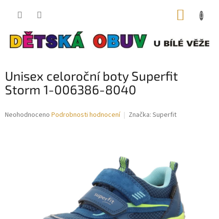
Přejít
NÁKUP
na
obsah
KOŠÍK
Unisex celoroční boty Superfit
Storm 1-006386-8040
Průměrné
Neohodnoceno
Podrobnosti hodnocení
Značka:
Superfit
hodnocení
produktu
je
0,0
z
5
hvězdiček.