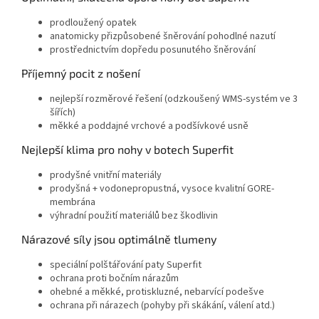
prodloužený opatek
anatomicky přizpůsobené šněrování pohodlné nazutí
prostřednictvím dopředu posunutého šněrování
Příjemný pocit z nošení
nejlepší rozměrové řešení (odzkoušený WMS-systém ve 3
šířích)
měkké a poddajné vrchové a podšívkové usně
Nejlepší klima pro nohy v botech Superfit
prodyšné vnitřní materiály
prodyšná + vodonepropustná, vysoce kvalitní GORE-
membrána
výhradní použití materiálů bez škodlivin
Nárazové síly jsou optimálně tlumeny
speciální polštářování paty Superfit
ochrana proti bočním nárazům
ohebné a měkké, protiskluzné, nebarvící podešve
ochrana při nárazech (pohyby při skákání, válení atd.)