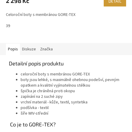
2 298 Kč
DETAIL
A
Celoroční boty s membránou GORE-TEX
39
Popis
Diskuze
Značka
Detailní popis produktu
celoroční boty s membránou GORE-TEX
boty jsou lehké, s maximálně ohebnou podešví, pevným
opatkem a kvalitní vyjímatelnou stélkou
špička je chráněná proti okopu
zapínání na 2 suché zipy
vrchní materiál - kůže, textil, syntetika
podšívka - textil
šíře WIV-střední
Co je to GORE-TEX?