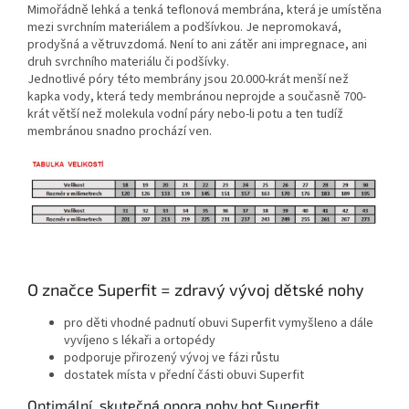
Mimořádně lehká a tenká teflonová membrána, která je umístěna
mezi svrchním materiálem a podšívkou. Je nepromokavá,
prodyšná a větruvzdomá. Není to ani zátěr ani impregnace, ani
druh svrchního materiálu či podšívky.
Jednotlivé póry této membrány jsou 20.000-krát menší než
kapka vody, která tedy membránou neprojde a současně 700-
krát větší než molekula vodní páry nebo-li potu a ten tudíž
membránou snadno prochází ven.
O značce Superfit = zdravý vývoj dětské nohy
pro děti vhodné padnutí obuvi Superfit vymyšleno a dále
vyvíjeno s lékaři a ortopédy
podporuje přirozený vývoj ve fázi růstu
dostatek místa v přední části obuvi Superfit
Optimální, skutečná opora nohy bot Superfit