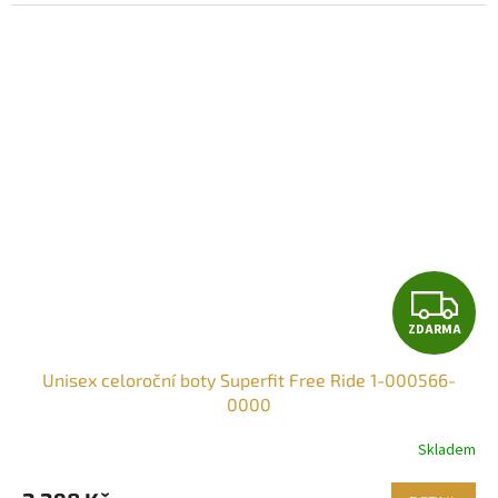
Z
ZDARMA
D
Unisex celoroční boty Superfit Free Ride 1-000566-
A
0000
R
Skladem
M