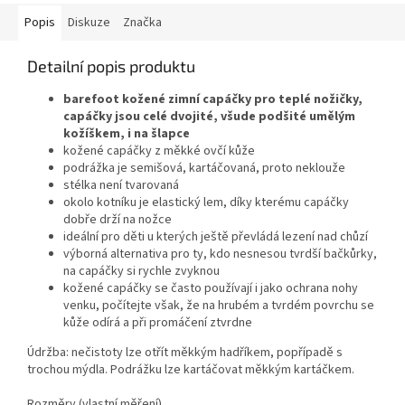
Popis
Diskuze
Značka
Detailní popis produktu
barefoot kožené zimní capáčky pro teplé nožičky,
capáčky jsou celé dvojité, všude podšité umělým
kožíškem, i na šlapce
kožené capáčky z měkké ovčí kůže
podrážka je semišová, kartáčovaná, proto neklouže
stélka není tvarovaná
okolo kotníku je elastický lem, díky kterému capáčky
dobře drží na nožce
ideální pro děti u kterých ještě převládá lezení nad chůzí
výborná alternativa pro ty, kdo nesnesou tvrdší bačkůrky,
na capáčky si rychle zvyknou
kožené capáčky se často používají i jako ochrana nohy
venku, počítejte však, že na hrubém a tvrdém povrchu se
kůže odírá a při promáčení ztvrdne
Údržba: nečistoty lze otřít měkkým hadříkem, popřípadě s
trochou mýdla. Podrážku lze kartáčovat měkkým kartáčkem.
Rozměry (vlastní měření)