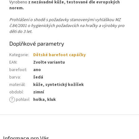
Vyrobeno
z nezávadné kůže, testované dle evropských
norem.
Prohlášení o shodě s požadavky stanovenými vyhláškou MZ
č.84/2001 o hygienických požadavcích na hračky a výrobky pro
děti do 3 let.
Doplňkové parametry
Kategorie
:
Dětské barefoot capáčky
EAN
:
Zvolte variantu
barefoot
:
ano
barva
:
šedá
materiál
:
kůže, syntetický kožíšek
období
:
zimní
?
pohlaví
:
holka, kluk
Z
á
p
a
Informace pro Vás