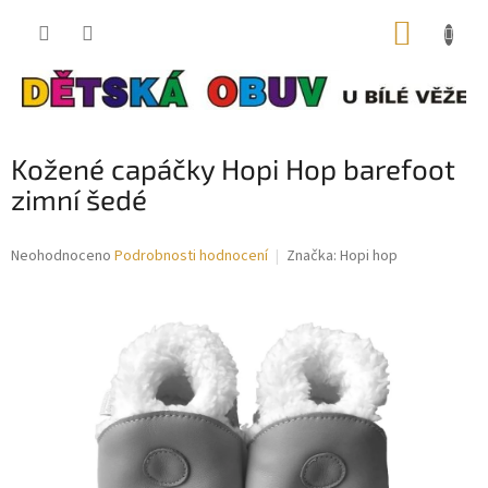
Přejít
NÁKUP
na
obsah
KOŠÍK
Kožené capáčky Hopi Hop barefoot
zimní šedé
Průměrné
Neohodnoceno
Podrobnosti hodnocení
Značka:
Hopi hop
hodnocení
produktu
je
0,0
z
5
hvězdiček.