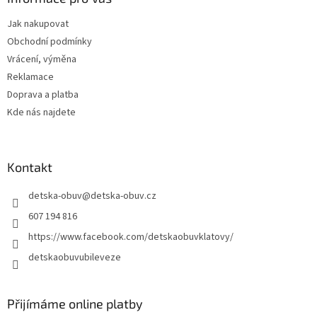
t
Jak nakupovat
í
Obchodní podmínky
Vrácení, výměna
Reklamace
Doprava a platba
Kde nás najdete
Kontakt
detska-obuv
@
detska-obuv.cz
607 194 816
https://www.facebook.com/detskaobuvklatovy/
detskaobuvubileveze
Přijímáme online platby