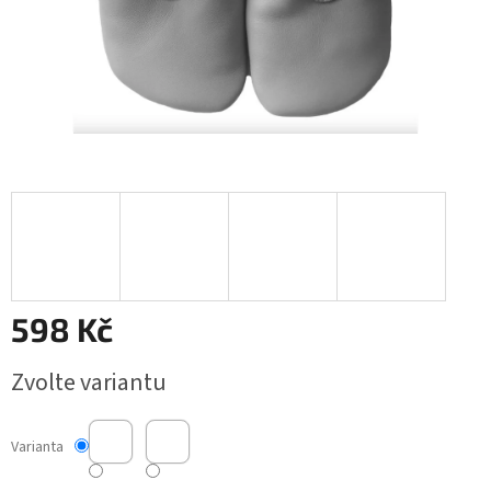
598 Kč
Měrná
Zvolte variantu
cena:
Varianta