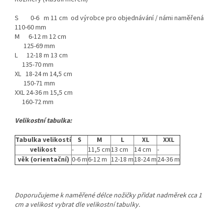
S 0-6 m 11 cm od výrobce pro objednávání / námi naměřená
110-60 mm
M 6-12 m 12 cm
125-69 mm
L 12-18 m 13 cm
135-70 mm
XL 18-24 m 14,5 cm
150-71 mm
XXL 24-36 m 15,5 cm
160-72 mm
Velikostní tabulka:
Tabulka velikostí
S
M
L
XL
XXL
velikost
-
11,5 cm
13 cm
14 cm
-
věk (orientační)
0-6 m
6-12 m
12-18 m
18-24 m
24-36 m
Doporučujeme k naměřené délce nožičky přidat nadměrek cca 1
cm a velikost vybrat dle velikostní tabulky.