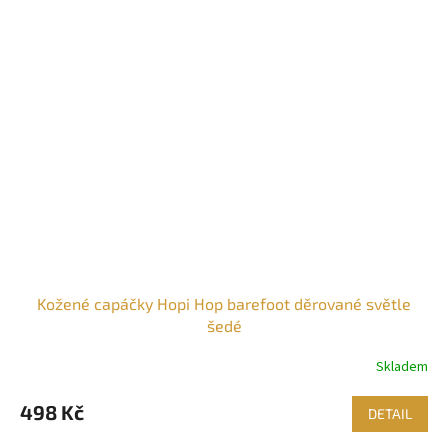
Kožené capáčky Hopi Hop barefoot děrované světle
šedé
Skladem
498 Kč
DETAIL