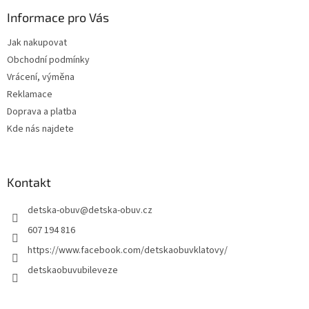
p
a
Informace pro Vás
t
Jak nakupovat
í
Obchodní podmínky
Vrácení, výměna
Reklamace
Doprava a platba
Kde nás najdete
Kontakt
detska-obuv
@
detska-obuv.cz
607 194 816
https://www.facebook.com/detskaobuvklatovy/
detskaobuvubileveze