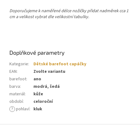
Doporučujeme k naměřené délce nožičky přidat nadměrek cca 1
cm a velikost vybrat dle velikostní tabulky.
Doplňkové parametry
Kategorie
:
Dětské barefoot capáčky
EAN
:
Zvolte variantu
barefoot
:
ano
barva
:
modrá, šedá
materiál
:
kůže
období
:
celoroční
?
pohlaví
:
kluk
Z
á