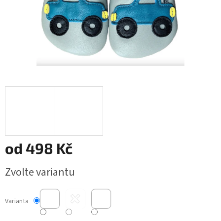
od
498 Kč
Měrná
Zvolte variantu
cena:
Varianta