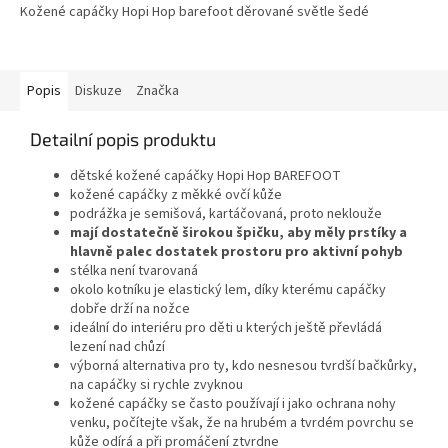
Kožené capáčky Hopi Hop barefoot děrované světle šedé
Popis
Diskuze
Značka
Detailní popis produktu
dětské kožené capáčky Hopi Hop BAREFOOT
kožené capáčky z měkké ovčí kůže
podrážka je semišová, kartáčovaná, proto neklouže
mají dostatečně širokou špičku, aby měly prstíky a
hlavně palec dostatek prostoru pro aktivní pohyb
stélka není tvarovaná
okolo kotníku je elastický lem, díky kterému capáčky
dobře drží na nožce
ideální do interiéru pro děti u kterých ještě převládá
lezení nad chůzí
výborná alternativa pro ty, kdo nesnesou tvrdší bačkůrky,
na capáčky si rychle zvyknou
kožené capáčky se často používají i jako ochrana nohy
venku, počítejte však, že na hrubém a tvrdém povrchu se
kůže odírá a při promáčení ztvrdne