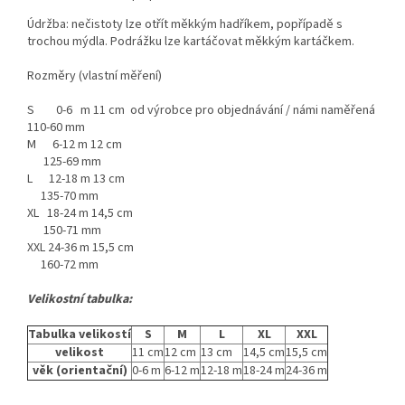
Údržba: nečistoty lze otřít měkkým hadříkem, popřípadě s
trochou mýdla. Podrážku lze kartáčovat měkkým kartáčkem.
Rozměry (vlastní měření)
S 0-6 m 11 cm od výrobce pro objednávání / námi naměřená
110-60 mm
M 6-12 m 12 cm
125-69 mm
L 12-18 m 13 cm
135-70 mm
XL 18-24 m 14,5 cm
150-71 mm
XXL 24-36 m 15,5 cm
160-72 mm
Velikostní tabulka:
Tabulka velikostí
S
M
L
XL
XXL
velikost
11 cm
12 cm
13 cm
14,5 cm
15,5 cm
věk (orientační)
0-6 m
6-12 m
12-18 m
18-24 m
24-36 m