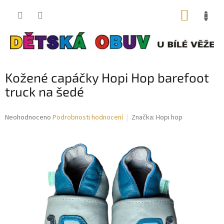
Přejít
NÁKUP
na
obsah
KOŠÍK
Kožené capáčky Hopi Hop barefoot
truck na šedé
Průměrné
Neohodnoceno
Podrobnosti hodnocení
Značka:
Hopi hop
hodnocení
produktu
je
0,0
z
5
hvězdiček.