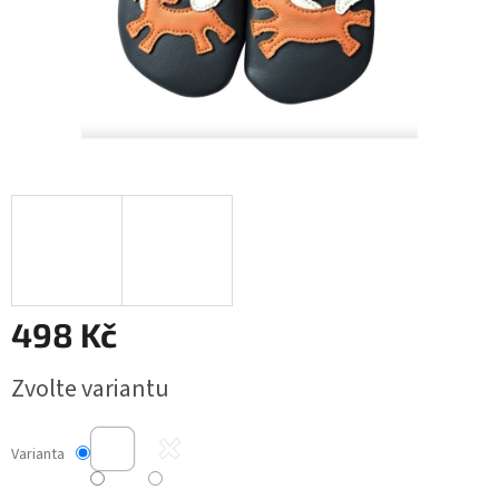
498 Kč
Měrná
Zvolte variantu
cena:
Varianta