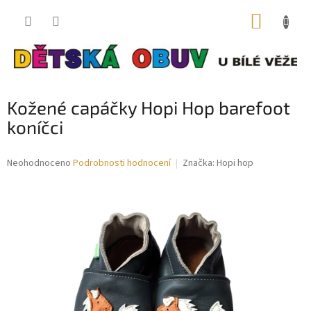
Přejít
NÁKUP
na
obsah
KOŠÍK
Kožené capáčky Hopi Hop barefoot
koníčci
Průměrné
Neohodnoceno
Podrobnosti hodnocení
Značka:
Hopi hop
hodnocení
produktu
je
0,0
z
5
hvězdiček.