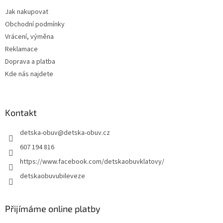
t
Jak nakupovat
í
Obchodní podmínky
Vrácení, výměna
Reklamace
Doprava a platba
Kde nás najdete
Kontakt
detska-obuv
@
detska-obuv.cz
607 194 816
https://www.facebook.com/detskaobuvklatovy/
detskaobuvubileveze
Přijímáme online platby