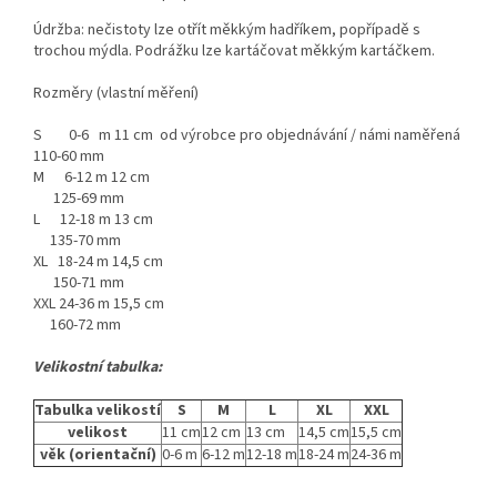
Údržba: nečistoty lze otřít měkkým hadříkem, popřípadě s
trochou mýdla. Podrážku lze kartáčovat měkkým kartáčkem.
Rozměry (vlastní měření)
S 0-6 m 11 cm od výrobce pro objednávání / námi naměřená
110-60 mm
M 6-12 m 12 cm
125-69 mm
L 12-18 m 13 cm
135-70 mm
XL 18-24 m 14,5 cm
150-71 mm
XXL 24-36 m 15,5 cm
160-72 mm
Velikostní tabulka:
Tabulka velikostí
S
M
L
XL
XXL
velikost
11 cm
12 cm
13 cm
14,5 cm
15,5 cm
věk (orientační)
0-6 m
6-12 m
12-18 m
18-24 m
24-36 m