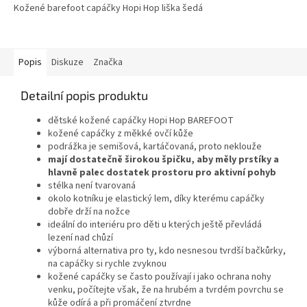
Kožené barefoot capáčky Hopi Hop liška šedá
Popis
Diskuze
Značka
Detailní popis produktu
dětské kožené capáčky Hopi Hop BAREFOOT
kožené capáčky z měkké ovčí kůže
podrážka je semišová, kartáčovaná, proto neklouže
mají dostatečně širokou špičku, aby měly prstíky a
hlavně palec dostatek prostoru pro aktivní pohyb
stélka není tvarovaná
okolo kotníku je elastický lem, díky kterému capáčky
dobře drží na nožce
ideální do interiéru pro děti u kterých ještě převládá
lezení nad chůzí
výborná alternativa pro ty, kdo nesnesou tvrdší bačkůrky,
na capáčky si rychle zvyknou
kožené capáčky se často používají i jako ochrana nohy
venku, počítejte však, že na hrubém a tvrdém povrchu se
kůže odírá a při promáčení ztvrdne