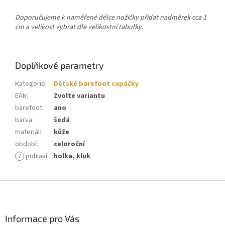
Doporučujeme k naměřené délce nožičky přidat nadměrek cca 1
cm a velikost vybrat dle velikostní tabulky.
Doplňkové parametry
Kategorie
:
Dětské barefoot capáčky
EAN
:
Zvolte variantu
barefoot
:
ano
barva
:
šedá
materiál
:
kůže
období
:
celoroční
?
pohlaví
:
holka, kluk
Z
á
p
a
Informace pro Vás