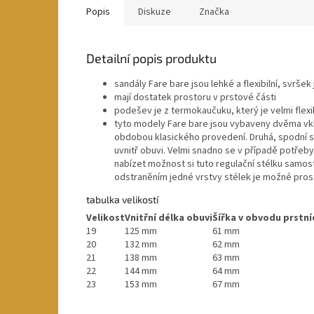
Popis
Diskuze
Značka
Detailní popis produktu
sandály Fare bare jsou lehké a flexibilní, svršek 
mají dostatek prostoru v prstové části
podešev je z termokaučuku, který je velmi flexib
tyto modely Fare bare jsou vybaveny dvěma vklád
obdobou klasického provedení. Druhá, spodní st
uvnitř obuvi. Velmi snadno se v případě potřeby
nabízet možnost si tuto regulační stélku samost
odstraněním jedné vrstvy stélek je možné pros
tabulka velikostí
Velikost
Vnitřní délka obuvi
Šířka v obvodu prstní
19
125 mm
61 mm
20
132 mm
62 mm
21
138 mm
63 mm
22
144 mm
64 mm
23
153 mm
67 mm