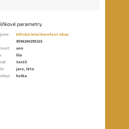
lňkové parametry
gorie
:
Dětská letní barefoot obuv
8596260295215
fooot
:
ano
a
:
lila
iál
:
textil
bí
:
jaro, léto
ohlaví
:
holka