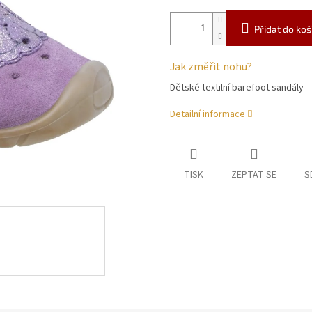
Přidat do koš
Jak změřit nohu?
Dětské textilní barefoot sandály
Detailní informace
TISK
ZEPTAT SE
S