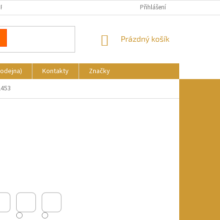
REKLAMACE
DOPRAVA A PLATBA
KDE NÁS NAJDETE
Přihlášení
NÁKUPNÍ
Prázdný košík
KOŠÍK
rodejna)
Kontakty
Značky
2453