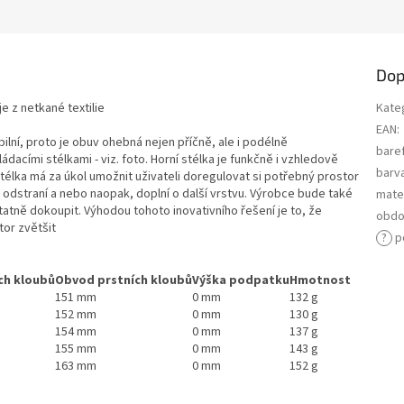
Dop
je z netkané textilie
Kate
EAN
:
ilní, proto je obuv ohebná nejen příčně, ale i podélně
bare
acími stélkami - viz. foto. Horní stélka je funkčně i vzhledově
barv
élka má za úkol umožnit uživateli doregulovat si potřebný prostor
 odstraní a nebo naopak, doplní o další vrstvu. Výrobce bude také
mater
atně dokoupit. Výhodou tohoto inovativního řešení je to, že
obdo
tor zvětšit
?
p
ch kloubů
Obvod prstních kloubů
Výška podpatku
Hmotnost
151 mm
0 mm
132 g
152 mm
0 mm
130 g
154 mm
0 mm
137 g
155 mm
0 mm
143 g
163 mm
0 mm
152 g