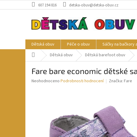
Přejít
607 194 816
detska-obuv@detska-obuv.cz
na
obsah
Dětská obuv
Péče o obuv
Sáčky na bačkory 
Domů
Dětská obuv
Dětská barefoot obuv
Fare bare economic dětské s
Průměrné
Neohodnoceno
Podrobnosti hodnocení
Značka:
Fare
hodnocení
produktu
je
0,0
z
5
hvězdiček.