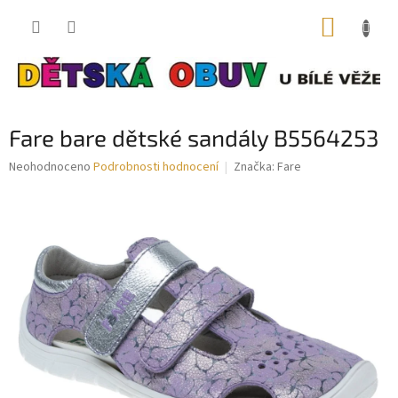
Přejít
NÁKUP
na
obsah
KOŠÍK
Fare bare dětské sandály B5564253
Průměrné
Neohodnoceno
Podrobnosti hodnocení
Značka:
Fare
hodnocení
produktu
je
0,0
z
5
hvězdiček.