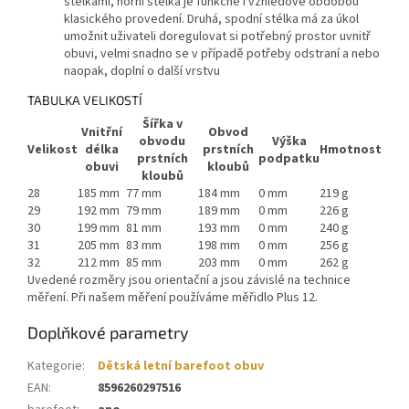
stélkami, horní stélka je funkčně i vzhledově obdobou
klasického provedení. Druhá, spodní stélka má za úkol
umožnit uživateli doregulovat si potřebný prostor uvnitř
obuvi, velmi snadno se v případě potřeby odstraní a nebo
naopak, doplní o další vrstvu
TABULKA VELIKOSTÍ
Šířka v
Vnitřní
Obvod
obvodu
Výška
Velikost
délka
prstních
Hmotnost
prstních
podpatku
obuvi
kloubů
kloubů
28
185 mm
77 mm
184 mm
0 mm
219 g
29
192 mm
79 mm
189 mm
0 mm
226 g
30
199 mm
81 mm
193 mm
0 mm
240 g
31
205 mm
83 mm
198 mm
0 mm
256 g
32
212 mm
85 mm
203 mm
0 mm
262 g
Uvedené rozměry jsou orientační a jsou závislé na technice
měření. Při našem měření používáme měřidlo Plus 12.
Doplňkové parametry
Kategorie
:
Dětská letní barefoot obuv
EAN
:
8596260297516