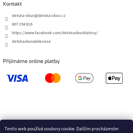
Kontakt
detska-obuv
@
detska-obuv.cz
607 194 816
https://www.facebook.com/detskaobuvklatovy/
detskaobuvubileveze
Přijímáme online platby
Tento web používá soubory cookie. Dalším procházením