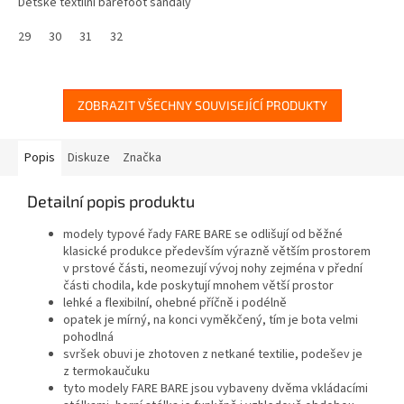
Dětské textilní barefoot sandály
29
30
31
32
ZOBRAZIT VŠECHNY SOUVISEJÍCÍ PRODUKTY
Popis
Diskuze
Značka
Detailní popis produktu
modely typové řady FARE BARE se odlišují od běžné
klasické produkce především výrazně větším prostorem
v prstové části, neomezují vývoj nohy zejména v přední
části chodila, kde poskytují mnohem větší prostor
lehké a flexibilní, ohebné příčně i podélně
opatek je mírný, na konci vyměkčený, tím je bota velmi
pohodlná
svršek obuvi je zhotoven z netkané textilie, p
odešev je
z termokaučuku
tyto modely FARE BARE jsou vybaveny dvěma vkládacími