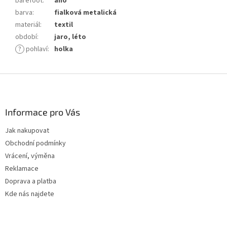
barefoot
:
ano
barva
:
fialková metalická
materiál
:
textil
období
:
jaro, léto
?
pohlaví
:
holka
Z
á
p
a
Informace pro Vás
t
Jak nakupovat
í
Obchodní podmínky
Vrácení, výměna
Reklamace
Doprava a platba
Kde nás najdete