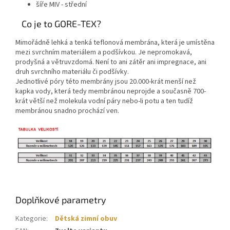
šíře MIV - střední
Co je to GORE-TEX?
Mimořádně lehká a tenká teflonová membrána, která je umístěna
mezi svrchním materiálem a podšívkou. Je nepromokavá,
prodyšná a větruvzdomá. Není to ani zátěr ani impregnace, ani
druh svrchního materiálu či podšívky.
Jednotlivé póry této membrány jsou 20.000-krát menší než
kapka vody, která tedy membránou neprojde a současně 700-
krát větší než molekula vodní páry nebo-li potu a ten tudíž
membránou snadno prochází ven.
Doplňkové parametry
Kategorie
:
Dětská zimní obuv