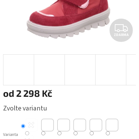
Z
ZDARMA
D
A
R
M
A
od
2 298 Kč
Měrná
Zvolte variantu
cena:
Varianta