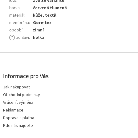
EAN
:
Zvolte variantu
barva
:
červená tlumená
materiál
:
kůže, textil
membrána
:
Gore-tex
období
:
zimní
?
pohlaví
:
holka
Z
á
p
a
Informace pro Vás
t
Jak nakupovat
í
Obchodní podmínky
Vrácení, výměna
Reklamace
Doprava a platba
Kde nás najdete