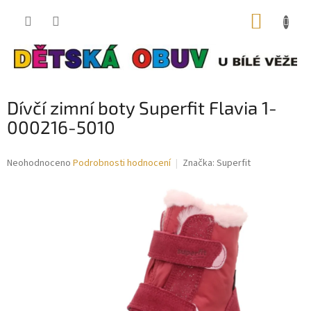
Přejít
NÁKUP
na
obsah
KOŠÍK
Dívčí zimní boty Superfit Flavia 1-
000216-5010
Průměrné
Neohodnoceno
Podrobnosti hodnocení
Značka:
Superfit
hodnocení
produktu
je
0,0
z
5
hvězdiček.