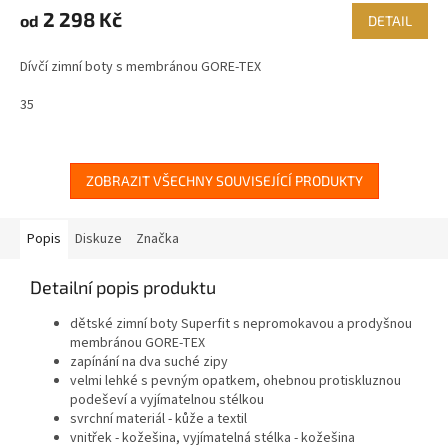
M
2 298 Kč
od
DETAIL
A
Dívčí zimní boty s membránou GORE-TEX
35
ZOBRAZIT VŠECHNY SOUVISEJÍCÍ PRODUKTY
Popis
Diskuze
Značka
Detailní popis produktu
dětské zimní boty Superfit s nepromokavou a prodyšnou
membránou GORE-TEX
zapínání na dva suché zipy
velmi lehké s pevným opatkem, ohebnou protiskluznou
podeševí a vyjímatelnou stélkou
svrchní materiál - kůže a textil
vnitřek - kožešina, vyjímatelná stélka - kožešina