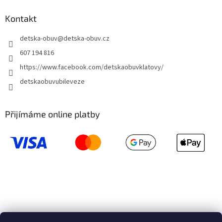
Kontakt
detska-obuv
@
detska-obuv.cz
607 194 816
https://www.facebook.com/detskaobuvklatovy/
detskaobuvubileveze
Přijímáme online platby