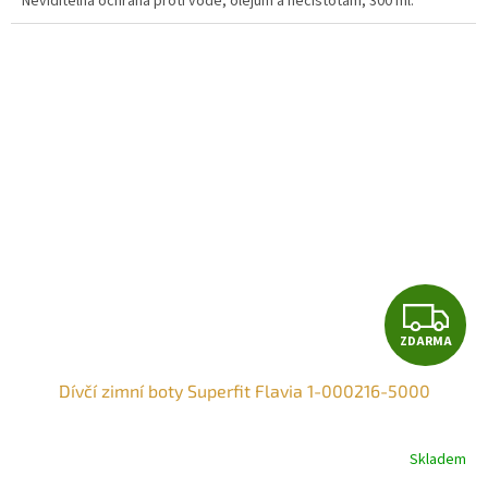
Neviditelná ochrana proti vodě, olejům a nečistotám, 300 ml.
Z
ZDARMA
D
Dívčí zimní boty Superfit Flavia 1-000216-5000
A
R
Skladem