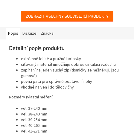
ZOBRAZIT VŠECHNY SOUVISEJÍCÍ PRODUKTY
Popis
Diskuze
Značka
Detailní popis produktu
extrémně lehké a pružné botasky
síťovaný materiál umožňuje dobrou cirkulaci vzduchu
zapínání na jeden suchý zip (tkaničky se nešněrují, jsou
gumové)
pevná pata pro správné postavení nohy
vhodné na ven i do tělocvičny
Rozměry (vlastní měření)
vel. 37-240 mm
vel. 38-249 mm
vel. 39-254 mm
vel. 40-265 mm
vel. 41-271 mm