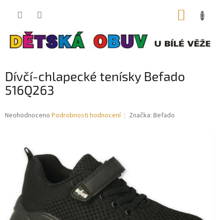
Přejít
NÁKUP
na
obsah
KOŠÍK
Dívčí-chlapecké tenísky Befado
516Q263
Průměrné
Neohodnoceno
Podrobnosti hodnocení
Značka:
Befado
hodnocení
produktu
je
0,0
z
5
hvězdiček.