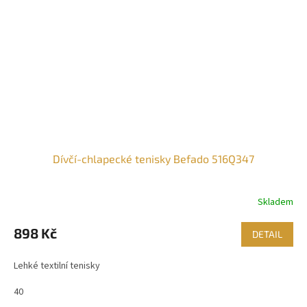
Dívčí-chlapecké tenisky Befado 516Q347
Skladem
898 Kč
DETAIL
Lehké textilní tenisky
40