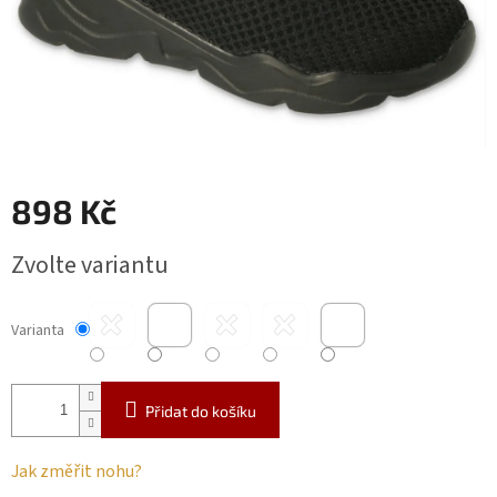
898 Kč
Měrná
Zvolte variantu
cena:
Varianta
Přidat do košíku
Jak změřit nohu?