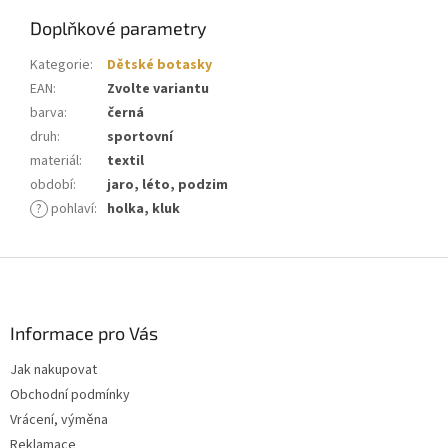
Doplňkové parametry
Kategorie
:
Dětské botasky
EAN
:
Zvolte variantu
barva
:
černá
druh
:
sportovní
materiál
:
textil
období
:
jaro, léto, podzim
?
pohlaví
:
holka, kluk
Z
á
p
a
Informace pro Vás
t
Jak nakupovat
í
Obchodní podmínky
Vrácení, výměna
Reklamace