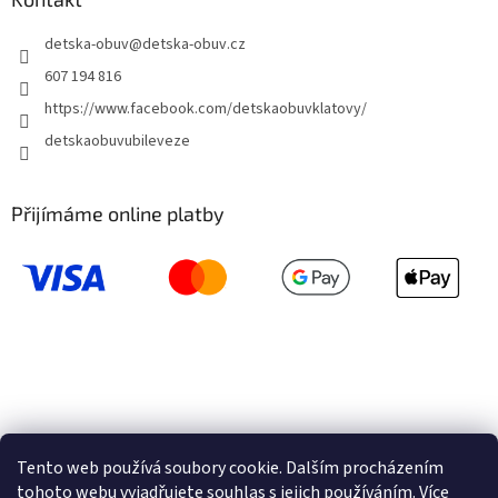
detska-obuv
@
detska-obuv.cz
607 194 816
https://www.facebook.com/detskaobuvklatovy/
detskaobuvubileveze
Přijímáme online platby
Tento web používá soubory cookie. Dalším procházením
tohoto webu vyjadřujete souhlas s jejich používáním. Více