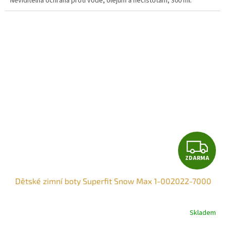
Neviditelná ochrana proti vodě, olejům a nečistotám, 300 ml.
Z
ZDARMA
D
Dětské zimní boty Superfit Snow Max 1-002022-7000
A
R
Skladem