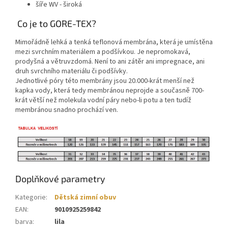
šíře WV - široká
Co je to GORE-TEX?
Mimořádně lehká a tenká teflonová membrána, která je umístěna
mezi svrchním materiálem a podšívkou. Je nepromokavá,
prodyšná a větruvzdomá. Není to ani zátěr ani impregnace, ani
druh svrchního materiálu či podšívky.
Jednotlivé póry této membrány jsou 20.000-krát menší než
kapka vody, která tedy membránou neprojde a současně 700-
krát větší než molekula vodní páry nebo-li potu a ten tudíž
membránou snadno prochází ven.
Doplňkové parametry
Kategorie
:
Dětská zimní obuv
EAN
:
9010925259842
barva
:
lila