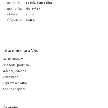
materiál
:
textil, syntetika
membrána
:
Gore-tex
období
:
zimní
?
pohlaví
:
holka
Z
á
p
a
Informace pro Vás
t
Jak nakupovat
í
Obchodní podmínky
Vrácení, výměna
Reklamace
Doprava a platba
Kde nás najdete
Kontakt