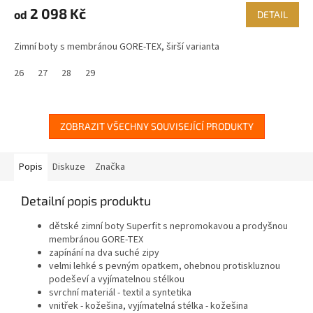
M
2 098 Kč
od
DETAIL
A
Zimní boty s membránou GORE-TEX, širší varianta
26
27
28
29
ZOBRAZIT VŠECHNY SOUVISEJÍCÍ PRODUKTY
Popis
Diskuze
Značka
Detailní popis produktu
dětské zimní boty Superfit s nepromokavou a prodyšnou
membránou GORE-TEX
zapínání na dva suché zipy
velmi lehké s pevným opatkem, ohebnou protiskluznou
podeševí a vyjímatelnou stélkou
svrchní materiál - textil a syntetika
vnitřek - kožešina, vyjímatelná stélka - kožešina