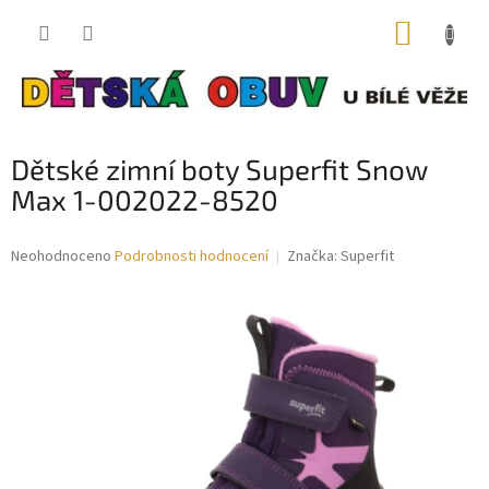
Přejít
NÁKUP
na
obsah
KOŠÍK
Dětské zimní boty Superfit Snow
Max 1-002022-8520
Průměrné
Neohodnoceno
Podrobnosti hodnocení
Značka:
Superfit
hodnocení
produktu
je
0,0
z
5
hvězdiček.