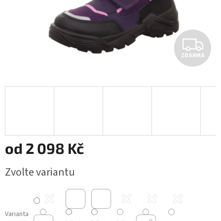
Z
ZDARMA
D
A
R
M
A
od
2 098 Kč
Měrná
Zvolte variantu
cena:
Varianta