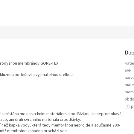
Dop
a prodyšnou membránou GORE-TEX
Kate
EAN
:
kluznou podeševí a vyjímatelnou stélkou
barv
mater
mem
obdo
?
p
je umístěna mezi svrchním materiálem a podšívkou. Je nepromokavá,
ace, ani druh svrchního materiálu či podšívky.
í než kapka vody, která tedy membránou neprojde a současně 700-
 tudíž membránou snadno prochází ven.