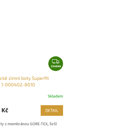
M
A
Z
ZDARMA
D
A
cké zimní boty Superfit
R
t 1-000402-8010
M
A
Skladem
 Kč
DETAIL
oty s membránou GORE-TEX, širší