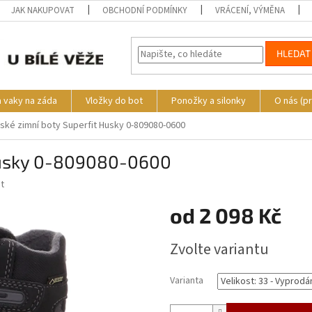
JAK NAKUPOVAT
OBCHODNÍ PODMÍNKY
VRÁCENÍ, VÝMĚNA
HLEDAT
a vaky na záda
Vložky do bot
Ponožky a silonky
O nás (p
ské zimní boty Superfit Husky 0-809080-0600
 Husky 0-809080-0600
t
od
2 098 Kč
Měrná
Zvolte variantu
cena:
Varianta