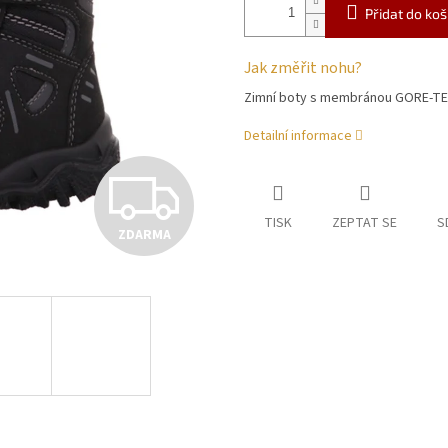
Přidat do koš
Jak změřit nohu?
Zimní boty s membránou GORE-T
Detailní informace
Z
TISK
ZEPTAT SE
S
ZDARMA
D
A
R