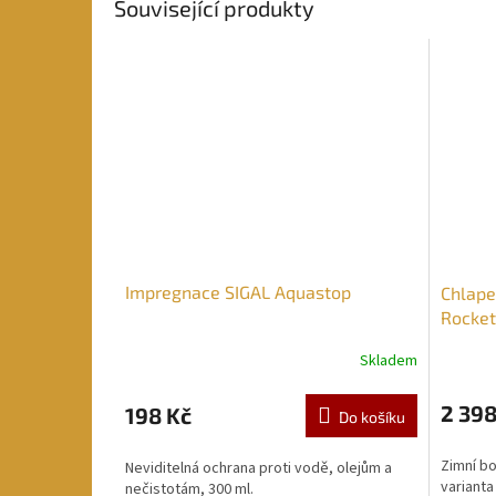
Související produkty
Impregnace SIGAL Aquastop
Chlape
Rocke
Skladem
2 398
198 Kč
Do košíku
Zimní b
Neviditelná ochrana proti vodě, olejům a
varianta
nečistotám, 300 ml.