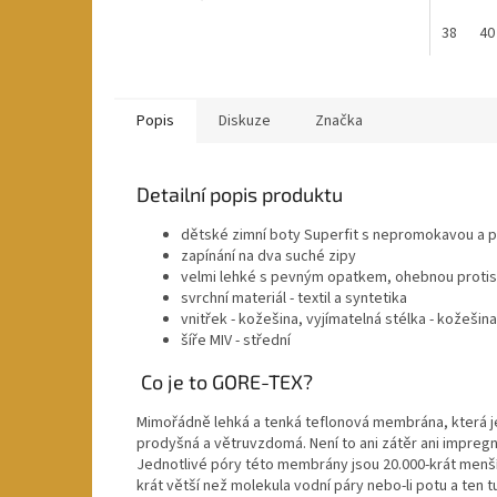
38
40
Popis
Diskuze
Značka
Detailní popis produktu
dětské zimní boty Superfit s nepromokavou 
zapínání na dva suché zipy
velmi lehké s pevným opatkem, ohebnou protis
svrchní materiál - textil a syntetika
vnitřek - kožešina, vyjímatelná stélka - kožešina
šíře MIV - střední
Co je to GORE-TEX?
Mimořádně lehká a tenká teflonová membrána, která 
prodyšná a větruvzdomá. Není to ani zátěr ani impregn
Jednotlivé póry této membrány jsou 20.000-krát menš
krát větší než molekula vodní páry nebo-li potu a ten