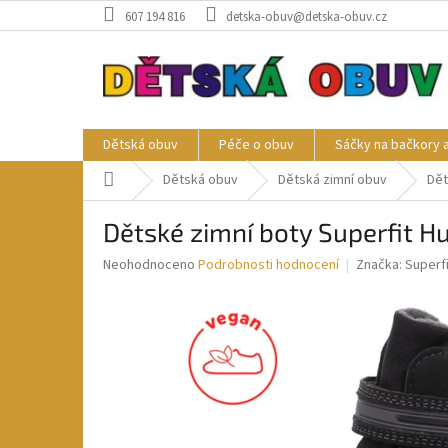
Přejít
607 194 816
detska-obuv@detska-obuv.cz
na
obsah
Dětská obuv
Péče o obuv
Sáčky na bačkory 
Domů
Dětská obuv
Dětská zimní obuv
Dět
Dětské zimní boty Superfit
Průměrné
Neohodnoceno
Podrobnosti hodnocení
Značka:
Superfi
hodnocení
produktu
je
0,0
z
5
hvězdiček.