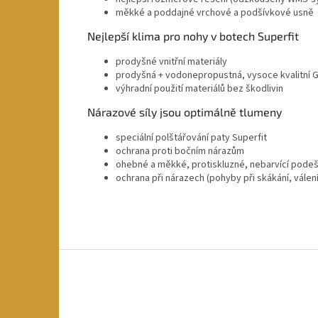
měkké a poddajné vrchové a podšívkové usně
Nejlepší klima pro nohy v botech Superfit
prodyšné vnitřní materiály
prodyšná + vodonepropustná, vysoce kvalitn
výhradní použití materiálů bez škodlivin
Nárazové síly jsou optimálně tlumeny
speciální polštářování paty Superfit
ochrana proti bočním nárazům
ohebné a měkké, protiskluzné, nebarvící pode
ochrana při nárazech (pohyby při skákání, válení
Z
á
p
a