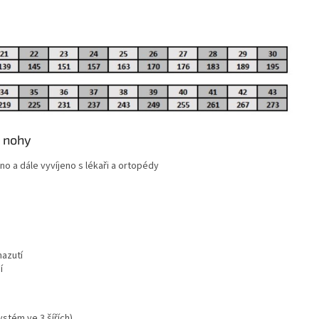
é nohy
o a dále vyvíjeno s lékaři a ortopédy
azutí
í
stém ve 3 šířích)