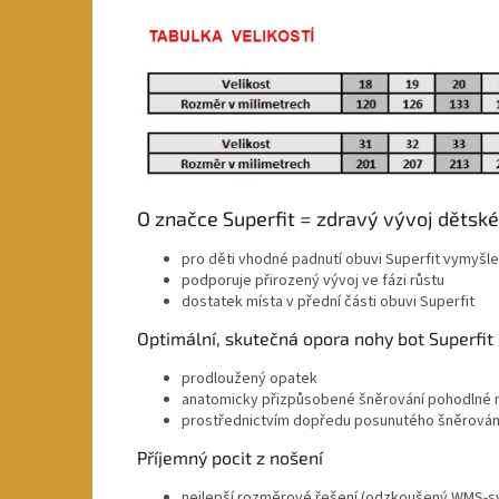
O značce Superfit = zdravý vývoj dětsk
pro děti vhodné padnutí obuvi Superfit vymyšlen
podporuje přirozený vývoj ve fázi růstu
dostatek místa v přední části obuvi Superfit
Optimální, skutečná opora nohy bot Superfit
prodloužený opatek
anatomicky přizpůsobené šněrování pohodlné n
prostřednictvím dopředu posunutého šněrován
Příjemný pocit z nošení
nejlepší rozměrové řešení (odzkoušený WMS-sy