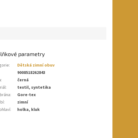
lňkové parametry
gorie
:
Dětská zimní obuv
9008518262843
a
:
černá
iál
:
textil, syntetika
brána
:
Gore-tex
bí
:
zimní
ohlaví
:
holka, kluk