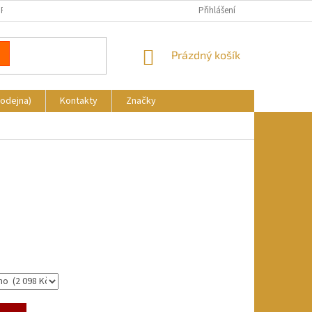
REKLAMACE
DOPRAVA A PLATBA
KDE NÁS NAJDETE
Přihlášení
NÁKUPNÍ
Prázdný košík
KOŠÍK
rodejna)
Kontakty
Značky