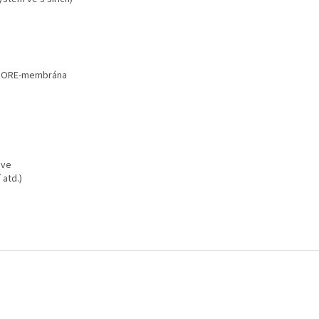
í GORE-membrána
šve
 atd.)