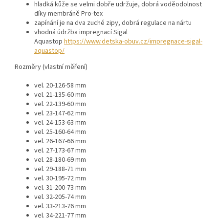
hladká kůže se velmi dobře udržuje, dobrá voděodolnost
díky membráně Pro-tex
zapínání je na dva zuché zipy, dobrá regulace na nártu
vhodná údržba impregnací Sigal
Aquastop
https://www.detska-obuv.cz/impregnace-sigal-
aquastop/
Rozměry (vlastní měření)
vel. 20-126-58 mm
vel. 21-135-60 mm
vel. 22-139-60 mm
vel. 23-147-62 mm
vel. 24-153-63 mm
vel. 25-160-64 mm
vel. 26-167-66 mm
vel. 27-173-67 mm
vel. 28-180-69 mm
vel. 29-188-71 mm
vel. 30-195-72 mm
vel. 31-200-73 mm
vel. 32-205-74 mm
vel. 33-213-76 mm
vel. 34-221-77 mm