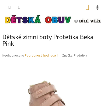
Přejít
NÁKUP
na
obsah
KOŠÍK
Dětské zimní boty Protetika Beka
Pink
Průměrné
Neohodnoceno
Podrobnosti hodnocení
Značka:
Protetika
hodnocení
produktu
je
0,0
z
5
hvězdiček.