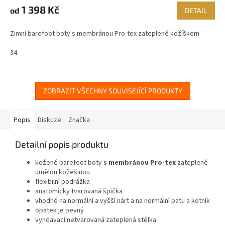
1 398 Kč
od
DETAIL
Zimní barefoot boty s membránou Pro-tex zateplené kožíškem
34
ZOBRAZIT VŠECHNY SOUVISEJÍCÍ PRODUKTY
Popis
Diskuze
Značka
Detailní popis produktu
kožené barefoot boty
s membránou
Pro-tex
zateplené
umělou kožešinou
flexibilní podrážka
anatomicky tvarovaná špička
vhodné na normální a vyšší nárt a na normální patu a kotník
opatek je pevný
vyndavací netvarovaná zateplená stélka