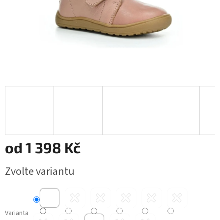
od
1 398 Kč
Měrná
Zvolte variantu
cena:
Varianta