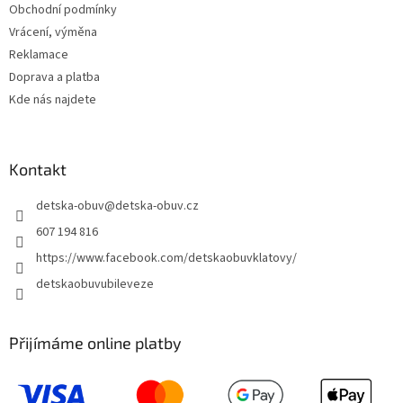
Obchodní podmínky
Vrácení, výměna
Reklamace
Doprava a platba
Kde nás najdete
Kontakt
detska-obuv
@
detska-obuv.cz
607 194 816
https://www.facebook.com/detskaobuvklatovy/
detskaobuvubileveze
Přijímáme online platby