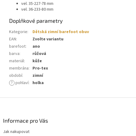
vel. 35-227-78 mm
vel. 36-233-80 mm
Doplňkové parametry
Kategorie
:
Dětská zimní barefoot obuv
EAN
:
Zvolte variantu
barefoot
:
ano
barva
:
růžová
materiál
:
kůže
membrána
:
Pro-tex
období
:
zimní
?
pohlaví
:
holka
Z
á
p
a
Informace pro Vás
t
Jak nakupovat
í