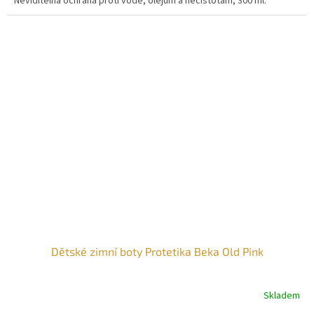
Neviditelná ochrana proti vodě, olejům a nečistotám, 300 ml.
Dětské zimní boty Protetika Beka Old Pink
Skladem