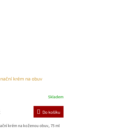
nační krém na obuv
Skladem
č
Do košíku
ační krém na koženou obuv, 75 ml