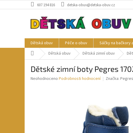
Přejít
607 194 816
detska-obuv@detska-obuv.cz
na
obsah
Dětská obuv
Péče o obuv
Sáčky na bačkory 
Domů
Dětská obuv
Dětská zimní obuv
Dět
Dětské zimní boty Pegres 170
Průměrné
Neohodnoceno
Podrobnosti hodnocení
Značka:
Pegre
hodnocení
produktu
je
0,0
z
5
hvězdiček.