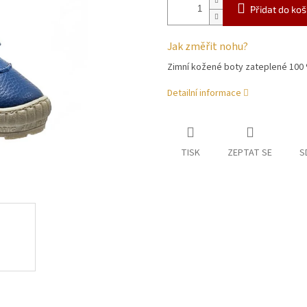
Přidat do koš
Jak změřit nohu?
Zimní kožené boty zateplené 100
Detailní informace
TISK
ZEPTAT SE
S