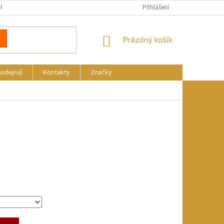
REKLAMACE
DOPRAVA A PLATBA
KDE NÁS NAJDETE
Přihlášení
NÁKUPNÍ
Prázdný košík
KOŠÍK
rodejna)
Kontakty
Značky