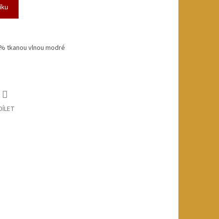
íku
 % tkanou vlnou modré
DÍLET