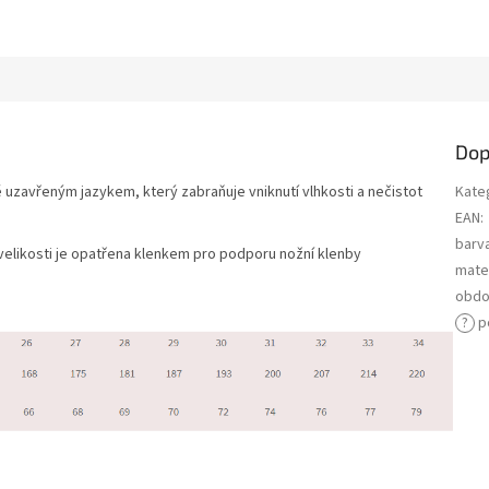
Dop
uzavřeným jazykem, který zabraňuje vniknutí vlhkosti a nečistot
Kate
EAN
:
barv
velikosti je opatřena klenkem pro podporu nožní klenby
mater
obdo
?
p