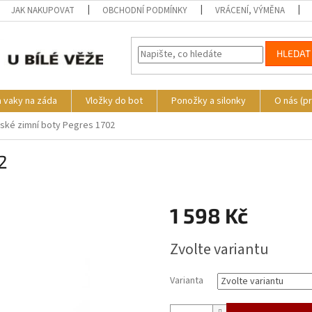
JAK NAKUPOVAT
OBCHODNÍ PODMÍNKY
VRÁCENÍ, VÝMĚNA
HLEDAT
a vaky na záda
Vložky do bot
Ponožky a silonky
O nás (p
ské zimní boty Pegres 1702
2
s
1 598 Kč
Měrná
Zvolte variantu
cena:
Varianta