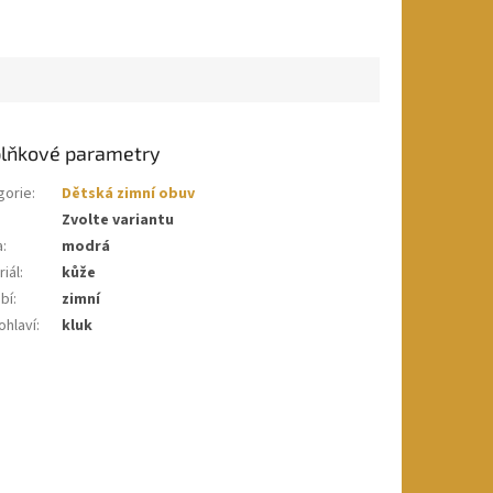
lňkové parametry
gorie
:
Dětská zimní obuv
Zvolte variantu
a
:
modrá
iál
:
kůže
bí
:
zimní
ohlaví
:
kluk