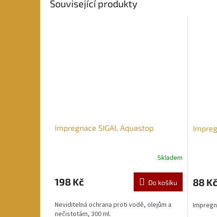
Související produkty
Impregnace SIGAL Aquastop
Impreg
Skladem
198 Kč
88 K
Do košíku
Neviditelná ochrana proti vodě, olejům a
Impregn
nečistotám, 300 ml.