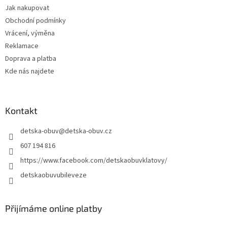
t
Jak nakupovat
í
Obchodní podmínky
Vrácení, výměna
Reklamace
Doprava a platba
Kde nás najdete
Kontakt
detska-obuv
@
detska-obuv.cz
607 194 816
https://www.facebook.com/detskaobuvklatovy/
detskaobuvubileveze
Přijímáme online platby