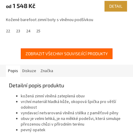
1 548 Kč
od
DETAIL
Kožené barefoot zimní boty s vlněnou podšívkou
22
23
24
25
ZOBRAZIT VŠECHNY SOUVISEJÍCÍ PRODUKTY
Popis
Diskuze
Značka
Detailní popis produktu
kožená zimní vlněná zateplená obuv
vrchní materiál hladká kůže, okopová špička pro větší
odolnost
vyndavací netvarovaná vlněná stélka z paměťové pěny
obuv je velmi lehká, je na měkké podešvi, která simuluje
přirozenou chůzi v přírodním terénu
pevný opatek