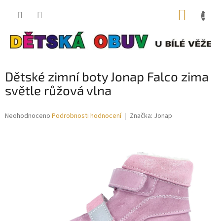
Přejít
NÁKUP
na
obsah
KOŠÍK
Dětské zimní boty Jonap Falco zima
světle růžová vlna
Průměrné
Neohodnoceno
Podrobnosti hodnocení
Značka:
Jonap
hodnocení
produktu
je
0,0
z
5
hvězdiček.