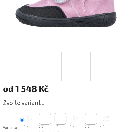
od
1 548 Kč
Měrná
Zvolte variantu
cena:
Varianta