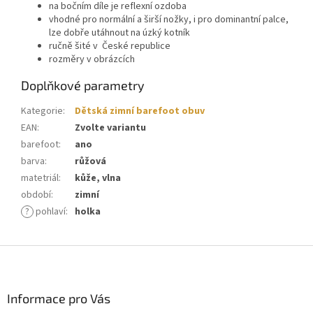
na bočním díle je reflexní ozdoba
vhodné pro normální a širší nožky, i pro dominantní palce,
lze dobře utáhnout na úzký kotník
ručně šité v České republice
rozměry v obrázcích
Doplňkové parametry
Kategorie
:
Dětská zimní barefoot obuv
EAN
:
Zvolte variantu
barefoot
:
ano
barva
:
růžová
matetriál
:
kůže, vlna
období
:
zimní
?
pohlaví
:
holka
Z
á
p
a
Informace pro Vás