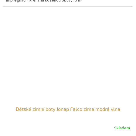
Impregnační krém na koženou obuv, 75 ml
Dětské zimní boty Jonap Falco zima modrá vlna
Skladem