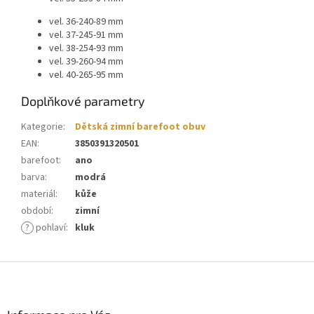
vel. 36-240-89 mm
vel. 37-245-91 mm
vel. 38-254-93 mm
vel. 39-260-94 mm
vel. 40-265-95 mm
Doplňkové parametry
Kategorie
:
Dětská zimní barefoot obuv
EAN
:
3850391320501
barefoot
:
ano
barva
:
modrá
materiál
:
kůže
období
:
zimní
?
pohlaví
:
kluk
Z
á
p