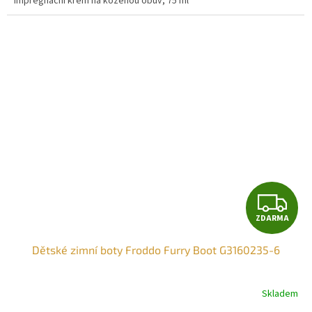
Impregnační krém na koženou obuv, 75 ml
Z
ZDARMA
D
Dětské zimní boty Froddo Furry Boot G3160235-6
A
R
Skladem