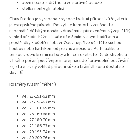
pevný opatek drží nohu ve správné poloze
stélka není vyjímatelná
Obuv Froddo je vyrobena z vysoce kvalitní přírodní kůže, která
je evropského původu. Poskytuje komfort, vzdušnost a
napomáhá dětským nohám zdravému a přirozenému vývoji. Stálý
vzhled přírodní kůže získáte ošetřením vlhkým hadříkem a
prostředky k ošetření obuvi. Obuv nejdříve očistěte suchou
houbou nebo hadříkem od prachu a nečistot. Po té aplikujte
tenkou vrstvu krému na boty a lehce rozetřete. Do deštivého a
vlhkého počasí používejte impregnaci. Její pravidelné používání
zajišťuje trvalý vzhled přírodní kůže a brání vlhkosti dostat se
dovnitř.
Rozměry (vlastní měření)
vel. 23-151-62 mm
vel. 24-156-63 mm
vel. 25-161-65 mm
vel. 26-169-68 mm
vel. 27-180-70 mm
vel. 28-186-73 mm
vel. 29-195-74 mm
vel. 30-200-76 mm