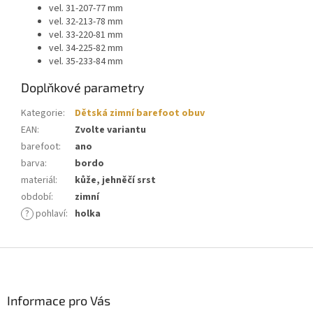
vel. 31-207-77 mm
vel. 32-213-78 mm
vel. 33-220-81 mm
vel. 34-225-82 mm
vel. 35-233-84 mm
Doplňkové parametry
Kategorie
:
Dětská zimní barefoot obuv
EAN
:
Zvolte variantu
barefoot
:
ano
barva
:
bordo
materiál
:
kůže, jehněčí srst
období
:
zimní
?
pohlaví
:
holka
Z
á
p
a
Informace pro Vás