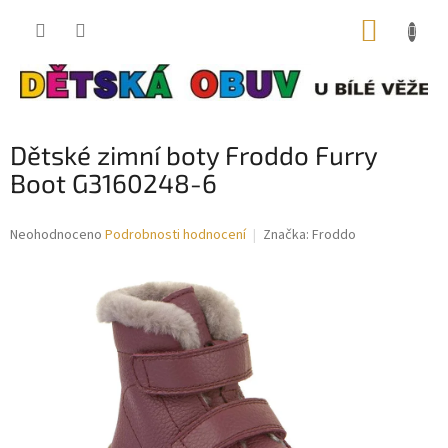
Přejít
NÁKUP
na
obsah
KOŠÍK
Dětské zimní boty Froddo Furry
Boot G3160248-6
Průměrné
Neohodnoceno
Podrobnosti hodnocení
Značka:
Froddo
hodnocení
produktu
je
0,0
z
5
hvězdiček.