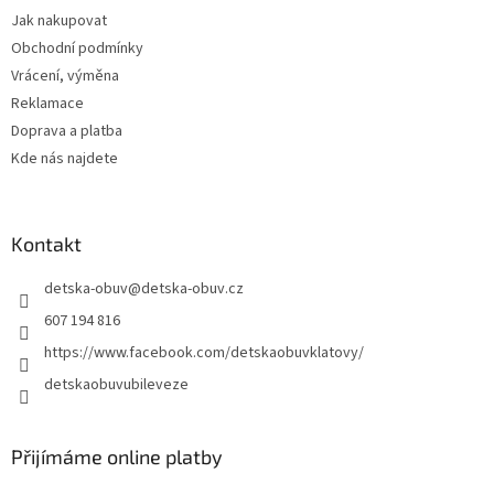
t
Jak nakupovat
í
Obchodní podmínky
Vrácení, výměna
Reklamace
Doprava a platba
Kde nás najdete
Kontakt
detska-obuv
@
detska-obuv.cz
607 194 816
https://www.facebook.com/detskaobuvklatovy/
detskaobuvubileveze
Přijímáme online platby