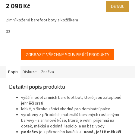
M
2 098 Kč
DETAIL
A
Zimní kožené barefoot boty s kožíškem
32
ZOBRAZIT VŠECHNY SOUVISEJÍCÍ PRODUKTY
Popis
Diskuze
Značka
Detailní popis produktu
vyšší model zimních barefoot bot, které jsou zateplené
jehněčí srstí
lehké, s širokou špicí vhodné pro dominatní palce
vyrobeny z přírodních materiálů barvených rostlinnými
barvivy - z anilinové kůže, která je velmi příjemná na
dotek, měkká a odolná, lepidlo je na bázi vody
podešev
je z přírodního kaučuku -
nová, ještě měkkčí