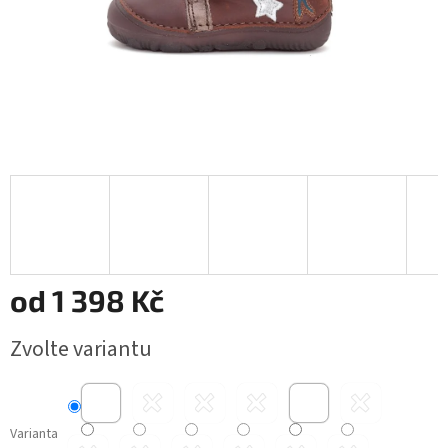
od
1 398 Kč
Měrná
Zvolte variantu
cena:
Varianta