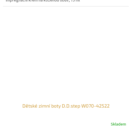
Impregnační krém na koženou obuv, 75 ml
Dětské zimní boty D.D.step W070-42522
Skladem