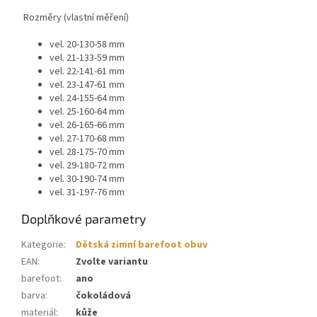
Rozměry (vlastní měření)
vel. 20-130-58 mm
vel. 21-133-59 mm
vel. 22-141-61 mm
vel. 23-147-61 mm
vel. 24-155-64 mm
vel. 25-160-64 mm
vel. 26-165-66 mm
vel. 27-170-68 mm
vel. 28-175-70 mm
vel. 29-180-72 mm
vel. 30-190-74 mm
vel. 31-197-76 mm
Doplňkové parametry
Kategorie
:
Dětská zimní barefoot obuv
EAN
:
Zvolte variantu
barefoot
:
ano
barva
:
čokoládová
materiál
:
kůže