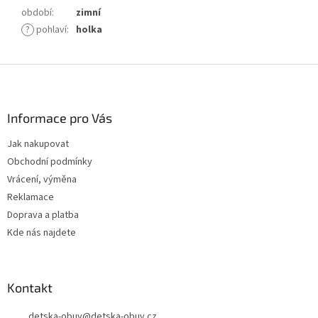
období
:
zimní
?
pohlaví
:
holka
Z
á
p
a
Informace pro Vás
t
Jak nakupovat
í
Obchodní podmínky
Vrácení, výměna
Reklamace
Doprava a platba
Kde nás najdete
Kontakt
detska-obuv
@
detska-obuv.cz