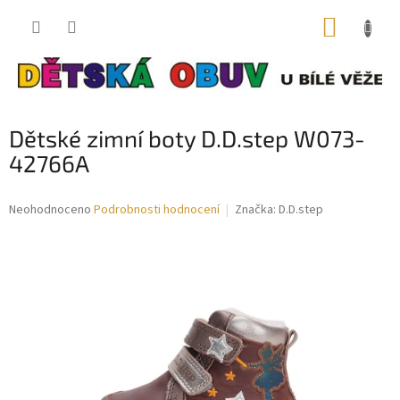
Přejít
NÁKUP
na
obsah
KOŠÍK
Dětské zimní boty D.D.step W073-
42766A
Průměrné
Neohodnoceno
Podrobnosti hodnocení
Značka:
D.D.step
hodnocení
produktu
je
0,0
z
5
hvězdiček.