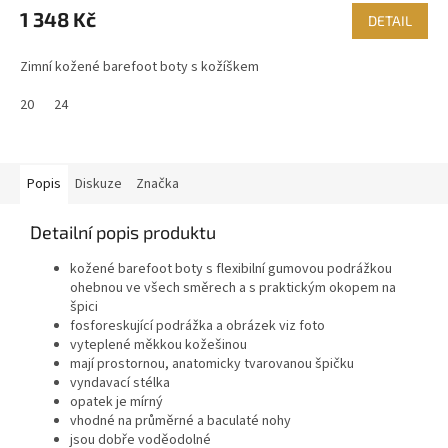
1 348 Kč
DETAIL
Zimní kožené barefoot boty s kožíškem
20
24
Popis
Diskuze
Značka
Detailní popis produktu
kožené barefoot boty s flexibilní gumovou podrážkou
ohebnou ve všech směrech a s praktickým okopem na
špici
fosforeskující podrážka a obrázek viz foto
vyteplené měkkou kožešinou
mají prostornou, anatomicky tvarovanou špičku
vyndavací stélka
opatek je mírný
vhodné na průměrné a baculaté nohy
jsou dobře voděodolné