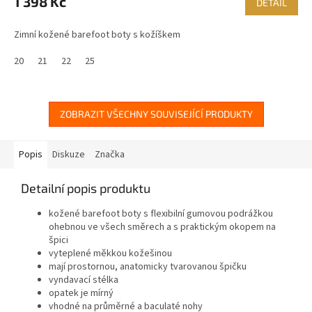
1 398 Kč
DETAIL
Zimní kožené barefoot boty s kožíškem
20
21
22
25
ZOBRAZIT VŠECHNY SOUVISEJÍCÍ PRODUKTY
Popis
Diskuze
Značka
Detailní popis produktu
kožené barefoot boty s flexibilní gumovou podrážkou
ohebnou ve všech směrech a s praktickým okopem na
špici
vyteplené měkkou kožešinou
mají prostornou, anatomicky tvarovanou špičku
vyndavací stélka
opatek je mírný
vhodné na průměrné a baculaté nohy