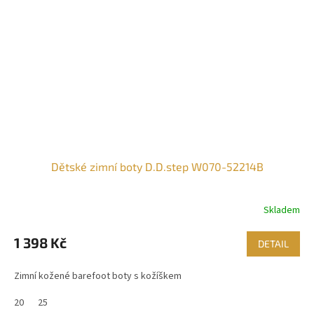
Dětské zimní boty D.D.step W070-52214B
Skladem
1 398 Kč
DETAIL
Zimní kožené barefoot boty s kožíškem
20
25