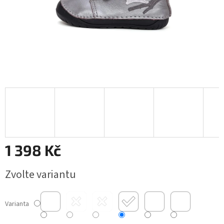
1 398 Kč
Měrná
Zvolte variantu
cena:
Varianta