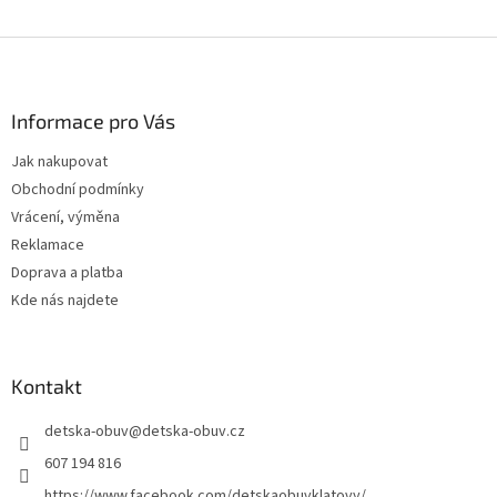
Z
á
p
a
Informace pro Vás
t
Jak nakupovat
í
Obchodní podmínky
Vrácení, výměna
Reklamace
Doprava a platba
Kde nás najdete
Kontakt
detska-obuv
@
detska-obuv.cz
607 194 816
https://www.facebook.com/detskaobuvklatovy/