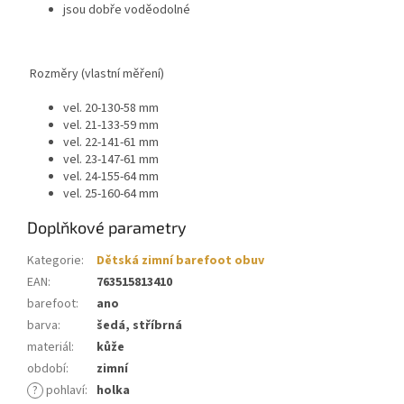
jsou dobře voděodolné
Rozměry (vlastní měření)
vel. 20-130-58 mm
vel. 21-133-59 mm
vel. 22-141-61 mm
vel. 23-147-61 mm
vel. 24-155-64 mm
vel. 25-160-64 mm
Doplňkové parametry
Kategorie
:
Dětská zimní barefoot obuv
EAN
:
763515813410
barefoot
:
ano
barva
:
šedá, stříbrná
materiál
:
kůže
období
:
zimní
?
pohlaví
:
holka