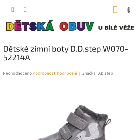
Přejít
NÁKUP
na
obsah
KOŠÍK
Dětské zimní boty D.D.step W070-
52214A
Průměrné
Neohodnoceno
Podrobnosti hodnocení
Značka:
D.D.step
hodnocení
produktu
je
0,0
z
5
hvězdiček.