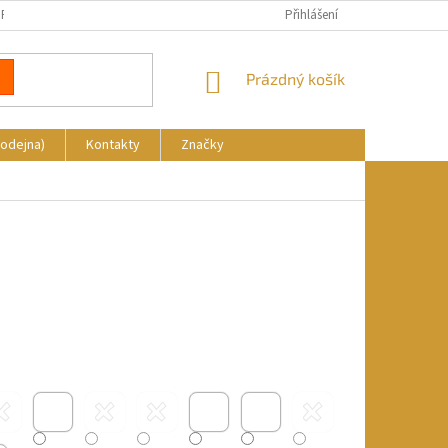
REKLAMACE
DOPRAVA A PLATBA
KDE NÁS NAJDETE
Přihlášení
NÁKUPNÍ
Prázdný košík
KOŠÍK
rodejna)
Kontakty
Značky