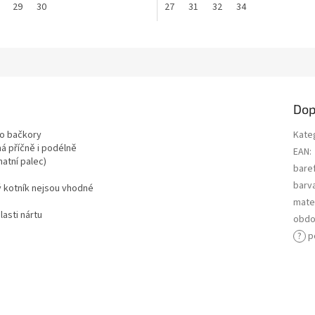
29
30
27
31
32
34
Dop
ako bačkory
Kate
á příčně i podélně
EAN
:
atní palec)
bare
barv
ý kotník nejsou vhodné
mater
lasti nártu
obdo
?
p