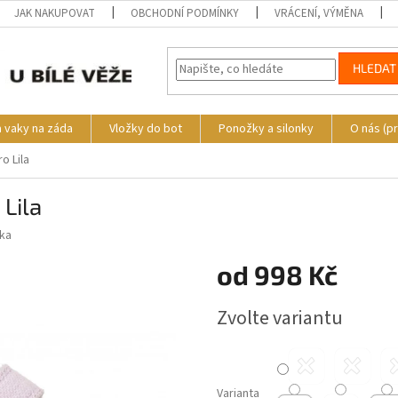
JAK NAKUPOVAT
OBCHODNÍ PODMÍNKY
VRÁCENÍ, VÝMĚNA
HLEDAT
a vaky na záda
Vložky do bot
Ponožky a silonky
O nás (p
o Lila
 Lila
ika
od
998 Kč
Měrná
Zvolte variantu
cena:
Varianta