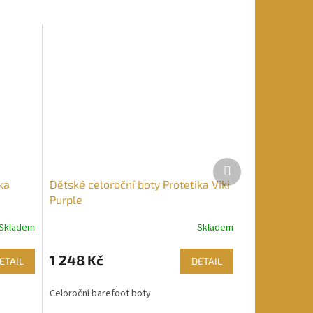
Další
produkt
ka
Dětské celoroční boty Protetika Viki
Purple
Skladem
Skladem
1 248 Kč
ETAIL
DETAIL
Celoroční barefoot boty