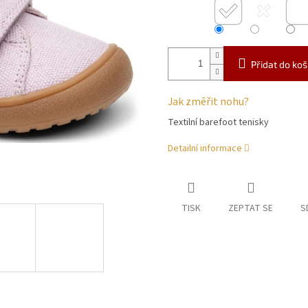
Přidat do koš
Jak změřit nohu?
Textilní barefoot tenisky
Detailní informace
TISK
ZEPTAT SE
S