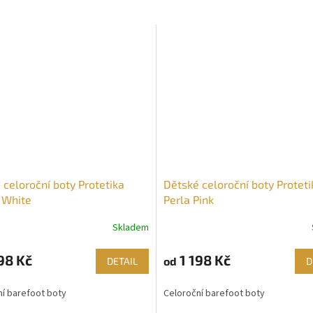
 celoroční boty Protetika
Dětské celoroční boty Proteti
 White
Perla Pink
Skladem
98 Kč
1 198 Kč
od
DETAIL
D
í barefoot boty
Celoroční barefoot boty