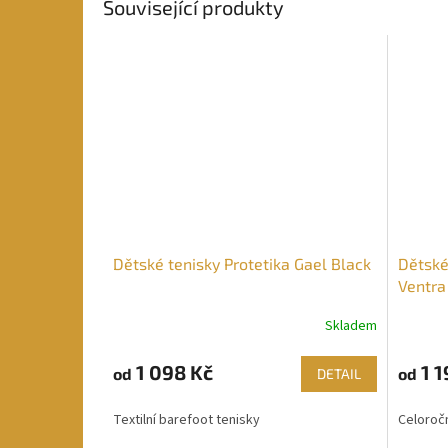
Související produkty
Dětské tenisky Protetika Gael Black
Dětské
Ventra
Skladem
1 098 Kč
1 1
od
od
DETAIL
Textilní barefoot tenisky
Celoročn