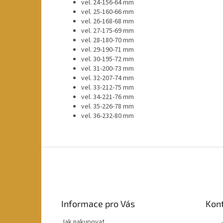
vel. 24-156-64 mm
vel. 25-160-66 mm
vel. 26-168-68 mm
vel. 27-175-69 mm
vel. 28-180-70 mm
vel. 29-190-71 mm
vel. 30-195-72 mm
vel. 31-200-73 mm
vel. 32-207-74 mm
vel. 33-212-75 mm
vel. 34-221-76 mm
vel. 35-226-78 mm
vel. 36-232-80 mm
Z
á
p
a
t
Informace pro Vás
Kon
í
Jak nakupovat