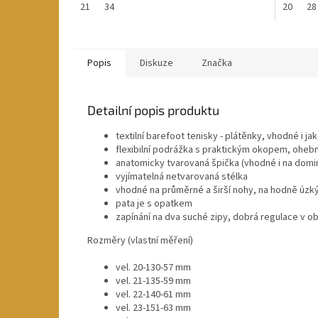
21
34
20
28
Popis
Diskuze
Značka
Detailní popis produktu
textilní barefoot tenisky - plátěnky, vhodné i j
flexibilní podrážka s praktickým okopem, ohebn
anatomicky tvarovaná špička (vhodné i na domin
vyjímatelná netvarovaná stélka
vhodné na průměrné a širší nohy, na hodně úzk
pata je s opatkem
zapínání na dva suché zipy, dobrá regulace v ob
Rozměry (vlastní měření)
vel. 20-130-57 mm
vel. 21-135-59 mm
vel. 22-140-61 mm
vel. 23-151-63 mm