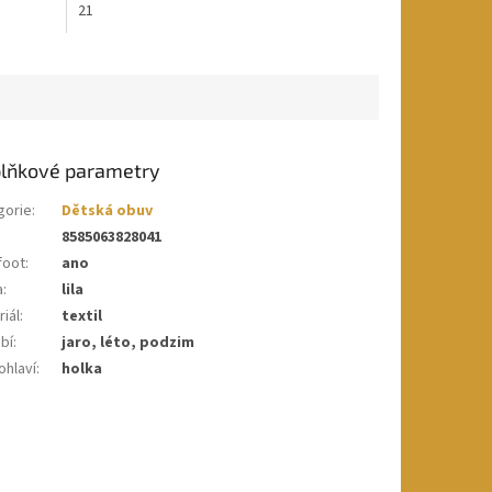
21
lňkové parametry
gorie
:
Dětská obuv
8585063828041
foot
:
ano
a
:
lila
iál
:
textil
bí
:
jaro, léto, podzim
ohlaví
:
holka