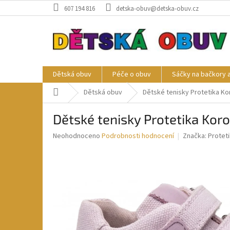
Přejít
607 194 816
detska-obuv@detska-obuv.cz
na
obsah
Dětská obuv
Péče o obuv
Sáčky na bačkory 
Domů
Dětská obuv
Dětské tenisky Protetika Kor
Dětské tenisky Protetika Koro
Průměrné
Neohodnoceno
Podrobnosti hodnocení
Značka:
Protet
hodnocení
produktu
je
0,0
z
5
hvězdiček.