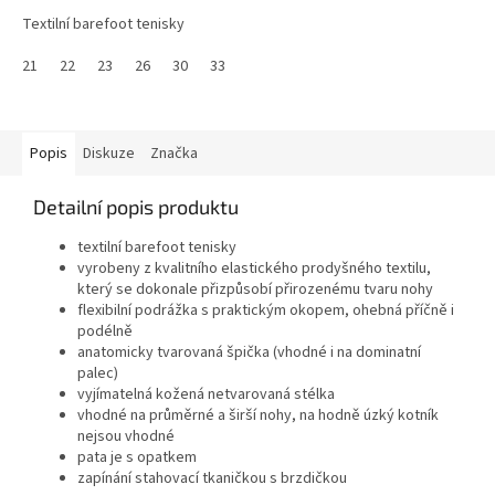
Textilní barefoot tenisky
21
22
23
26
30
33
Popis
Diskuze
Značka
Detailní popis produktu
textilní barefoot tenisky
vyrobeny z kvalitního elastického prodyšného textilu,
který se dokonale přizpůsobí přirozenému tvaru nohy
flexibilní podrážka s praktickým okopem, ohebná příčně i
podélně
anatomicky tvarovaná špička (vhodné i na dominatní
palec)
vyjímatelná kožená netvarovaná stélka
vhodné na průměrné a širší nohy, na hodně úzký kotník
nejsou vhodné
pata je s opatkem
zapínání stahovací tkaničkou s brzdičkou