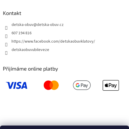
Kontakt
detska-obuv
@
detska-obuv.cz
607 194 816
https://www.facebook.com/detskaobuvklatovy/
detskaobuvubileveze
Přijímáme online platby