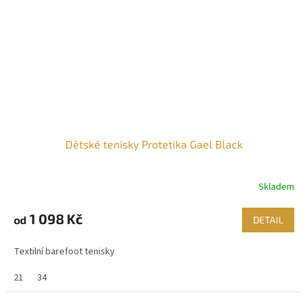
Dětské tenisky Protetika Gael Black
Skladem
1 098 Kč
od
DETAIL
Textilní barefoot tenisky
21
34