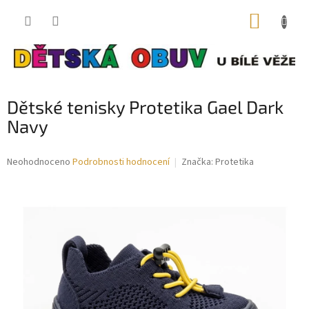
Přejít
NÁKUP
na
obsah
KOŠÍK
Dětské tenisky Protetika Gael Dark
Navy
Průměrné
Neohodnoceno
Podrobnosti hodnocení
Značka:
Protetika
hodnocení
produktu
je
0,0
z
5
hvězdiček.