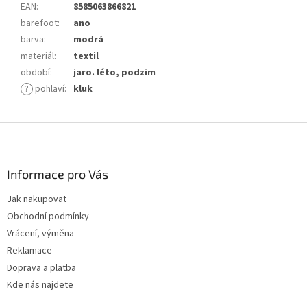
EAN
:
8585063866821
barefoot
:
ano
barva
:
modrá
materiál
:
textil
období
:
jaro. léto, podzim
?
pohlaví
:
kluk
Z
á
p
a
Informace pro Vás
t
Jak nakupovat
í
Obchodní podmínky
Vrácení, výměna
Reklamace
Doprava a platba
Kde nás najdete