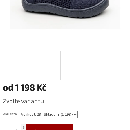
od
1 198 Kč
Měrná
Zvolte variantu
cena:
Varianta