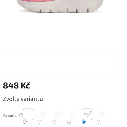
848 Kč
Měrná
Zvolte variantu
cena:
Varianta