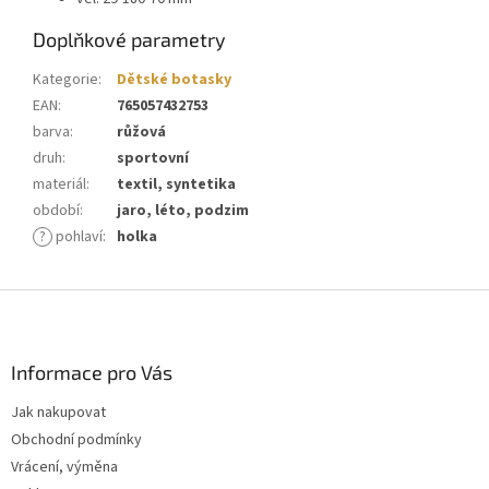
Doplňkové parametry
Kategorie
:
Dětské botasky
EAN
:
765057432753
barva
:
růžová
druh
:
sportovní
materiál
:
textil, syntetika
období
:
jaro, léto, podzim
?
pohlaví
:
holka
Z
á
p
a
Informace pro Vás
t
Jak nakupovat
í
Obchodní podmínky
Vrácení, výměna