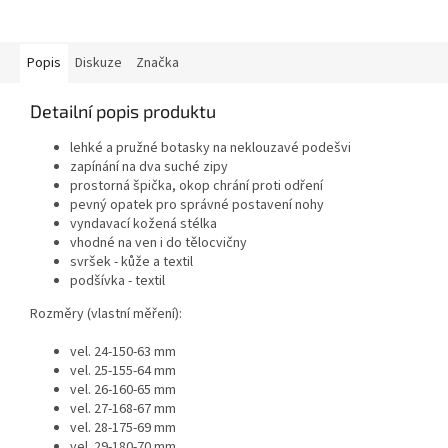
Popis
Diskuze
Značka
Detailní popis produktu
lehké a pružné botasky na neklouzavé podešvi
zapínání na dva suché zipy
prostorná špička, okop chrání proti odření
pevný opatek pro správné postavení nohy
vyndavací kožená stélka
vhodné na ven i do tělocvičny
svršek - kůže a textil
podšívka - textil
Rozměry (vlastní měření):
vel. 24-150-63 mm
vel. 25-155-64 mm
vel. 26-160-65 mm
vel. 27-168-67 mm
vel. 28-175-69 mm
vel. 29-180-70 mm