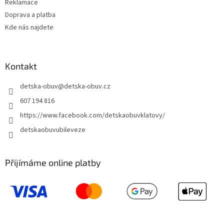
Reklamace
Doprava a platba
Kde nás najdete
Kontakt
detska-obuv
@
detska-obuv.cz
607 194 816
https://www.facebook.com/detskaobuvklatovy/
detskaobuvubileveze
Přijímáme online platby