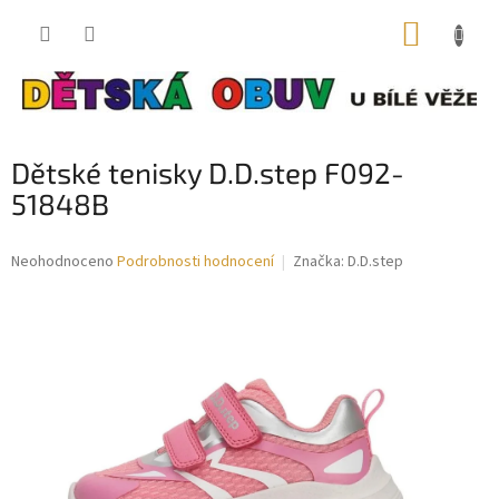
Přejít
NÁKUP
na
obsah
KOŠÍK
Dětské tenisky D.D.step F092-
51848B
Průměrné
Neohodnoceno
Podrobnosti hodnocení
Značka:
D.D.step
hodnocení
produktu
je
0,0
z
5
hvězdiček.