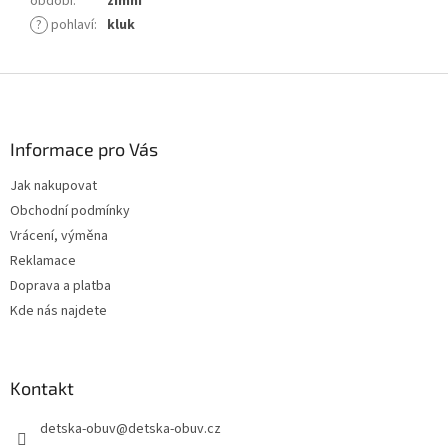
období
:
zimní
?
pohlaví
:
kluk
Z
á
p
a
Informace pro Vás
t
Jak nakupovat
í
Obchodní podmínky
Vrácení, výměna
Reklamace
Doprava a platba
Kde nás najdete
Kontakt
detska-obuv
@
detska-obuv.cz