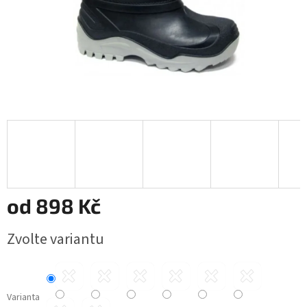
od
898 Kč
Měrná
Zvolte variantu
cena:
Varianta