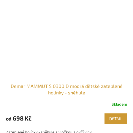
Demar MAMMUT S 0300 D modrá dětské zateplené
holínky - sněhule
Skladem
Průměrné
hodnocení
produktu
698 Kč
od
DETAIL
je
3,7
Zateplené holínky - sněhule s vložkou z ovčí vlny