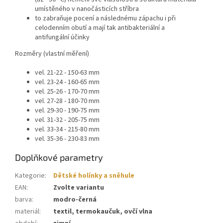
umístěného v nanočásticích stříbra
to zabraňuje pocení a následnému zápachu i při
celodenním obutí a mají tak antibakteriální a
antifungální účinky
Rozměry (vlastní měření)
vel. 21-22 - 150-63 mm
vel. 23-24 - 160-65 mm
vel. 25-26 - 170-70 mm
vel. 27-28 - 180-70 mm
vel. 29-30 - 190-75 mm
vel. 31-32 - 205-75 mm
vel. 33-34 - 215-80 mm
vel. 35-36 - 230-83 mm
Doplňkové parametry
Kategorie
:
Dětské holínky a sněhule
EAN
:
Zvolte variantu
barva
:
modro-černá
materiál
:
textil, termokaučuk, ovčí vlna