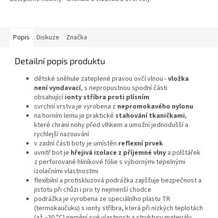
z
5
hvězdiček.
Popis
Diskuze
Značka
Detailní popis produktu
dětské sněhule zateplené pravou ovčí vlnou -
vložka
není vyndavací
, s nepropustnou spodní části
obsahující
ionty stříbra proti plísním
svrchní vrstva je vyrobena z
nepromokavého nylonu
na horním lemu je praktické
stahování tkaničkami
,
které chrání nohy před vlhkem a umožní jednodušší a
rychlejší nazouvání
v zadní části boty je umístěn
reflexní prvek
uvnitř bot je
hřejivá izolace z příjemné vlny
a polštářek
z perforované hliníkové fólie s výbornými tepelnými
izolačními vlastnostmi
flexibilní a protiskluzová podrážka zajišťuje
bezpečnost a
jistotu při chůzi i pro ty nejmenší chodce
podrážka je vyrobena ze speciálního plastu TR
(termokaučuku) s ionty stříbra, která při nízkých teplotách
(až –30 °C) nemění své vlastnosti a strukturu materiálu