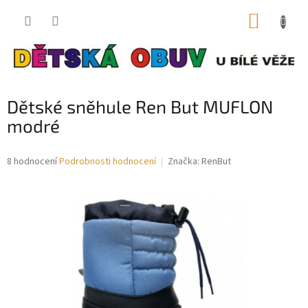
Přejít
NÁKUP
na
obsah
KOŠÍK
Dětské sněhule Ren But MUFLON
modré
Průměrné
8 hodnocení
Podrobnosti hodnocení
Značka:
RenBut
hodnocení
produktu
je
3,5
z
5
hvězdiček.