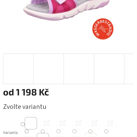
od
1 198 Kč
Měrná
Zvolte variantu
cena:
Varianta