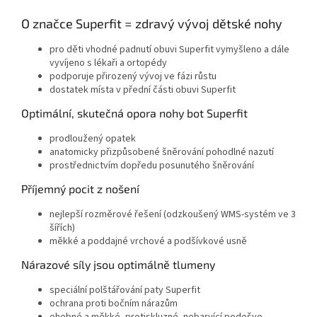
O značce Superfit = zdravý vývoj dětské nohy
pro děti vhodné padnutí obuvi Superfit vymyšleno a dále
vyvíjeno s lékaři a ortopédy
podporuje přirozený vývoj ve fázi růstu
dostatek místa v přední části obuvi Superfit
Optimální, skutečná opora nohy bot Superfit
prodloužený opatek
anatomicky přizpůsobené šněrování pohodlné nazutí
prostřednictvím dopředu posunutého šněrování
Příjemný pocit z nošení
nejlepší rozměrové řešení (odzkoušený WMS-systém ve 3
šířích)
měkké a poddajné vrchové a podšívkové usně
Nárazové síly jsou optimálně tlumeny
speciální polštářování paty Superfit
ochrana proti bočním nárazům