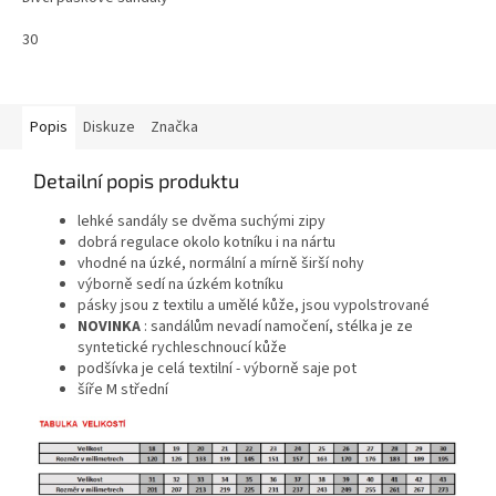
30
Popis
Diskuze
Značka
Detailní popis produktu
lehké sandály se dvěma suchými zipy
dobrá regulace okolo kotníku i na nártu
vhodné na úzké, normální a mírně širší nohy
výborně sedí na úzkém kotníku
pásky jsou z textilu a umělé kůže, jsou vypolstrované
NOVINKA
: sandálům nevadí namočení, stélka je ze
syntetické rychleschnoucí kůže
podšívka je celá textilní - výborně saje pot
šíře M střední