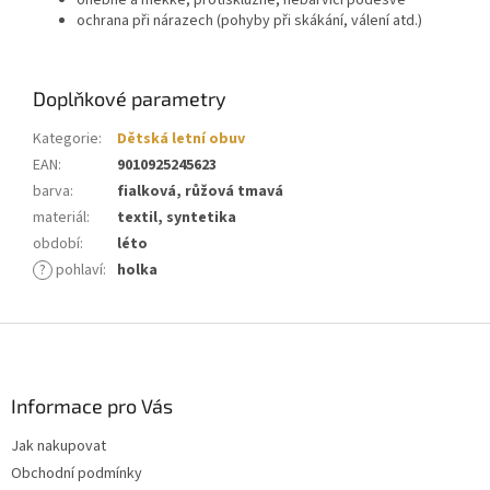
ohebné a měkké, protiskluzné, nebarvící podešve
ochrana při nárazech (pohyby při skákání, válení atd.)
Doplňkové parametry
Kategorie
:
Dětská letní obuv
EAN
:
9010925245623
barva
:
fialková, růžová tmavá
materiál
:
textil, syntetika
období
:
léto
?
pohlaví
:
holka
Z
á
p
a
Informace pro Vás
t
Jak nakupovat
í
Obchodní podmínky