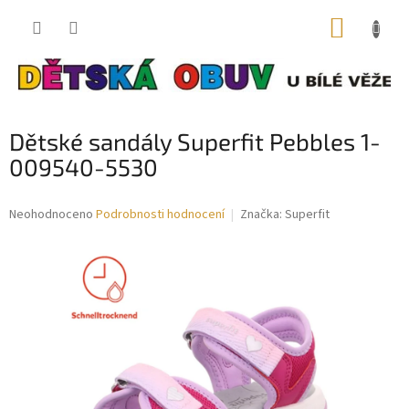
Přejít
NÁKUP
na
obsah
KOŠÍK
Dětské sandály Superfit Pebbles 1-
009540-5530
Průměrné
Neohodnoceno
Podrobnosti hodnocení
Značka:
Superfit
hodnocení
produktu
je
0,0
z
5
hvězdiček.