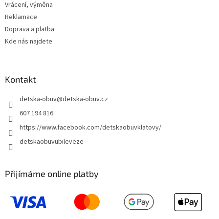
Vrácení, výměna
Reklamace
Doprava a platba
Kde nás najdete
Kontakt
detska-obuv
@
detska-obuv.cz
607 194 816
https://www.facebook.com/detskaobuvklatovy/
detskaobuvubileveze
Přijímáme online platby