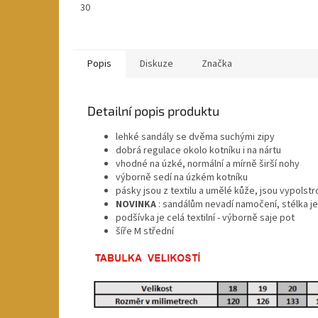
30
Popis
Diskuze
Značka
Detailní popis produktu
lehké sandály se dvěma suchými zipy
dobrá regulace okolo kotníku i na nártu
vhodné na úzké, normální a mírně širší nohy
výborně sedí na úzkém kotníku
pásky jsou z textilu a umělé kůže, jsou vypolst
NOVINKA
: sandálům nevadí namočení, stélka j
podšívka je celá textilní - výborně saje pot
šíře M střední