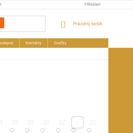
REKLAMACE
DOPRAVA A PLATBA
KDE NÁS NAJDETE
Přihlášení
NÁKUPNÍ
Prázdný košík
KOŠÍK
rodejna)
Kontakty
Značky