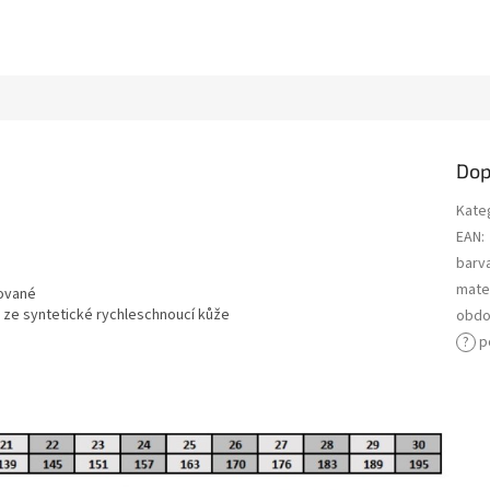
Dop
Kate
EAN
:
barv
mater
rované
e ze syntetické rychleschnoucí kůže
obdo
?
p