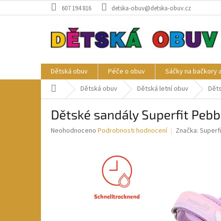
Přejít
607 194 816
detska-obuv@detska-obuv.cz
na
obsah
Dětská obuv
Péče o obuv
Sáčky na bačkory 
Domů
Dětská obuv
Dětská letní obuv
Děts
Dětské sandály Superfit Peb
Průměrné
Neohodnoceno
Podrobnosti hodnocení
Značka:
Superfi
hodnocení
produktu
je
0,0
z
5
hvězdiček.