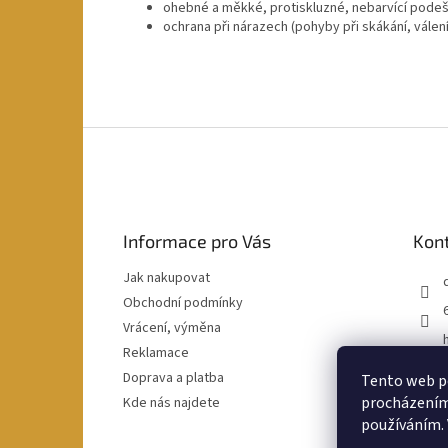
ohebné a měkké, protiskluzné, nebarvící pode
ochrana při nárazech (pohyby při skákání, válení
Z
á
p
a
t
Informace pro Vás
Kon
í
Jak nakupovat
Obchodní podmínky
Vrácení, výměna
Reklamace
Doprava a platba
Tento web po
procházením 
Kde nás najdete
používáním. 