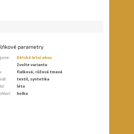
lňkové parametry
gorie
:
Dětská letní obuv
Zvolte variantu
a
:
fialková, růžová tmavá
iál
:
textil, syntetika
bí
:
léto
ohlaví
:
holka