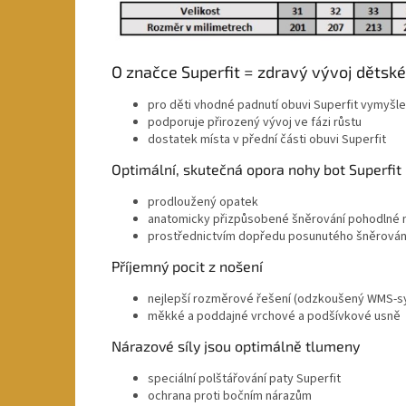
O značce Superfit = zdravý vývoj dětsk
pro děti vhodné padnutí obuvi Superfit vymyšlen
podporuje přirozený vývoj ve fázi růstu
dostatek místa v přední části obuvi Superfit
Optimální, skutečná opora nohy bot Superfit
prodloužený opatek
anatomicky přizpůsobené šněrování pohodlné n
prostřednictvím dopředu posunutého šněrován
Příjemný pocit z nošení
nejlepší rozměrové řešení (odzkoušený WMS-sy
měkké a poddajné vrchové a podšívkové usně
Nárazové síly jsou optimálně tlumeny
speciální polštářování paty Superfit
ochrana proti bočním nárazům