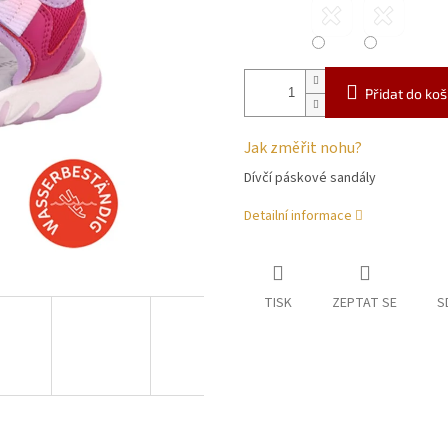
Přidat do koš
Jak změřit nohu?
Dívčí páskové sandály
Detailní informace
TISK
ZEPTAT SE
S