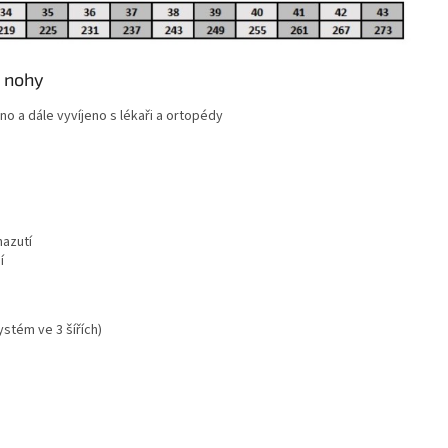
é nohy
o a dále vyvíjeno s lékaři a ortopédy
azutí
í
stém ve 3 šířích)