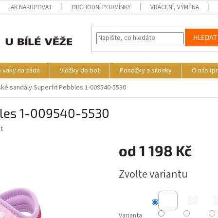
JAK NAKUPOVAT
OBCHODNÍ PODMÍNKY
VRÁCENÍ, VÝMĚNA
HLEDAT
a vaky na záda
Vložky do bot
Ponožky a silonky
O nás (p
ké sandály Superfit Pebbles 1-009540-5530
bles 1-009540-5530
t
od
1 198 Kč
Měrná
Zvolte variantu
cena:
Varianta