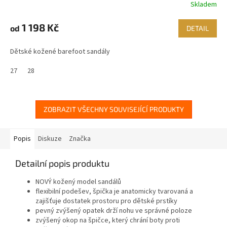
Skladem
1 198 Kč
od
DETAIL
Dětské kožené barefoot sandály
27
28
ZOBRAZIT VŠECHNY SOUVISEJÍCÍ PRODUKTY
Popis
Diskuze
Značka
Detailní popis produktu
NOVÝ kožený model sandálů
flexibilní podešev, špička je anatomicky tvarovaná a
zajišťuje dostatek prostoru pro dětské prstíky
pevný zvýšený opatek drží nohu ve správné poloze
zvýšený okop na špičce, který chrání boty proti