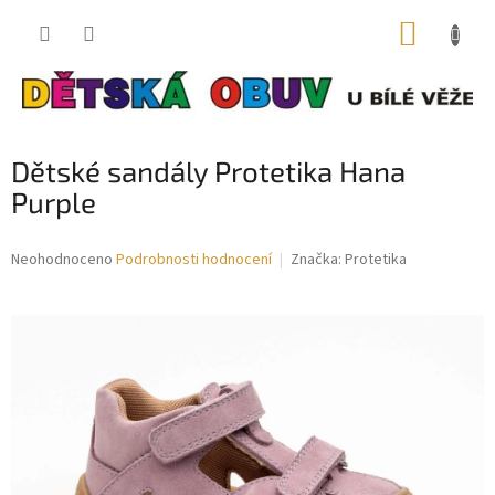
Přejít
NÁKUP
na
obsah
KOŠÍK
Dětské sandály Protetika Hana
Purple
Průměrné
Neohodnoceno
Podrobnosti hodnocení
Značka:
Protetika
hodnocení
produktu
je
0,0
z
5
hvězdiček.