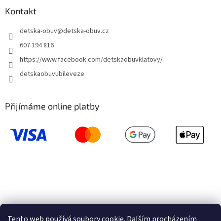
Kontakt
detska-obuv
@
detska-obuv.cz
607 194 816
https://www.facebook.com/detskaobuvklatovy/
detskaobuvubileveze
Přijímáme online platby
Tento web používá soubory cookie. Dalším procházením