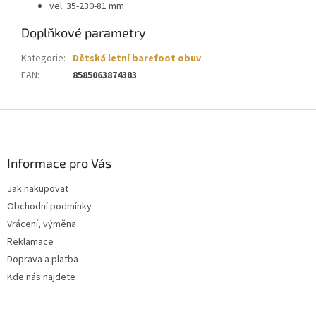
vel. 35-230-81 mm
Doplňkové parametry
Kategorie
:
Dětská letní barefoot obuv
EAN
:
8585063874383
Z
á
p
a
Informace pro Vás
t
Jak nakupovat
í
Obchodní podmínky
Vrácení, výměna
Reklamace
Doprava a platba
Kde nás najdete