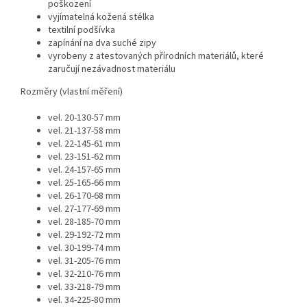
poškození
vyjímatelná kožená stélka
textilní podšívka
zapínání na dva suché zipy
vyrobeny z atestovaných přírodních materiálů, které
zaručují nezávadnost materiálu
Rozměry (vlastní měření)
vel. 20-130-57 mm
vel. 21-137-58 mm
vel. 22-145-61 mm
vel. 23-151-62 mm
vel. 24-157-65 mm
vel. 25-165-66 mm
vel. 26-170-68 mm
vel. 27-177-69 mm
vel. 28-185-70 mm
vel. 29-192-72 mm
vel. 30-199-74 mm
vel. 31-205-76 mm
vel. 32-210-76 mm
vel. 33-218-79 mm
vel. 34-225-80 mm