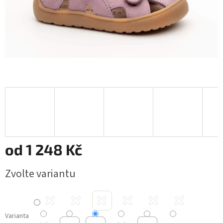
od
1 248 Kč
Měrná
Zvolte variantu
cena:
Varianta