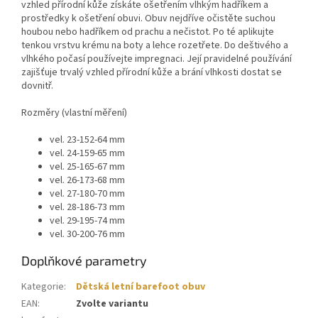
vzhled přírodní kůže získáte ošetřením vlhkým hadříkem a
prostředky k ošetření obuvi. Obuv nejdříve očistěte suchou
houbou nebo hadříkem od prachu a nečistot. Po té aplikujte
tenkou vrstvu krému na boty a lehce rozetřete. Do deštivého a
vlhkého počasí používejte impregnaci. Její pravidelné používání
zajišťuje trvalý vzhled přírodní kůže a brání vlhkosti dostat se
dovnitř.
Rozměry (vlastní měření)
vel. 23-152-64 mm
vel. 24-159-65 mm
vel. 25-165-67 mm
vel. 26-173-68 mm
vel. 27-180-70 mm
vel. 28-186-73 mm
vel. 29-195-74 mm
vel. 30-200-76 mm
Doplňkové parametry
Kategorie
:
Dětská letní barefoot obuv
EAN
:
Zvolte variantu