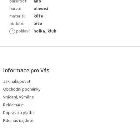
barefoot
:
ano
barva
:
olivová
materiál
:
kůže
období
:
léto
?
pohlaví
:
holka, kluk
Z
á
p
a
Informace pro Vás
t
Jak nakupovat
í
Obchodní podmínky
Vrácení, výměna
Reklamace
Doprava a platba
Kde nás najdete