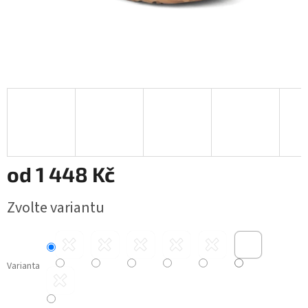
od
1 448 Kč
Měrná
Zvolte variantu
cena:
Varianta