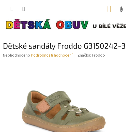
Přejít
NÁKUP
na
obsah
KOŠÍK
Dětské sandály Froddo G3150242-3
Průměrné
Neohodnoceno
Podrobnosti hodnocení
Značka:
Froddo
hodnocení
produktu
je
0,0
z
5
hvězdiček.