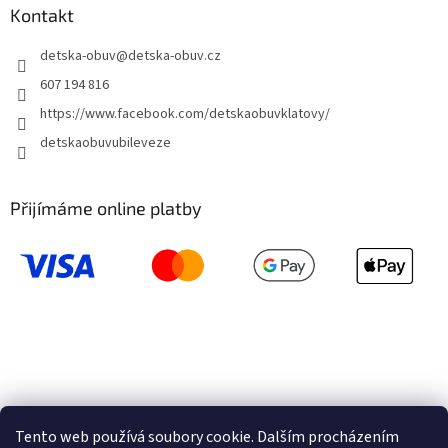
Kontakt
detska-obuv
@
detska-obuv.cz
607 194 816
https://www.facebook.com/detskaobuvklatovy/
detskaobuvubileveze
Přijímáme online platby
Tento web používá soubory cookie. Dalším procházením