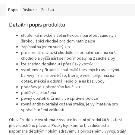
Popis
Diskuze
Značka
Detailní popis produktu
ultralehké měkké a velmi flexibilní barefoot sandály s
širokou špicí vhodné pro dominatní palce
zapínání na jeden suchý zip
pro normální až užší chodidlo a normální nárt - na širší
chodidlo a vyšší nárt se hodí modely na 2 suché zipy
lze snadno dotáhnout i přes úzký kotník
vyrobeny z přírodních materiálů barvených rostlinnými
barvivy - z anilinové kůže, která je velmi příjemná na
dotek, měkká a odolná, lepidlo je na bázi vody
podešev je z přírodního kaučuku
podšívka je kožená
pevný opatek drží nohu ve správné poloze
rovná antibakteriální kožená stélka, je vyjímatelná pro
správné určení velikosti
Obuv Froddo je vyrobena z vysoce kvalitní přírodní kůže, která
je evropského původu. Poskytuje komfort, vzdušnost a
napomáhá dětským nohám zdravému a přirozenému vývoji. Stálý