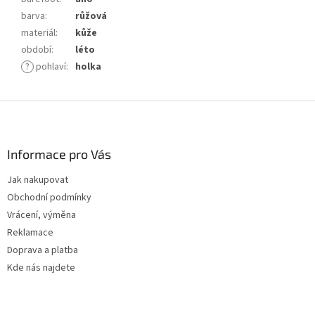
barva
:
růžová
materiál
:
kůže
období
:
léto
?
pohlaví
:
holka
Z
á
p
a
Informace pro Vás
t
Jak nakupovat
í
Obchodní podmínky
Vrácení, výměna
Reklamace
Doprava a platba
Kde nás najdete