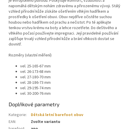
je evropského původu. Poskytuje komfort, vzdušnost a
napomáhá dětským nohám zdravému a přirozenému vývoji. Stálý
vzhled přírodní kůže získáte ošetřením vlhkým hadříkem a
prostředky k ošetření obuvi. Obuv nejdříve očistěte suchou
houbou nebo hadříkem od prachu a nečistot. Po té aplikujte
tenkou vrstvu krému na boty a lehce rozetřete. Do deštivého a
vlhkého počasí používejte impregnaci. Její pravidelné používání
zajišťuje trvalý vzhled přírodní kůže a brání vlhkosti dostat se
dovnitř.
Rozměry (vlastní měření)
vel. 25-165-67 mm
vel. 26-173-68 mm
vel. 27-180-70 mm
vel. 28-186-73 mm
vel. 29-195-74 mm
vel. 30-200-76 mm
Doplňkové parametry
Kategorie
:
Dětská letní barefoot obuv
EAN
:
Zvolte variantu
barefoot
:
ano