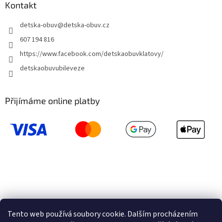
Kontakt
detska-obuv
@
detska-obuv.cz
607 194 816
https://www.facebook.com/detskaobuvklatovy/
detskaobuvubileveze
Přijímáme online platby
Tento web používá soubory cookie. Dalším procházením