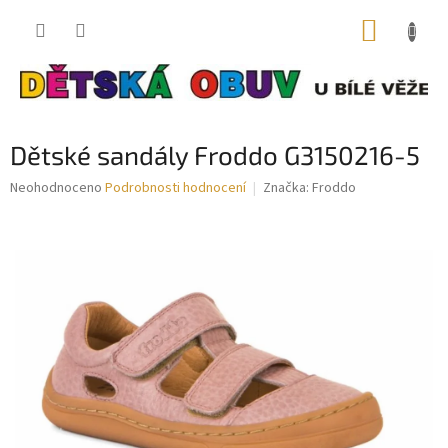
Přejít
NÁKUP
na
obsah
KOŠÍK
Dětské sandály Froddo G3150216-5
Průměrné
Neohodnoceno
Podrobnosti hodnocení
Značka:
Froddo
hodnocení
produktu
je
0,0
z
5
hvězdiček.