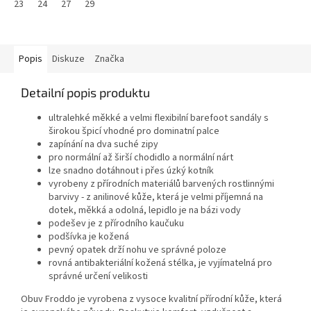
23
24
27
29
Popis
Diskuze
Značka
Detailní popis produktu
ultralehké měkké a velmi flexibilní barefoot sandály s
širokou špicí vhodné pro dominatní palce
zapínání na dva suché zipy
pro normální až širší chodidlo a normální nárt
lze snadno dotáhnout i přes úzký kotník
vyrobeny z přírodních materiálů barvených rostlinnými
barvivy - z anilinové kůže, která je velmi příjemná na
dotek, měkká a odolná, lepidlo je na bázi vody
podešev je z přírodního kaučuku
podšívka je kožená
pevný opatek drží nohu ve správné poloze
rovná antibakteriální kožená stélka, je vyjímatelná pro
správné určení velikosti
Obuv Froddo je vyrobena z vysoce kvalitní přírodní kůže, která