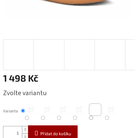
1 498 Kč
Měrná
Zvolte variantu
cena:
Varianta
Přidat do košíku