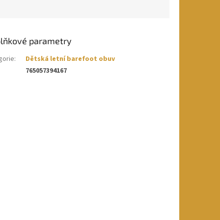
lňkové parametry
gorie
:
Dětská letní barefoot obuv
765057394167