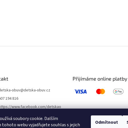
takt
Přijímáme online platby
detska-obuv
@
detska-obuv.cz
607 194 816
https://www.facebook.com/detskao
buvklatovy/
užívá soubory cookie. Dalším
detskaobuvubileveze
Odmítnout
tohoto webu vyjadřujete souhlas s jejich