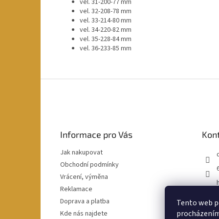
vel. 31-200-77 mm
vel. 32-208-78 mm
vel. 33-214-80 mm
vel. 34-220-82 mm
vel. 35-228-84 mm
vel. 36-233-85 mm
Z
á
p
a
t
Informace pro Vás
Kon
í
Jak nakupovat
Obchodní podmínky
Vrácení, výměna
Reklamace
Doprava a platba
Tento web po
procházením 
Kde nás najdete