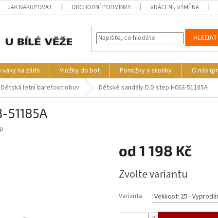
JAK NAKUPOVAT
OBCHODNÍ PODMÍNKY
VRÁCENÍ, VÝMĚNA
HLEDAT
a vaky na záda
Vložky do bot
Ponožky a silonky
O nás (p
Dětská letní barefoot obuv
Dětské sandály D.D.step H063-51185A
3-51185A
ep
od
1 198 Kč
Měrná
Zvolte variantu
cena:
Varianta