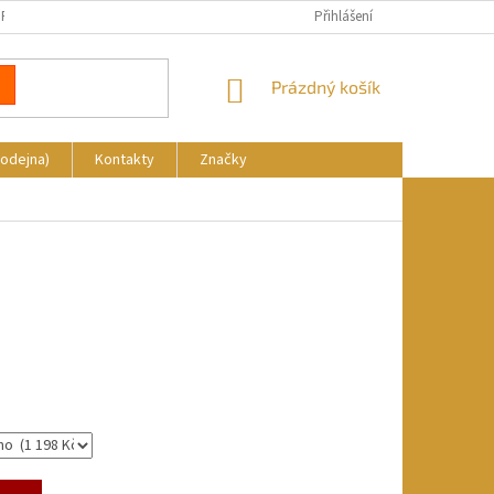
REKLAMACE
DOPRAVA A PLATBA
KDE NÁS NAJDETE
Přihlášení
NÁKUPNÍ
Prázdný košík
KOŠÍK
rodejna)
Kontakty
Značky