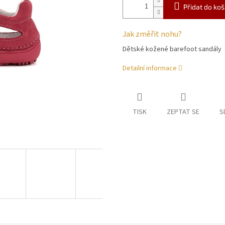
Přidat do koš
Jak změřit nohu?
Dětské kožené barefoot sandály
Detailní informace
TISK
ZEPTAT SE
S