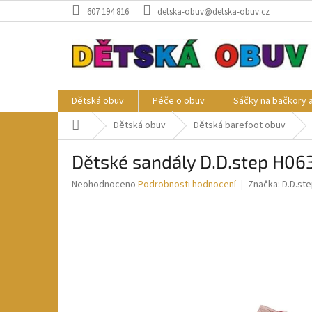
Přejít
607 194 816
detska-obuv@detska-obuv.cz
na
obsah
Dětská obuv
Péče o obuv
Sáčky na bačkory 
Domů
Dětská obuv
Dětská barefoot obuv
Dětské sandály D.D.step H06
Průměrné
Neohodnoceno
Podrobnosti hodnocení
Značka:
D.D.st
hodnocení
produktu
je
0,0
z
5
hvězdiček.