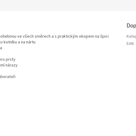
Dop
u ohebnou ve všech směrech a s praktickým okopem na špici
Kate
o kotníku a na nártu
EAN
:
ba
pro prsty
umí nárazy
aboratoři