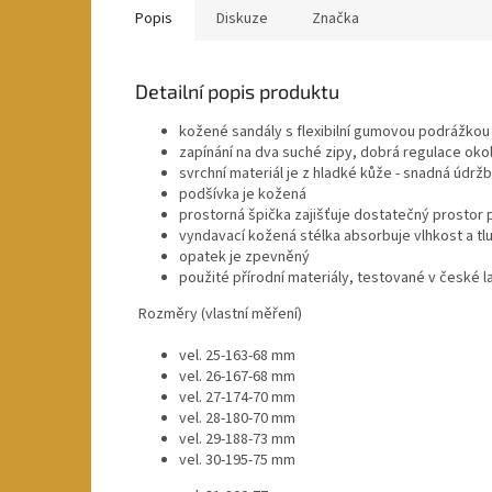
Popis
Diskuze
Značka
Detailní popis produktu
kožené sandály s flexibilní gumovou podrážko
zapínání na dva suché zipy, dobrá regulace okol
svrchní materiál je z hladké kůže - snadná údrž
podšívka je kožená
prostorná špička zajišťuje dostatečný prostor 
vyndavací kožená stélka absorbuje vlhkost a tl
opatek je zpevněný
použité přírodní materiály, testované v české l
Rozměry (vlastní měření)
vel. 25-163-68 mm
vel. 26-167-68 mm
vel. 27-174-70 mm
vel. 28-180-70 mm
vel. 29-188-73 mm
vel. 30-195-75 mm