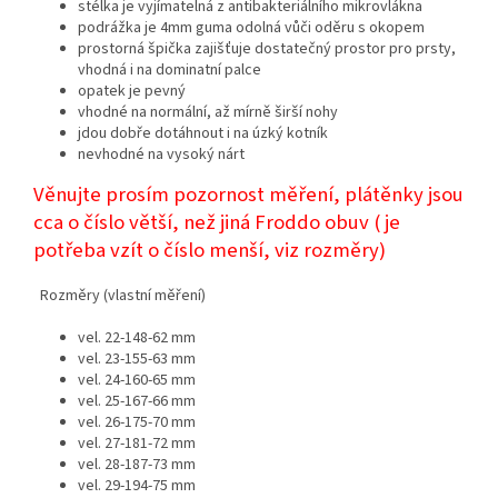
stélka je vyjímatelná z antibakteriálního mikrovlákna
podrážka je 4mm guma odolná vůči oděru s okopem
prostorná špička zajišťuje dostatečný prostor pro prsty,
vhodná i na dominatní palce
opatek je pevný
vhodné na normální, až mírně širší nohy
jdou dobře dotáhnout i na úzký kotník
nevhodné na vysoký nárt
Věnujte prosím pozornost měření, plátěnky jsou
cca o číslo větší, než jiná Froddo obuv ( je
potřeba vzít o číslo menší, viz rozměry)
Rozměry (vlastní měření)
vel. 22-148-62 mm
vel. 23-155-63 mm
vel. 24-160-65 mm
vel. 25-167-66 mm
vel. 26-175-70 mm
vel. 27-181-72 mm
vel. 28-187-73 mm
vel. 29-194-75 mm