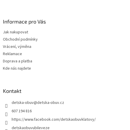
Z
á
p
a
Informace pro Vás
t
Jak nakupovat
í
Obchodní podmínky
Vrácení, výměna
Reklamace
Doprava a platba
Kde nás najdete
Kontakt
detska-obuv
@
detska-obuv.cz
607 194 816
https://www.facebook.com/detskaobuvklatovy/
detskaobuvubileveze