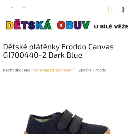
Přejít
NÁKUP
na
obsah
KOŠÍK
Dětské plátěnky Froddo Canvas
G1700440-2 Dark Blue
Průměrné
Neohodnoceno
Podrobnosti hodnocení
Značka:
Froddo
hodnocení
produktu
je
0,0
z
5
hvězdiček.