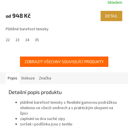
Skladem
948 Kč
od
DETAIL
Plátěné barefoot tenisky
22
23
24
35
ZOBRAZIT VŠECHNY SOUVISEJÍCÍ PRODUKTY
Popis
Diskuze
Značka
Detailní popis produktu
plátěné barefoot tenisky s flexibilní gumovou podrážkou
ohebnou ve všech směrech a s praktickým okopem na
špici
zapínání na dva suché zipy
svršek i podšívka jsou z textilu