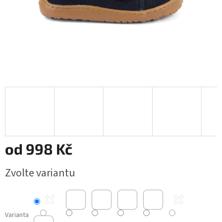
od
998 Kč
Měrná
Zvolte variantu
cena:
Varianta