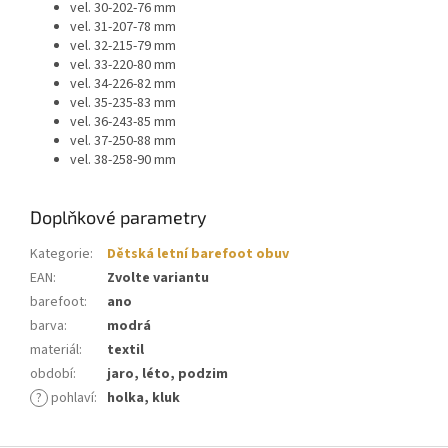
vel. 30-202-76 mm
vel. 31-207-78 mm
vel. 32-215-79 mm
vel. 33-220-80 mm
vel. 34-226-82 mm
vel. 35-235-83 mm
vel. 36-243-85 mm
vel. 37-250-88 mm
vel. 38-258-90 mm
Doplňkové parametry
Kategorie
:
Dětská letní barefoot obuv
EAN
:
Zvolte variantu
barefoot
:
ano
barva
:
modrá
materiál
:
textil
období
:
jaro, léto, podzim
?
pohlaví
:
holka, kluk