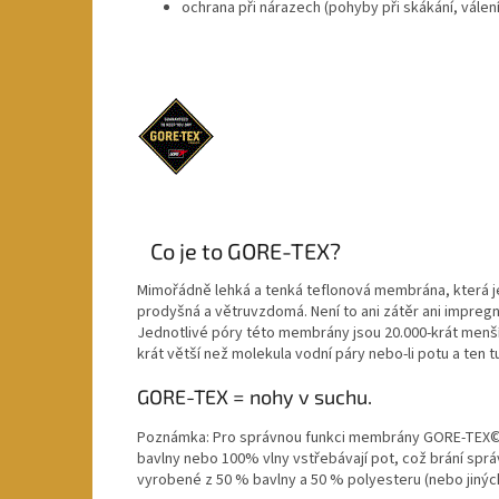
ochrana při nárazech (pohyby při skákání, válení
Co je to GORE-TEX?
Mimořádně lehká a tenká teflonová membrána, která 
prodyšná a větruvzdomá. Není to ani zátěr ani impregn
Jednotlivé póry této membrány jsou 20.000-krát menš
krát větší než molekula vodní páry nebo-li potu a ten
GORE-TEX = nohy v suchu.
Poznámka: Pro správnou funkci membrány GORE-TEX© 
bavlny nebo 100% vlny vstřebávají pot, což brání sp
vyrobené z 50 % bavlny a 50 % polyesteru (nebo jinýc