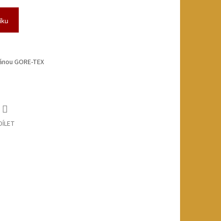
íku
ránou GORE-TEX
DÍLET