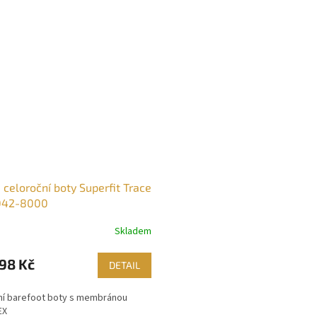
 celoroční boty Superfit Trace
042-8000
Skladem
98 Kč
DETAIL
ní barefoot boty s membránou
EX