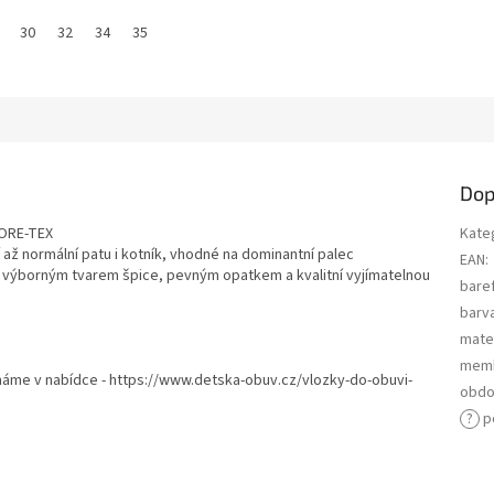
30
32
34
35
Dop
GORE-TEX
Kate
í až normální patu i kotník, vhodné na dominantní palec
EAN
:
 výborným tvarem špice, pevným opatkem a kvalitní vyjímatelnou
bare
barv
mater
mem
-máme v nabídce - https://www.detska-obuv.cz/vlozky-do-obuvi-
obdo
?
p