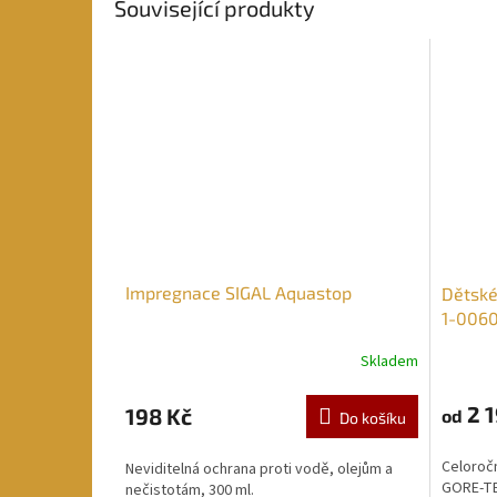
Související produkty
Impregnace SIGAL Aquastop
Dětské
1-006
Skladem
2 1
198 Kč
od
Do košíku
Celoroč
Neviditelná ochrana proti vodě, olejům a
GORE-T
nečistotám, 300 ml.