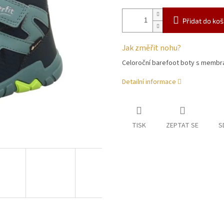
Přidat do koš
Jak změřit nohu?
Celoroční barefoot boty s memb
Detailní informace
TISK
ZEPTAT SE
S