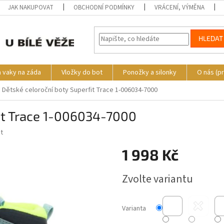
JAK NAKUPOVAT
OBCHODNÍ PODMÍNKY
VRÁCENÍ, VÝMĚNA
HLEDAT
a vaky na záda
Vložky do bot
Ponožky a silonky
O nás (p
Dětské celoroční boty Superfit Trace 1-006034-7000
fit Trace 1-006034-7000
t
1 998 Kč
Měrná
Zvolte variantu
cena:
Varianta