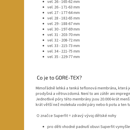
vel. 26 - 165-62 mm
vel. 26 - 171-63 mm
vel. 27 - 177-64 mm
vel. 28 - 182-65 mm
vel. 29 - 188-67 mm
vel. 30 - 197-69 mm
vel. 31 - 203-70 mm
vel. 32 - 208-72 mm
vel. 33 - 215-73 mm
vel. 34 - 221-75 mm
vel. 35 - 229-77 mm
Co je to GORE-TEX?
Mimořádně lehká a tenká teflonová membrána, která 
prodyšná a větruvzdomá. Není to ani zátěr ani impregn
Jednotlivé póry této membrány jsou 20.000-krát menš
krát větší než molekula vodní páry nebo-li potu a ten
O značce Superfit = zdravý vývoj dětské nohy
pro děti vhodné padnutí obuvi Superfit vymyšlen