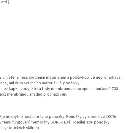
 atd.)
je umístěna mezi svrchním materiálem a podšívkou. Je nepromokavá,
ace, ani druh svrchního materiálu či podšívky.
í než kapka vody, která tedy membránou neprojde a současně 700-
 tudíž membránou snadno prochází ven.
je nezbytné nosit správné ponožky. Ponožky vyrobené ze 100%
rávnému fungování membrány GORE-TEX©. Ideální jsou ponožky
h syntetických vláken)