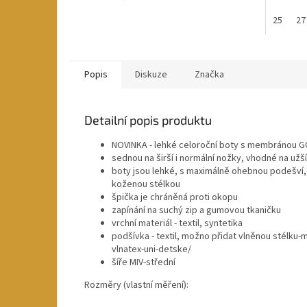
25
27
Popis
Diskuze
Značka
Detailní popis produktu
NOVINKA - lehké celoroční boty s membránou 
sednou na širší i normální nožky, vhodné na užš
boty jsou lehké, s maximálně ohebnou podešví,
koženou stélkou
špička je chráněná proti okopu
zapínání na suchý zip a gumovou tkaničku
vrchní materiál - textil, syntetika
podšívka - textil, možno přidat vlněnou stélku
vlnatex-uni-detske/
šíře MIV-střední
Rozměry (vlastní měření):