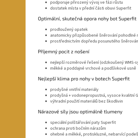
podporuje přirozený vývoj ve fázi růstu
dostatek místa v přední části obuvi Superfit
Optimální, skutečná opora nohy bot Superfit
prodloužený opatek
anatomicky přizpůsobené šněrování pohodlné n
prostřednictvím dopředu posunutého šněrován
Příjemný pocit z nošení
nejlepší rozměrové řešení (odzkoušený WMS-sy
měkké a poddajné vrchové a podšívkové usně
Nejlepší klima pro nohy v botech Superfit
prodyšné vnitřní materiály
prodyšná + vodonepropustná, vysoce kvalitn
výhradní použití materiálů bez škodlivin
Nárazové síly jsou optimálně tlumeny
speciální polštářování paty Superfit
ochrana proti bočním nárazům
ohebné a měkké, protiskluzné, nebarvící pode