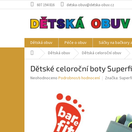
Přejít
607 194 816
detska-obuv@detska-obuv.cz
na
obsah
Dětská obuv
Péče o obuv
Sáčky na bačkory 
Domů
Dětská obuv
Dětská celoroční obuv
Dětské celoroční boty Super
Průměrné
Neohodnoceno
Podrobnosti hodnocení
Značka:
Superfi
hodnocení
produktu
je
0,0
z
5
hvězdiček.