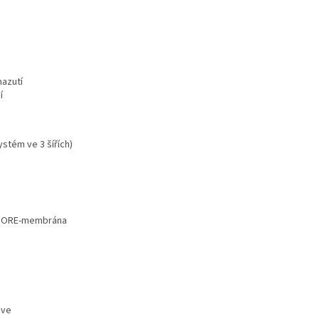
azutí
í
stém ve 3 šířích)
í GORE-membrána
šve