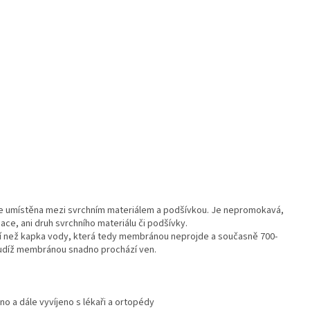
je umístěna mezi svrchním materiálem a podšívkou. Je nepromokavá,
ace, ani druh svrchního materiálu či podšívky.
í než kapka vody, která tedy membránou neprojde a současně 700-
 tudíž membránou snadno prochází ven.
o a dále vyvíjeno s lékaři a ortopédy