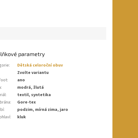
lňkové parametry
gorie
:
Dětská celoroční obuv
Zvolte variantu
foot
:
ano
a
:
modrá, žlutá
iál
:
textil, syntetika
brána
:
Gore-tex
bí
:
podzim, mírná zima, jaro
ohlaví
:
kluk