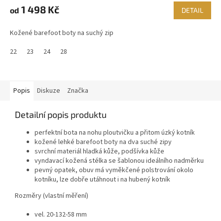
1 498 Kč
od
DETAIL
Kožené barefoot boty na suchý zip
22
23
24
28
Popis
Diskuze
Značka
Detailní popis produktu
perfektní bota na nohu ploutvičku a přitom úzký kotník
kožené lehké barefoot boty na dva suché zipy
svrchní materiál hladká kůže, podšívka kůže
vyndavací kožená stélka se šablonou ideálního nadměrku
pevný opatek, obuv má vyměkčené polstrování okolo
kotníku, lze dobře utáhnout i na hubený kotník
Rozměry (vlastní měření)
vel. 20-132-58 mm