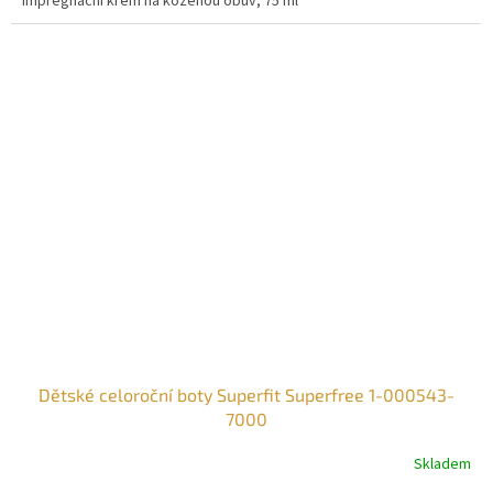
Impregnační krém na koženou obuv, 75 ml
Dětské celoroční boty Superfit Superfree 1-000543-
7000
Skladem