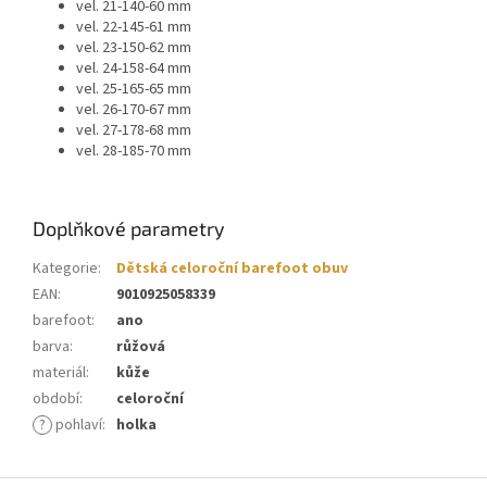
vel. 21-140-60 mm
vel. 22-145-61 mm
vel. 23-150-62 mm
vel. 24-158-64 mm
vel. 25-165-65 mm
vel. 26-170-67 mm
vel. 27-178-68 mm
vel. 28-185-70 mm
Doplňkové parametry
Kategorie
:
Dětská celoroční barefoot obuv
EAN
:
9010925058339
barefoot
:
ano
barva
:
růžová
materiál
:
kůže
období
:
celoroční
?
pohlaví
:
holka