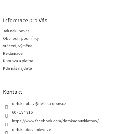
Z
á
p
a
Informace pro Vás
t
Jak nakupovat
í
Obchodní podmínky
Vrácení, výměna
Reklamace
Doprava a platba
Kde nás najdete
Kontakt
detska-obuv
@
detska-obuv.cz
607 194 816
https://www.facebook.com/detskaobuvklatovy/
detskaobuvubileveze