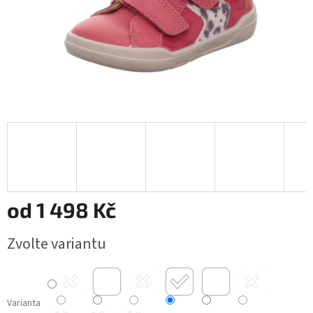
od
1 498 Kč
Měrná
Zvolte variantu
cena:
Varianta