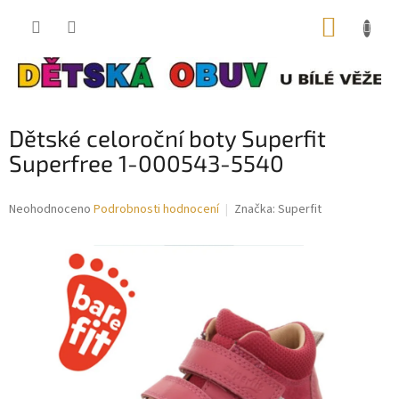
Přejít
NÁKUP
na
obsah
KOŠÍK
Dětské celoroční boty Superfit
Superfree 1-000543-5540
Průměrné
Neohodnoceno
Podrobnosti hodnocení
Značka:
Superfit
hodnocení
produktu
je
0,0
z
5
hvězdiček.