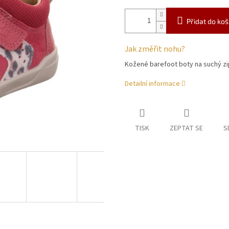
Přidat do koš
Jak změřit nohu?
Kožené barefoot boty na suchý zi
Detailní informace
TISK
ZEPTAT SE
S