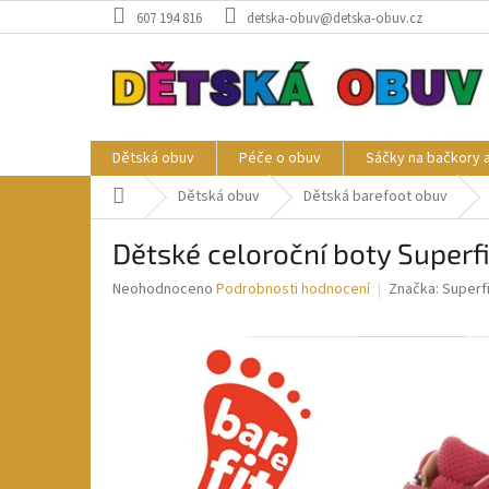
Přejít
607 194 816
detska-obuv@detska-obuv.cz
na
obsah
Dětská obuv
Péče o obuv
Sáčky na bačkory 
Domů
Dětská obuv
Dětská barefoot obuv
Dětské celoroční boty Super
Průměrné
Neohodnoceno
Podrobnosti hodnocení
Značka:
Superfi
hodnocení
produktu
je
0,0
z
5
hvězdiček.