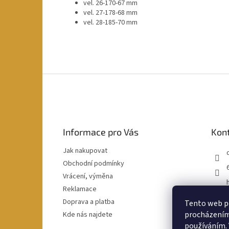
vel. 26-170-67 mm
vel. 27-178-68 mm
vel. 28-185-70 mm
Z
á
p
a
t
Informace pro Vás
Kon
í
Jak nakupovat
Obchodní podmínky
Vrácení, výměna
Reklamace
Doprava a platba
Tento web po
procházením 
Kde nás najdete
používáním. 