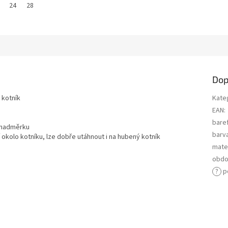
24
28
Dop
ý kotník
Kate
EAN
:
bare
o nadměrku
barv
kolo kotníku, lze dobře utáhnout i na hubený kotník
mater
obdo
?
p