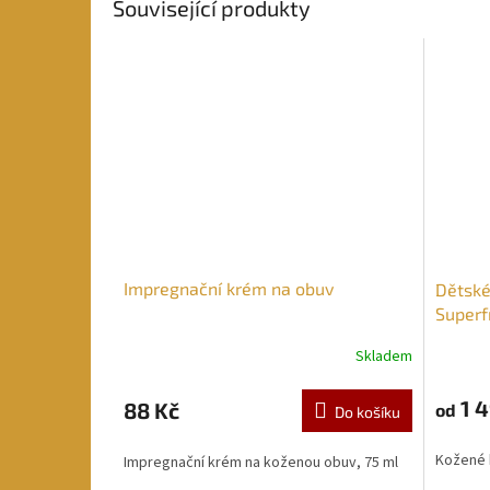
Související produkty
Impregnační krém na obuv
Dětské
Superf
Skladem
1 4
88 Kč
od
Do košíku
Kožené 
Impregnační krém na koženou obuv, 75 ml