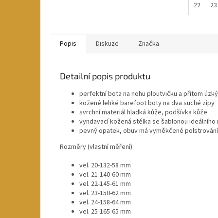
22
23
Popis
Diskuze
Značka
Detailní popis produktu
perfektní bota na nohu ploutvičku a přitom úzk
kožené lehké barefoot boty na dva suché zipy
svrchní materiál hladká kůže, podšívka kůže
vyndavací kožená stélka se šablonou ideálníh
pevný opatek, obuv má vyměkčené polstrování o
Rozměry (vlastní měření)
vel. 20-132-58 mm
vel. 21-140-60 mm
vel. 22-145-61 mm
vel. 23-150-62 mm
vel. 24-158-64 mm
vel. 25-165-65 mm