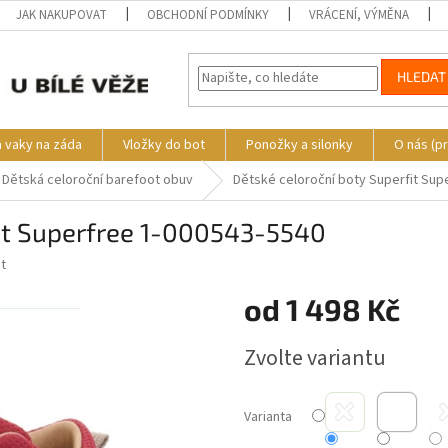
JAK NAKUPOVAT
OBCHODNÍ PODMÍNKY
VRÁCENÍ, VÝMĚNA
HLEDAT
a vaky na záda
Vložky do bot
Ponožky a silonky
O nás (p
Dětská celoroční barefoot obuv
Dětské celoroční boty Superfit Sup
fit Superfree 1-000543-5540
t
od
1 498 Kč
Měrná
Zvolte variantu
cena:
Varianta