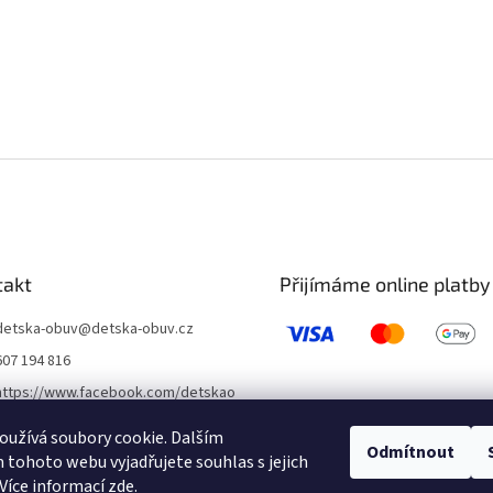
takt
Přijímáme online platby
detska-obuv
@
detska-obuv.cz
607 194 816
https://www.facebook.com/detskao
buvklatovy/
užívá soubory cookie. Dalším
detskaobuvubileveze
Odmítnout
tohoto webu vyjadřujete souhlas s jejich
Více informací
zde
.