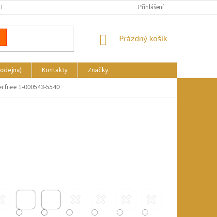
REKLAMACE
DOPRAVA A PLATBA
KDE NÁS NAJDETE
Přihlášení
NÁKUPNÍ
Prázdný košík
KOŠÍK
rodejna)
Kontakty
Značky
erfree 1-000543-5540