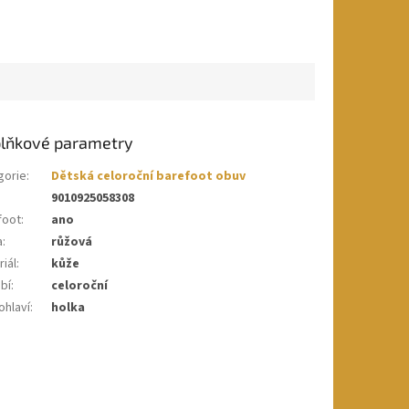
lňkové parametry
gorie
:
Dětská celoroční barefoot obuv
9010925058308
foot
:
ano
a
:
růžová
iál
:
kůže
bí
:
celoroční
ohlaví
:
holka