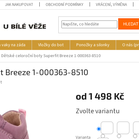
JAK NAKUPOVAT
OBCHODNÍ PODMÍNKY
VRÁCENÍ, VÝMĚNA
HLEDAT
a vaky na záda
Vložky do bot
Ponožky a silonky
O nás (p
Dětské celoroční boty Superfit Breeze 1-000363-8510
fit Breeze 1-000363-8510
t
od
1 498 Kč
Měrná
Zvolte variantu
cena:
Varianta