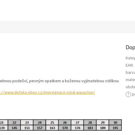
Dop
Kate
EAN
:
barv
mater
ohebnou podešví, pevným opatkem a koženou vyjímatelnou stélkou
obdo
s://www.detska-obuv.cz/impregnace-sigal-aquastop/
?
p