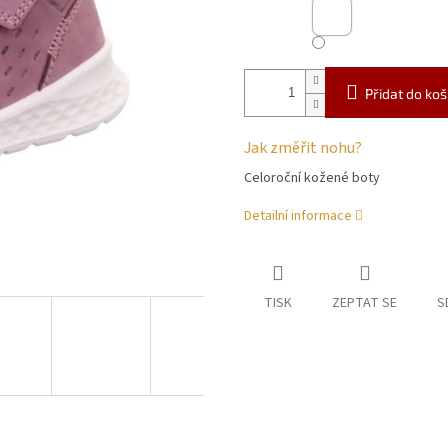
Přidat do koš
Jak změřit nohu?
Celoroční kožené boty
Detailní informace
TISK
ZEPTAT SE
S