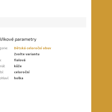
lňkové parametry
gorie
:
Dětská celoroční obuv
Zvolte variantu
a
:
fialová
iál
:
kůže
bí
:
celoroční
ohlaví
:
holka