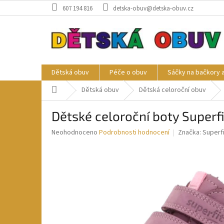
Přejít
607 194 816
detska-obuv@detska-obuv.cz
na
obsah
Dětská obuv
Péče o obuv
Sáčky na bačkory 
Domů
Dětská obuv
Dětská celoroční obuv
Dětské celoroční boty Super
Průměrné
Neohodnoceno
Podrobnosti hodnocení
Značka:
Superfi
hodnocení
produktu
je
0,0
z
5
hvězdiček.