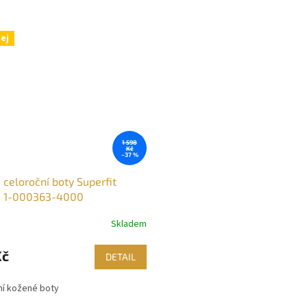
ej
1 598
Kč
–37 %
 celoroční boty Superfit
e 1-000363-4000
Skladem
Kč
DETAIL
ní kožené boty