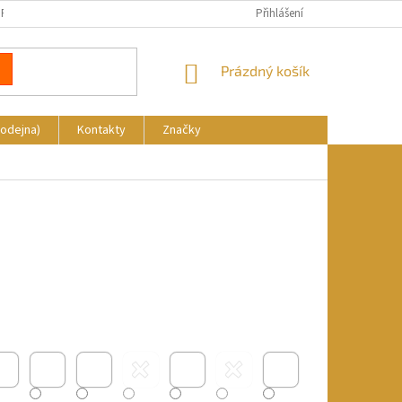
REKLAMACE
DOPRAVA A PLATBA
KDE NÁS NAJDETE
Přihlášení
NÁKUPNÍ
Prázdný košík
KOŠÍK
rodejna)
Kontakty
Značky