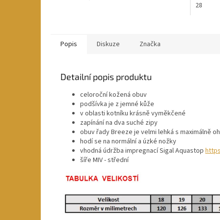
28
Popis
Diskuze
Značka
Detailní popis produktu
celoroční kožená obuv
podšívka je z jemné kůže
v oblasti kotníku krásně vyměkčené
zapínání na dva suché zipy
obuv řady Breeze je velmi lehká s maximálně 
hodí se na normální a úzké nožky
vhodná údržba impregnací Sigal Aquastop
http
šíře MIV - střední