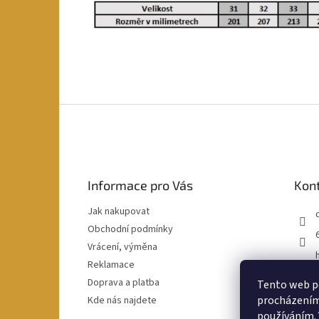
Z
á
p
a
t
Informace pro Vás
Kon
í
Jak nakupovat
Obchodní podmínky
Vrácení, výměna
Reklamace
Doprava a platba
Tento web po
procházením 
Kde nás najdete
používáním. 