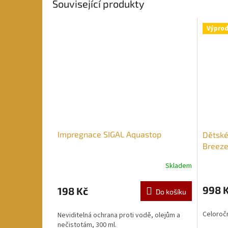
Související produkty
Výprod
Impregnace SIGAL Aquastop
Dětské
Breez
Skladem
998 
198 Kč
Do košíku
Celoroč
Neviditelná ochrana proti vodě, olejům a
nečistotám, 300 ml.