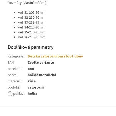
Rozměry (vlastní měření)
vel. 31-205-76 mm
vel. 32-210-76 mm
vel. 33-218-79 mm
vel. 34-225-80 mm
vel. 35-230-81 mm
vel. 36-233-81 mm
Doplňkové parametry
Kategorie
:
Dětská celoroční barefoot obuv
EAN
:
Zvolte variantu
barefoot
:
ano
barva
:
hnědá metalická
materiál
:
kůže
období
:
celoroční
?
pohlaví
:
holka
Z
á