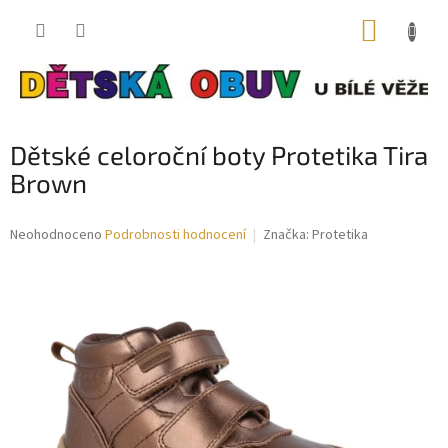
Přejít
NÁKUP
na
obsah
KOŠÍK
Dětské celoroční boty Protetika Tira
Brown
Průměrné
Neohodnoceno
Podrobnosti hodnocení
Značka:
Protetika
hodnocení
produktu
je
0,0
z
5
hvězdiček.