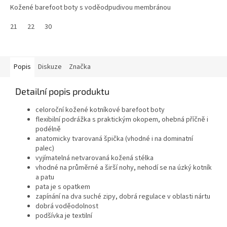
Kožené barefoot boty s voděodpudivou membránou
21
22
30
Popis
Diskuze
Značka
Detailní popis produktu
celoroční kožené kotníkové barefoot boty
flexibilní podrážka s praktickým okopem, ohebná příčně i
podélně
anatomicky tvarovaná špička (vhodné i na dominatní
palec)
vyjímatelná netvarovaná kožená stélka
vhodné na průměrné a širší nohy, nehodí se na úzký kotník
a patu
pata je s opatkem
zapínání na dva suché zipy, dobrá regulace v oblasti nártu
dobrá voděodolnost
podšívka je textilní