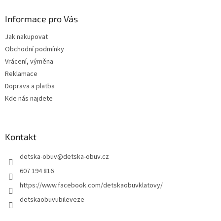
p
a
Informace pro Vás
t
Jak nakupovat
í
Obchodní podmínky
Vrácení, výměna
Reklamace
Doprava a platba
Kde nás najdete
Kontakt
detska-obuv
@
detska-obuv.cz
607 194 816
https://www.facebook.com/detskaobuvklatovy/
detskaobuvubileveze