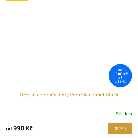
od
1 348 Kč
až
–33 %
Dětské celoroční boty Protetika Banet Black
Skladem
998 Kč
od
DETAIL