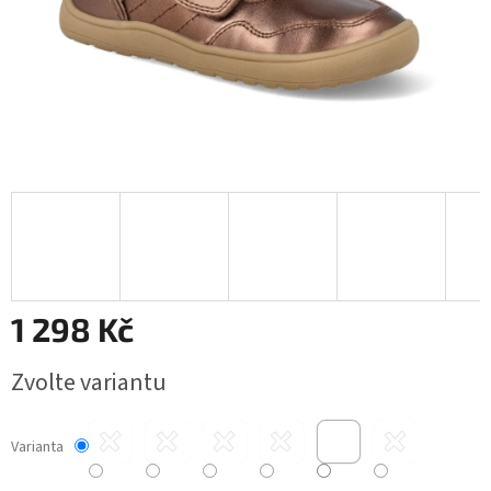
1 298 Kč
Měrná
Zvolte variantu
cena:
Varianta