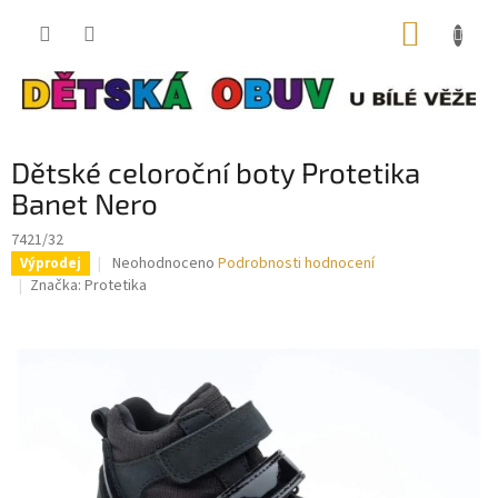
Přejít
NÁKUP
na
obsah
KOŠÍK
Dětské celoroční boty Protetika
Banet Nero
7421/32
Průměrné
Neohodnoceno
Podrobnosti hodnocení
Výprodej
hodnocení
Značka:
Protetika
produktu
je
0,0
z
5
hvězdiček.