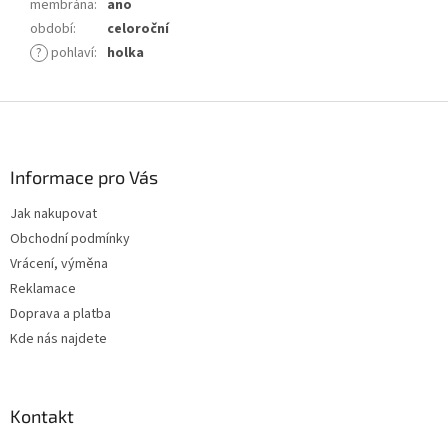
membrána
:
ano
období
:
celoroční
?
pohlaví
:
holka
Z
á
p
a
Informace pro Vás
t
Jak nakupovat
í
Obchodní podmínky
Vrácení, výměna
Reklamace
Doprava a platba
Kde nás najdete
Kontakt