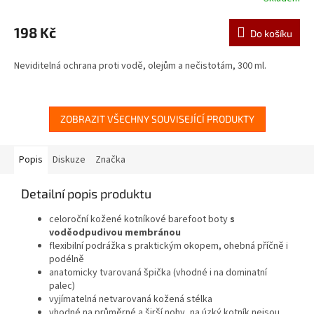
198 Kč
Do košíku
Neviditelná ochrana proti vodě, olejům a nečistotám, 300 ml.
ZOBRAZIT VŠECHNY SOUVISEJÍCÍ PRODUKTY
Popis
Diskuze
Značka
Detailní popis produktu
celoroční kožené kotníkové barefoot boty
s
voděodpudivou membránou
flexibilní podrážka s praktickým okopem, ohebná příčně i
podélně
anatomicky tvarovaná špička (vhodné i na dominatní
palec)
vyjímatelná netvarovaná kožená stélka
vhodné na průměrné a širší nohy, na úzký kotník nejsou