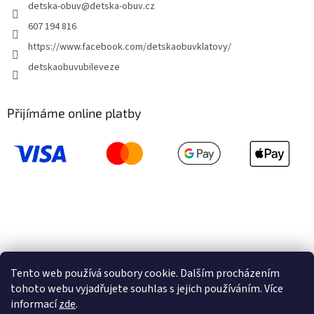
detska-obuv
@
detska-obuv.cz
607 194 816
https://www.facebook.com/detskaobuvklatovy/
detskaobuvubileveze
Přijímáme online platby
Tento web používá soubory cookie. Dalším procházením
tohoto webu vyjadřujete souhlas s jejich používáním. Více
informací
zde
.