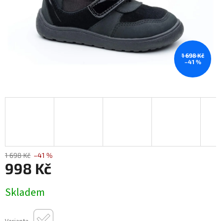
1 698 Kč
–41 %
1 698 Kč
–41 %
998 Kč
Měrná
Skladem
cena: