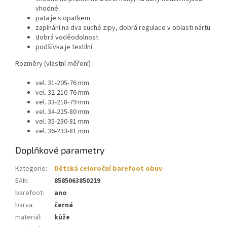
vhodné
pata je s opatkem
zapínání na dva suché zipy, dobrá regulace v oblasti nártu
dobrá voděodolnost
podšívka je textilní
Rozměry (vlastní měření)
vel. 31-205-76 mm
vel. 32-210-76 mm
vel. 33-218-79 mm
vel. 34-225-80 mm
vel. 35-230-81 mm
vel. 36-233-81 mm
Doplňkové parametry
Kategorie
:
Dětská celoroční barefoot obuv
EAN
:
8585063850219
barefoot
:
ano
barva
:
černá
materiál
:
kůže