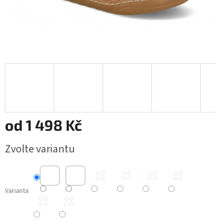
od
1 498 Kč
Měrná
Zvolte variantu
cena:
Varianta