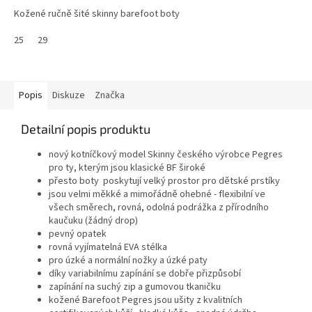
Kožené ručně šité skinny barefoot boty
25
29
Popis
Diskuze
Značka
Detailní popis produktu
nový kotníčkový model Skinny českého výrobce Pegres
pro ty, kterým jsou klasické BF široké
přesto boty poskytují velký prostor pro dětské prstíky
jsou velmi měkké a mimořádně ohebné - flexibilní ve
všech směrech, rovná, odolná podrážka z přírodního
kaučuku (žádný drop)
pevný opatek
rovná vyjímatelná EVA stélka
pro úzké a normální nožky a úzké paty
díky variabilnímu zapínání se dobře přizpůsobí
zapínání na suchý zip a gumovou tkaničku
kožené Barefoot Pegres jsou ušity z kvalitních