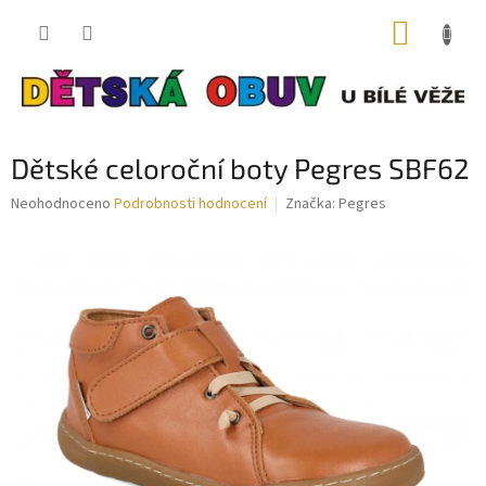
Přejít
NÁKUP
na
obsah
KOŠÍK
Dětské celoroční boty Pegres SBF62
Průměrné
Neohodnoceno
Podrobnosti hodnocení
Značka:
Pegres
hodnocení
produktu
je
0,0
z
5
hvězdiček.