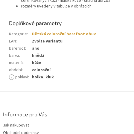
certifikovaných kůží - hladká kůže - snadná údržba
rozměry uvedeny v tabulce v obrázcích
Doplňkové parametry
Kategorie
:
Dětská celoroční barefoot obuv
EAN
:
Zvolte variantu
barefoot
:
ano
barva
:
hnědá
materiál
:
kůže
období
:
celoroční
?
pohlaví
:
holka, kluk
Z
á
p
a
Informace pro Vás
t
Jak nakupovat
í
Obchodní podmínky