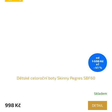
od
1 598 Kč
až
–41 %
Dětské celoroční boty Skinny Pegres SBF60
Skladem
998 Kč
DETAIL