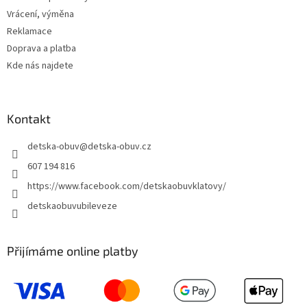
Vrácení, výměna
Reklamace
Doprava a platba
Kde nás najdete
Kontakt
detska-obuv
@
detska-obuv.cz
607 194 816
https://www.facebook.com/detskaobuvklatovy/
detskaobuvubileveze
Přijímáme online platby